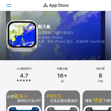
Today
觀天氣
台灣最多人用的天氣資訊
遊戲
僅適用於 iPhone
免費 · 專為 iPhone 設計。尚未針對 macOS 驗
App
證。
Arcade
搜尋
4.8萬則評分
年齡分級
排行榜
4.7
16+
8
平台
歲
天氣
iPhone
iPad
Mac
Vision