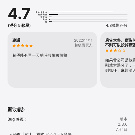
【功能簡介】:

4.7
1.台灣天氣資訊查詢,觀測 

利用網路定位得知所在位置(鄉鎮市區)的天氣現況及未來幾天天氣情
況。

(滿分 5 顆星)
4.8萬則評分
2.現在下雨嗎? 

這不是預測, 這是每幾分鐘就更新的即時資訊!根據中央氣象局在全台
五百多個量測點的即時雨量, 經過觀天氣的雲端運算並整理出最易理解
建議
廣告太多、廣告
2022/11/11
的版面呈現。

不到可以按掉廣
超級購買人
3.待會下雨嗎？

希望能有單一天的時段氣象預報
運用人工智慧技術對天氣雷達圖進行分析，精確預報未來一小時雨量
如果貴公司是故
變化，提供易於理解的外出建議。

那就太過分了，
到抓狂，麻煩請
4.觀天氣影音台

氣象包羅萬象，觀天氣影音台讓你掌握天氣，認識天氣。氣象報導,氣
象知識隨身看。

5.氣象達人

除了中央氣象局，觀天氣引進由氣象達人彭啟明博士的團隊為你每天
報導最專業氣象新聞及知識。

新功能
6.衛星雲圖,日累積雨量圖,溫度分布圖,紫外線,雷達回波

Bug 修復：                                                                       
版本
以上資訊由中央氣象局取得, 依照中央氣象局所提供,您可以知道最近
2.3.6
半小時或一小時前的氣象資訊。

7月1日
  - 修復「放大」模式下出現上下黑邊
