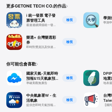
更多GETONE TECH CO.的作品
i 統一發票 電子發
學測
檢視
票管理工具
學測
最速連續掃描統一發票
對獎＋雲端發票管理
樂透+ 台灣樂透彩
檢視
券
即時對獎資訊及快速對
獎工具
你可能也會喜歡
國家天氣-天氣即時
DPI
檢視
預報&15天氣象預
地震
報
準確美觀無廣告
地表最
軟體
中央氣象署W - 生
台灣
檢視
活氣象
Tai
提供您即時天氣預報及
【國
警特報
震速報