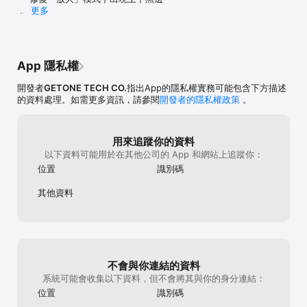
7.環境觀測

更多
環境輻射即時監測資訊,空氣污染指標,細懸浮微粒(PM2.5),臭氧觀測

分析及預測圖 新功能：                                                      
8.漁業氣象

３天漁業, 潮汐預報, 近海漁業, 海象預報

  - 新增海洋分析圖：海水表面溫度、海洋熱潛勢
App 隱私權
9.其它功能

地震觀測,停止辦公及上課情形,104年行政辦公日曆表,水庫水位,每日
開發者
GETONE TECH CO.
指出App的隱私權實務可能包含下方描述
之日出日落時間

的資料處理。如需更多資訊，請參閱
開發者的隱私權政策
。
10. 水情資訊

提供 水庫水位, 限水資訊, 臨時供水站 資訊

用來追蹤你的資料
以下資料可能用於在其他公司的 App 和網站上追蹤你：
【賀】- 台灣最多人用的台灣天氣APP

位置
識別碼
【賀】- 入選 台北市政府官方推薦 APP

【賀】- 2015 APP01華人行動應用大賞 獲獎

其他資料
【感謝】- 各大網站名人介紹:

● 若有使用問體，建議或有任何想法，歡迎一起討論！

作者信箱：getone.info@gmail.com

不會與你連結的資料
Facebook 粉絲專頁：https://www.facebook.com/getweather

系統可能會收集以下資料，但不會將其與你的身分連結：
位置
識別碼
免責聲明(下載本程式即表同意): 

對於本程式所載資料的準確性、可用性、完整性或效用, 概不作出明確