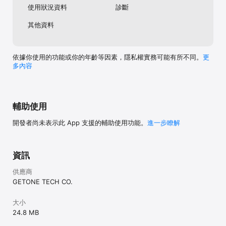
使用狀況資料
診斷
或暗示的保證、聲明或陳述;在法律許可的範圍內, 對於提供或使用這
些資料而可能直接或間接引致任何損失、損壞或傷害, 亦不負任何法律
其他資料
承擔或責任(包括疏忽責任)。
依據你使用的功能或你的年齡等因素，隱私權實務可能有所不同。
更
多內容
輔助使用
開發者尚未表示此 App 支援的輔助使用功能。
進一步瞭解
資訊
供應商
GETONE TECH CO.
大小
24.8 MB