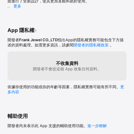
面進行了全新設計，使其更加直觀和易於使用。

更多
2. 增強的鑽石價格計算功能：現在您可以更輕鬆地計算
每克拉價格、折扣後價格以及總價格，同時還可以根據
不同的條件即時更新價格。

App 隱私權
3. 更多的貨幣和語言支持:我們增加了對更多貨幣和語
言的支持，讓您可以更輕鬆地使用應用程序，無論身在
開發者
Frank Jewel CO.,LTD
指出App的隱私權實務可能包含下方描
何處。

述的資料處理。如需更多資訊，請參閱
開發者的隱私權政策
。
4. 即時市場新聞通知：現在您可以通過應用程序收到最
新的市場新聞和更新，隨時了解鑽石市場的動向。

不收集資料
5. 更精準的貨幣匯率更新：我們每日更新貨幣匯率，確
開發者不會從這個 App 收集任何資料。
保您獲得最準確的鑽石價格信息。

6. 改進的搜索功能：現在您可以更快速地搜索到所需的
依據你使用的功能或你的年齡等因素，隱私權實務可能有所不同。
更
鑽石，並查看更多詳細信息。

多內容
7. 更好的用戶支持：我們增加了用戶支持功能，讓您在
使用應用程序時可以隨時獲得幫助和支持。

8. 更快的數據更新速度：我們優化了數據更新過程，使
輔助使用
其更加快速高效，讓您能夠及時獲取最新的鑽石價格信
息。

開發者尚未表示此 App 支援的輔助使用功能。
進一步瞭解
9. 更安全的交易功能：我們增強了交易功能的安全性，