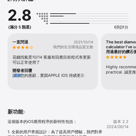
３．包含１２國語言－14國常用匯率立即換算 

2.8
４．只需打入鑽石重量－選擇鑽石形狀－顏色－淨度－及折扣，本Ａ
ＰＰ立即幫您幫您計算該折扣的鑽石價錢 

(滿分 5 顆星)
6則評分
５．鑽石價錢完整分析－鑽石整顆原始價錢,折扣前後價格,以及表定每
克拉價錢 

一直閃退
The best diamo
2021/10/14
６．同步搜尋臺灣一級鑽石業者相關等級之鑽石庫存及批發價錢並且
calculator I've
我們的生活環境品質文教
連線ＧＩＡ美國寶石學院取得鑽石證書明細,並可以轉寄資料給朋友參
用過最好的鑽石
考 

花錢找氣受10/14 客服有回應目前程式有更新
可以正常使用了
７．最新鑽石價格市場訊息Ｅ－ＮＥＷＳ不定期發佈 

Highly recommen
開發者回覆
practical.
謝謝您的惠顧，實因APPLE IOS 持續更新，我
更多
８．有ＧＩＡ－ＨＲＤ－ＩＧＩ－ＡＧＳ－ＥＧＬ等鑽石證書之鑽石
們也須不停更新程式碼，日前已更新完畢，造
尤其適用 

成您的不便敬請包涵。Due to IOS version 
update frequently,we have revised our 
９．只要一次完整下載資料到手機,之後不需網路連線,也可以查詢鑽石
code simultaneously, Thanks for your 
價格 

purchase and kindly patient. 
１０.本鑽石價格表ＡＰＰ是專為鑽石(珠寶)業者，鑽石(婚戒)賣家及
新功能
鑽石珠寶藏家設計之手機ＡＰＰ程式
這個版本的iOS應用程序的新特性包括：

版本 2.2
2024/06/14
1. 全新的用戶界面設計：為了提高用戶體驗，我們對界