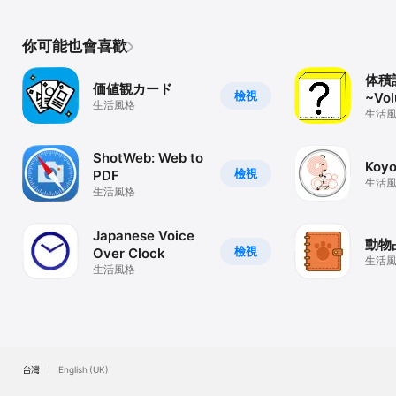
你可能也會喜歡
体積
価値観カード
檢視
~Vo
生活風格
calc
生活
ShotWeb: Web to
Koy
檢視
PDF
生活
生活風格
Japanese Voice
動物
檢視
Over Clock
生活
生活風格
台灣
English (UK)