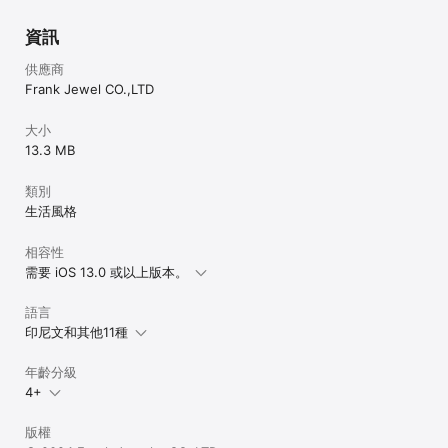
保證您的交易信息和個人信息得到有效保護。

資訊
10. 優化的用戶反饋機制**：我們改進了用戶反饋機
制，讓您更輕鬆地向我們提供意見和建議，幫助我們不
供應商
斷改進應用程序。
Frank Jewel CO.,LTD
大小
13.3 MB
類別
生活風格
相容性
需要 iOS 13.0 或以上版本。
語言
印尼文和其他11種
年齡分級
4+
版權