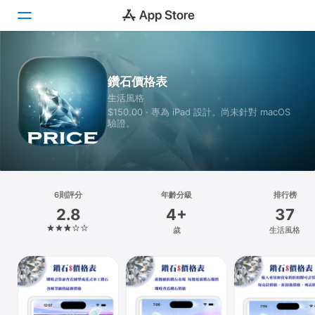
Today
鑽石價格表
生活風格
遊戲
$150.00 · 專為 iPad 設計。尚未針對 macOS
驗證。
App
Arcade
搜尋
6則評分
年齡分級
排行榜
2.8
4+
37
平台
歲
生活風格
iPhone
iPad
Mac
Vision