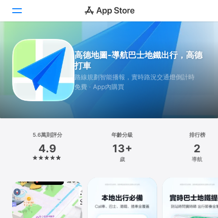
Today
高德地圖-導航巴士地鐵出行，高德
打車
遊戲
路線規劃智能播報，實時路況交通燈倒計時
免費 · App內購買
App
Arcade
搜尋
5.6萬則評分
年齡分級
排行榜
4.9
13+
2
平台
歲
導航
iPhone
iPad
Mac
Vision