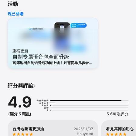
活動
【港澳出行必備好拍檔】

現已登場
-提供港澳巴士、地鐵、揸車、貨車、行路、電單車、新能源等多種出
行方式的智能路線規劃及即時導航。

-根據即時交通狀況，提供避塞方案；行車中車道提示、複雜路口放大
呈現、交通燈轉燈倒數，助你更快抵達目的地。

-組隊行山，本地玩樂，支持好友位置分享，導航對講功能，不會「失
聯」。

重磅更新
【Call車用高德，拒載率低，價格超值】

自制专属语音包全面升级
-Call車前先格價，省錢搭的士，輕鬆出門。

-「內地及香港」兩地Call車都有優惠。

高德地图自制语音包功能上线！只需简单几步录
-拒載率低，隨時Call車展開行程。

制，即可生成独一无二的导航声音。无论是自己的
-一鍵付款，支持自動扣款，搭車更省心。

原声，还是家人朋友的暖心叮咛，都能化作路上的
贴心指引。告别千篇一律，让每一次出发都有爱相
随，快来定制吧
【巴士、地鐵不用等，到站有提示】

評分與評論
-即時掌握附近巴士、地鐵的實時資訊，發車時間表、實時位置詳情、
到站時間；

4.9
-高德APP內，可直接查看並導航到指定的地鐵或巴士站上車，簡單又
方便。

【跨境出行，「北上深圳」吃喝玩樂】

(滿分 5 顆星)
5.6萬則評分
-跨境路線規劃，無縫接軌。

-酒店全網格價功能，7/24 全天候服務保障

-景區門票訂購優惠，即買即用，無理由退款。

台灣地圖需要加油
看見高德的用心
2025/11/07
-上高德搜尋「充電地圖」/「加油站」，尋找附近電動車充電及油車
Houyx tot