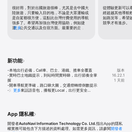
加油設施，设施多，性價比強。

很好用，對於出國旅遊很棒，尤其是去中國大
從體驗更新可以
陸旅遊，只要輸入目的地，不論是大眾運輸或
經超越其他導航
【溫馨提示】

是自駕都很方便，這點比台灣付費使用的導航
如路況等，希望
高德地圖嘅駕車語音導航，巴士換乘提醒和步行語音導航會持續使用
強多了。希望再加強台灣使用協助，例如捷
競爭才有進步。
衛星定位服務，切換至後台播放時仍會繼續，某啲其他操作會消耗更
運、公共交通以及住宿方面。最重要的是，實
更多
多嘅電量，並影響電池續航時間。

名制麻煩加入台灣手機認證，編輯好的行程才
不會無法儲存。
高德地圖支持iOS10.0版本系統下安裝和使用。（根據產品實際情況更
新）

【有關您的隱私和HealthKit數據說明】

高德地圖已支持集成HealthKit，您可以根據需要在AppleHealth中打
新功能
開或關閉這些權限。

高德地圖僅在用戶訪問相關功能時，通過健康獲取用戶步數數據進行
-本地出行必備，Call車、巴士、港鐵、揸車全覆蓋

版本
顯示，不會在其他場景使用該數據

-實時巴士地鐵提示，到站時間實時睇，出行節奏全掌
16.22.1
握

1 天前
【聯繫我們】

-開車導航更準確，路口睇大圖，交通燈轉燈倒數提示

感謝使用高德地圖！如果有任何問題，請在「我的--幫助與反饋」提
-港式廣東話語音包，播報更Local，出行更安全

更多
交反饋，客戶專員會及時處理，或者通過以下方式進行反饋：

-「北上深圳」食玩樂，跨境路線無縫規劃

官方微信公眾號：高德地图/gaodeditu

-Call車先格價，北上/香港都可用

官方新浪微博：@高德地图

-搵餐廳，搜附近，睇評論，一搜即得

官方客戶服務熱線：(+86) 400-810-0080
-全球地圖出行服務，已覆蓋230+國家同地區

App 隱私權
-導航頁面大變新，介面方便使用，路況一目了然

-睇城市3D動態，3D立體地圖全新登場

開發者
AutoNavi Information Technology Co. Ltd.
指出App的隱私
-啟動快，好慳電，v15新版，性能全面升級
權實務可能包含下方描述的資料處理。如需更多資訊，請參閱
開發者