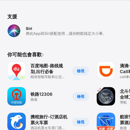
支援
Siri
將此App與Siri搭配使用，讓你輕鬆搞定大小事。
你可能也會喜歡
百度地图-路线规
滴滴-
檢視
划,出行必备
Cal
精准智能导航和公交出
cal
行
約、
叫車
北斗
铁路12306
檢視
全球
旅遊
導航
携程旅行-订酒店机
航班
檢視
票火车票
票酒
酒店机票火车票门票民
旅遊