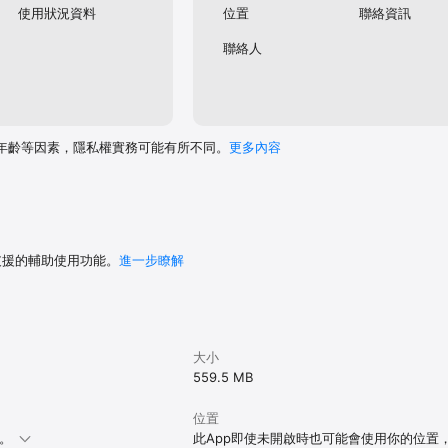
使用狀況資料
位置
聯絡資訊
 탭

聯絡人
 및 결제 가능한 셔틀

호출 (일본, 베트남에서 이용 가능)

카카오 T 비즈니스

등 업무용 이동은 기본

송 접수 

年齡等因素，隱私權實務可能有所不同。
更多內容
 T 포인트

모든 서비스 이용 요금 결제

 선물이 가능한 카카오 T 포인트 (일부 서비스 전용)

에서 포인트 적립을 위한 다양한 기회 제공

원활한 이용을 위해 아래의 권한을 허용할 수 있습니다. 각 권한은 그 속성 에 따
 支援的輔助使用功能。
進一步瞭解
과 선택적으로 허용이 가능한 선택 권한으로 나뉩니다.

지 설정에 사용됩니다.

大小
 제공하는 각종 알림을 수신하기 위해 필요한 권한입니다.

559.5 MB
 활용하여 출발지 및 도착지를 설정할 때 사용됩니다.

, 대화형 검색 또는 받아쓰기 기능을 제공하기 위함입니다.

位置
 및 기타 고객 제보 시 사용됩니다.

本。
此App即使未開啟時也可能會使用你的位置
품의 정보를 읽어오는데 사용됩니다. 
