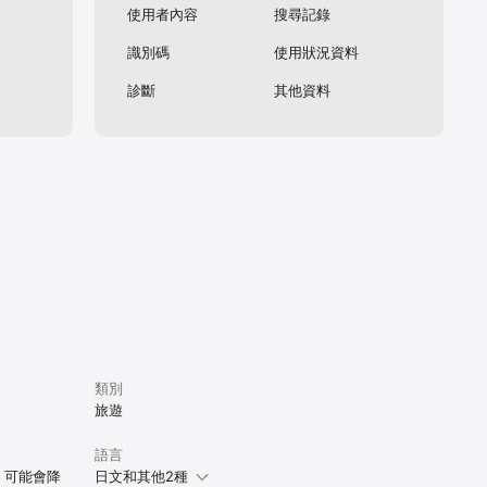
使用者內容
搜尋記錄
識別碼
使用狀況資料
診斷
其他資料
라 반드시 
類別
旅遊
語言
，可能會降
日文和其他2種