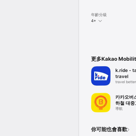
6) 블루투스: 바이크 상
7) 연락처: 상품 이용 시
年齡分級
※ 선택 접근 권한은 동의
4+
※ 휴대폰 설정 > 앱 > 
更多Kakao Mobili
k.ride - t
travel
travel better
카카오버스
하철 대중
정보
導航
你可能也會喜歡