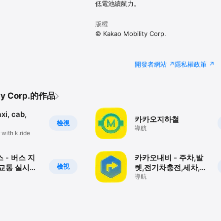
低電池續航力。
품 이용 시 휴대폰과 바이크를 연결하는데 사용됩니다.

 전화번호 저장에 사용됩니다.

版權
하지 않아도 서비스를 이용할 수 있습니다.

© Kakao Mobility Corp.
카카오 T 에서 접근 권한을 변경할 수 있습니다.
開發者網站
隱私權政策
ty Corp.的作品
axi, cab,
카카오지하철
檢視
導航
 with k.ride
 - 버스 지
카카오내비 - 주차,발
檢視
교통 실시간
렛,전기차충전,세차,보
험,중고차
導航