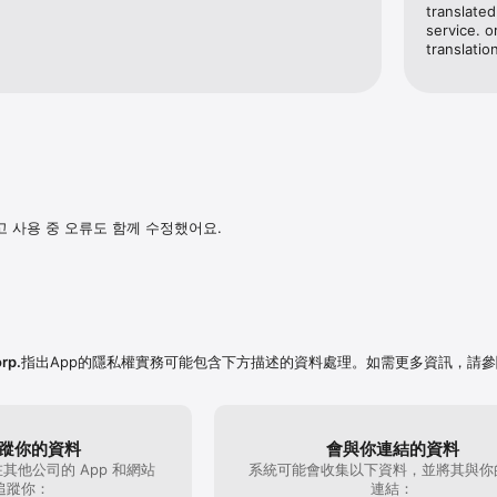
 검색 및 결제까지

translated
 예측 정보 제공

service. 
translatio
항공 이용 시에도 카카오 T

부터 결제, 발권까지 한 번에

까지 모든 기차 예매 가능

국제선 예매 기능도 출시

 렌터카

는 조건으로 예약부터 결제까지

버리)와 반납까지 (제주 지역 제외)

 사용 중 오류도 함께 수정했어요.
장 쉬운 퀵·배송

하고 간편하게 T앱에서

안에, 합리적 요금으로

, 카카오 T 펫

메이트님과 함께하는 반려동물과의 편안하게 이동

서 서비스 가능

rp.
指出App的隱私權實務可能包含下方描述的資料處理。如需更多資訊，請參
 탭

빠르고 정확한 길 안내, 내비

맞춰 부르는 방문세차와 방문정비 

蹤你的資料
會與你連結的資料
없이 스마트한 발레 서비스 (카카오내비를 통해 이용)

其他公司的 App 和網站
系統可能會收集以下資料，並將其與你
현재 시세를 알아보는 내차팔기

追蹤你：
連結：