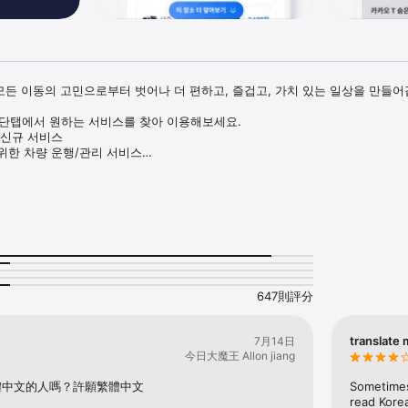
모든 이동의 고민으로부터 벗어나 더 편하고, 즐겁고, 가치 있는 일상을 만들어갑
상단탭에서 원하는 서비스를 찾아 이용해보세요.

 신규 서비스

위한 차량 운행/관리 서비스

 필요한 서비스 

택시

편 택시 호출

원하는 택시를 자유롭게 선택

킥보드로 신나게

는 일반 & 전기 자전거, 카카오 T 바이크

에서 탐색 및 이용 가능

647則評分
롭게 이용 후 반납



translate 
7月14日
전 호출

今日大魔王 Allon jiang
리미엄 대리운전 제공

體中文的人嗎？許願繁體中文
Sometimes 
주차 경험

read Korea