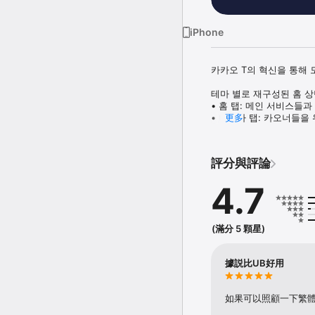
iPhone
카카오 T의 혁신을 통해 
테마 별로 재구성된 홈 
• 홈 탭: 메인 서비스들과
• 마이카 탭: 카오너들을 
更多
• 여행 탭: 장거리 이동에
■ 믿고 부르는, 카카오 T 
評分與評論
• 전국에서 이용 가능한 간
• 블루/벤티/모범/블랙 
4.7
■ 가까운 곳도 바이크와 
• 남녀노소 누구나 쉽게 타
• 제휴 킥보드도 같은 지도
(滿分 5 顆星)
• 원하는 곳 어디서나 자유
■ 데이터 중심의 대리운전
據説比UB好用
• 앱으로 간편하게 대리운
• 세심한 배려를 더한 프
如果可以照顧一下繁
■ 주차 고민 끝, 편리한 