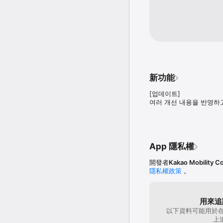
• 목적지 입력하면 주차장
• 주차공간 걱정 없는 만차
■ 전국 시외버스, 기차, 
• 목적지 검색만으로 예매
• KTX(코레일)부터 SRT
• 항공은 국내선에 이어 
■ 안심하고 믿을 수 있는
新功能
• 합리적이고 믿을 수 있
• 원하는 곳에서 대여(딜리
[업데이트]

여러 개선 내용을 반영하고
■ 물건을 주고받을 때, 가
• 번거로웠던 접수를 안심
• 거절없이 정해진 시간 
■ 댕냥이의 외출이 편해지는
App 隱私權
• 동물보호교육을 받은 
• 서울/경기/인천 지역에
開發者
Kakao Mobility Co
隱私權政策
。
■ 카오너들을 위한 마이카
• 대리, 주차

• 실시간 교통 정보 기반 
• 원하는 장소와 시간에 
用來追
• 현금 결제, 대기 시간 
以下資料可能用於在
• 내차 정보를 확인하고 
上