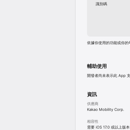
識別碼
■ 장거리 이동을 위한 여행
• 시외버스, 기차, 항공

• 직접 만든 노선으로 대절
• 해외에서도 편리한 택시 
■ 일하는 사람들을 위한 
• 택시, 대리, 통근 셔틀 
• 간편하고 스마트한 퀵·배
依據你使用的功能或你的
■ 더 간편한 결제, 카카오
• 카드 등록 한 번으로, 
• 카카오 T 앱에서 사용과
• 카카오 T 포인트 타운
輔助使用
※ 사용자는 카카오 T의 
開發者尚未表示此 App
허용해야 하는 필수 권한
1. 필수 허용 권한

資訊
1) 위치: 출발지 및 목적
供應商
2. 선택 허용 권한

1) 알림: 카카오 T에서
Kakao Mobility Corp.
2) 마이크: 음성 인식을
3) 음성인식: 음성 명령
相容性
4) 카메라: QR코드 인식
需要 iOS 17.0 或以上版
5) 사진: 저장된 호출 상