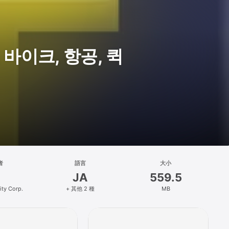
, 바이크, 항공, 퀵
者
語言
大小
JA
559.5
ity Corp.
+ 其他 2 種
MB