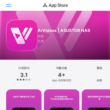
Today
AiVideos | ASUSTOR NAS
遊戲
娛樂
免費
App
Arcade
搜尋
22則評分
年齡分級
類別
3.1
4+
平台
App 內控制項目
娛樂
iPhone
iPad
Mac
Vision