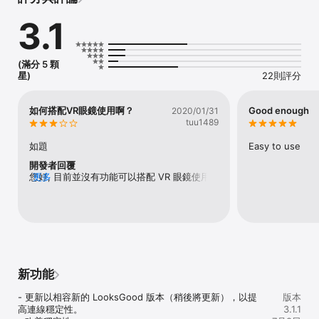
- 高清影片串流

- 電影和電視節目的自定義媒體庫

3.1
- 在多媒體總管上輕鬆瀏覽和查找影片

- 可直接播放影片或開啟其他播放器播放影片

- 支援外掛字幕與不同語音聲道

- 多種播放解析度選擇*

(滿分 5 顆
- 支援 Chromecast、DLNA 串流播放影片

星)
22則評分
- 影片多媒體資訊瀏覽

- 支援多媒體轉檔

如何搭配VR眼鏡使用啊？
Good enough
2020/01/31
*此功能因 NAS 型號而異

tuu1489
了解更多詳情，請參閱官網：

如題
Easy to use
https://www.asustor.com/
開發者回覆
您好, 目前並沒有功能可以搭配 VR 眼鏡使用. 
更多
這部分還需評估是否可以支援.謝謝您的回饋, 
若有其他建議或問題, 歡迎來信: 
stanleyhsu@asustor.com.謝謝.
新功能
- 更新以相容新的 LooksGood 版本（稍後將更新），以提
版本
高連線穩定性。

3.1.1