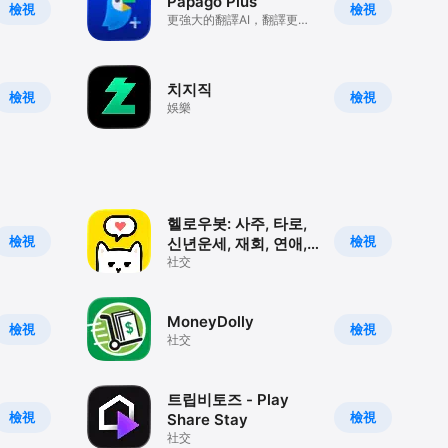
Papago Plus
檢視
檢視
更強大的翻譯AI，翻譯更輕
鬆，工作更高效。
치지직
檢視
檢視
娛樂
헬로우봇: 사주, 타로,
檢視
檢視
신년운세, 재회, 연애,
운세
社交
MoneyDolly
檢視
檢視
社交
트립비토즈 - Play
檢視
檢視
Share Stay
社交