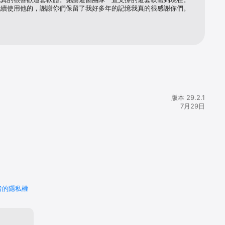
繼續使用他的，謝謝你們保留了我好多年的記憶我真的很感謝你們。
版本 29.2.1
7月29日
通話（視訊通
者的隱私權