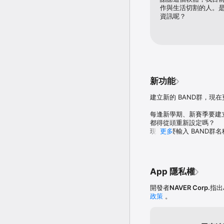
作與生活切割的人。
◆即時互動更貼近彼此

資訊呢？
 - 透過留言與表情回應，
 - 小小的互動也能感受
 - 就算身處不同地方，
◆社團經營的必備工具

 - 利用社團投票輕鬆彙整
 - 用待辦清單（To-Do
新功能
 - 一起參與起床打卡挑
 - 想了解更多用法，請參
建立新的 BAND群，現在
從小約定到大回憶，BAN
每逢新學期、新賽季要建立新
手機和電腦都能輕鬆使用。
都得從頭重新設定嗎？

www.band.us

現在只要輸入 BAND群名
更多
就能直接套用原有 BAND
使用APP過程中如有疑問或問題，
全新功能「使用此 BAND
＊必要存取權限說明

想調整的設定，也可以隨時到
App 隱私權
需要重新開始時，不妨試
［相機］

可將在 BAND 中拍攝
開發者
NAVER Corp.
指出
話），以及透過 QR Code
政策
。
［麥克風］

可錄製語音訊息或使用群組