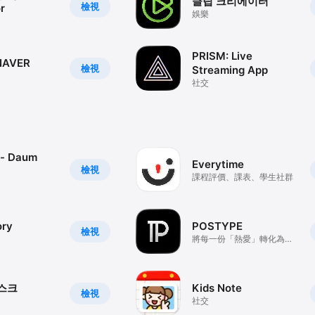
클립 크리에이터
檢視
r
娛樂
PRISM: Live
NAVER
檢視
Streaming App
社交
- Daum
Everytime
檢視
課程評價、課表、學生社群
ory
POSTYPE
檢視
將每一份「熱愛」轉化為價
值的創作社群
에스크
Kids Note
檢視
社交