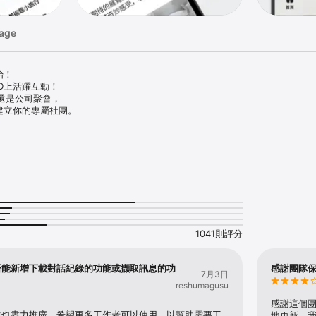
age
！

D上活躍互動！

是公司聚會，

建立你的專屬社團。

息

貼文，可在首頁立即查看。

或貼文時，會即時推播通知你參與。

送推播通知。

社團吧。

增行程。

會自動提醒即將到來的行程。

1041則評分
，所有成員都能同步查看。

紀念日，一起慶祝不錯過。

否能新增下載對話紀錄的功能或擷取訊息的功
感謝團隊
7月3日
？
reshumagusu
保存每個珍貴時刻。

活動等）建立相簿，可簡潔整理好。

感謝這個
一起重溫那些回憶。

前也盡力推廣，希望更多工作者可以使用，以幫助需要工
地更新，