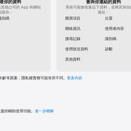
蹤你的資料
會與你連結的資料
其他公司的 App 和網站
系統可能會收集以下資料，並將其與你
追蹤你：
連結：
等內容、設定為個人檔案照片，或使用 QR 邀請卡儲存功能。

識別碼
購買項目
位置
聯絡資訊，或透過手機內儲存的聯絡人邀請朋友加入。

聯絡資訊
使用者內容
搜尋記錄
識別碼
文、行程等內容中附加目前位置，或與 BAND群成員分享自己的位置。

使用狀況資料
診斷
程儲存至 iOS 行事曆。

其他資料
e ID 解鎖 BAND。

年齡等因素，隱私權實務可能有所不同。
更多內容
n 大韓民國 13561 京畿道城南市盆唐區亭子一路 95（亭子洞，NAVER 1784）

-京畿城南-0692 本人申報
 支援的輔助使用功能。
進一步瞭解