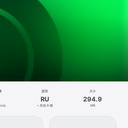
者
語言
大小
RU
294.9
orp.
+ 其他 8 種
MB