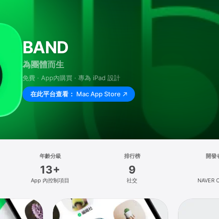
BAND
為團體而生
免費 · App內購買 · 專為 iPad 設計
在此平台查看：
Mac App Store
年齡分級
排行榜
開發
13+
9
App 內控制項目
社交
NAVER C