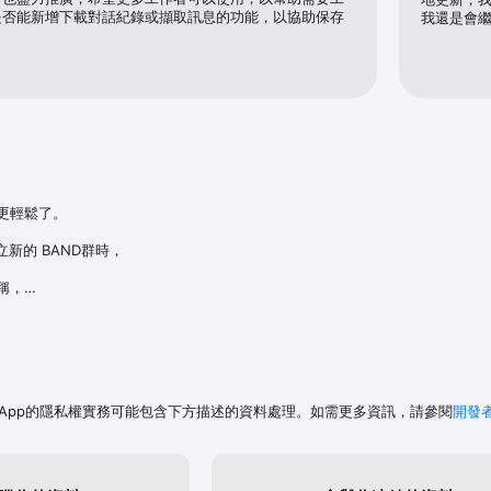
是否能新增下載對話紀錄或擷取訊息的功能，以協助保存
我還是會
傳達真實心意。

到彼此的鼓勵，同時拉近距離。

也能用直播功能即時互動。

成員意見。

）有效管理共同任務。

戰、閱讀記錄、學習任務，與成員共同成長。

考BAND使用說明書！

更輕鬆了。

D陪伴你從聚會的開始到結束。

的 BAND群時，



稱，

群設定，建立新的 BAND群。

請聯繫BAND客服中心： https://www.band.us/cs/help

群設定建立新的 BAND群」正式推出。

 BAND群 設定中修改。

試這項功能吧！
的照片上傳至公佈欄或聊天室、設定為個人檔案照片，與 BAND群成員進行群組
App的隱私權實務可能包含下方描述的資料處理。如需更多資訊，請參閱
開發
 尋找 BAND群 邀請卡。

通話功能。
