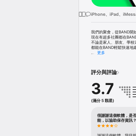
iPhone、iPad、iMess
我們的聚會，從BAND開始
現在有超多社團都在BAN
不論是家人、朋友、學校還
都能在BAND輕鬆快速地
更多
◆不錯過任何聚會的重要消
 - 你加入的BAND群新
 - 有重要的公告、行程
評分與評論
 - 有新貼文時，會即時傳
 - 自由設定想接收通知的
3.7
◆一目了然的行程管理

 - 可在首頁快速查看或新
 - 只要登記好行程，就
(滿分 5 顆星)
 - 登記在社團行事曆後
 - 也能記錄生日或特別
很謝謝這個軟體，是
◆留住聚會的美好回憶

能，以協助保存資訊
 - 上傳照片與影片，安全
 - 依主題分類（旅遊、
 - 時間過了也能再回來，
謝謝這個軟體，我目