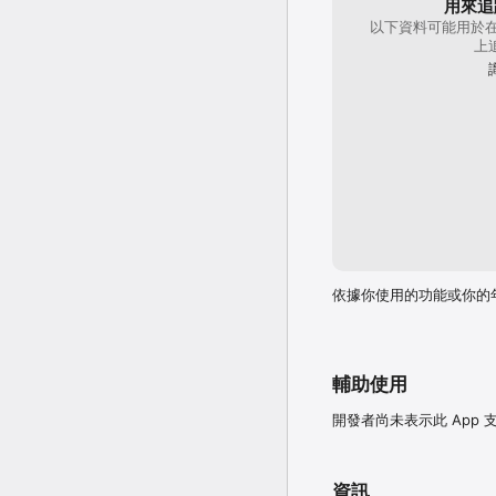
用來追
以下資料可能用於在
［照片］

上
可將照片與影片附加至貼文
［聯絡人］

可儲存 BAND群成員的
［位置］

可在 BAND群簡介、貼
［行事曆］

可將在 BAND群中建立的行
［Face ID］

可使用已在 iOS 設定的 Fac
依據你使用的功能或你的
開發者聯絡資訊：

NAVER Corporatio
220-81-62517 2006
輔助使用
開發者尚未表示此 App
資訊