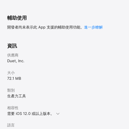
subscription will automatically renew unless canceled at least 
24 hours before the end of the current period. You will not be 
able to cancel the subscription once activated. Manage Duet 
Pro in Account Settings after the optional upgrade.

輔助使用
如欲了解更多內容，歡迎瀏覽 http://www.duetdisplay.com

開發者尚未表示此 App 支援的輔助使用功能。
進一步瞭解
Terms: https://www.duetdisplay.com/help-center/duet-terms-
and-conditions

Privacy Policy: https://www.duetdisplay.com/help-center/duet-
privacy-policy
資訊
供應商
Duet, Inc.
大小
72.1 MB
類別
生產力工具
相容性
需要 iOS 12.0 或以上版本。
語言