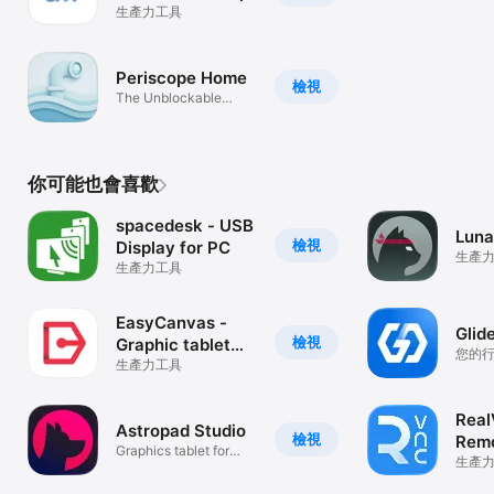
生產力工具
Periscope Home
檢視
The Unblockable
Tunnel
你可能也會喜歡
spacedesk - USB
Luna
檢視
Display for PC
生產
生產力工具
EasyCanvas -
Glid
檢視
Graphic tablet
您的
App
生產力工具
間。
Real
Astropad Studio
檢視
Remo
Graphics tablet for
生產
pros