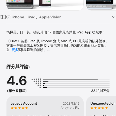
Watch
TV
iPhone、iPad、Apple Vision
橫掃美、日、英、德及其他 17 個國家最高銷量 iPad App 榜冠軍！

《Duet》能將 iPad 及 iPhone 變成 Mac 或 PC 最高端的額外螢幕。
它由一群前蘋果工程師開發，提供無與倫比的效能及畫面顯示質量，
並帶給用家零延遲的體驗。

更多
— 提高工作效率 —

在雙螢幕上多工作業能使生產率加倍。對於出差的人而言，這更能提
評分與評論
供一個便攜式的方式工作。

4.6
— 易懂易用 —

用家只要利用充電線將 iPad 連接電腦即可開始使用。免費的
《Duet》電腦 App 會自動偵測裝置，並將其變成高效能的觸控式螢
幕。

(滿分 5 顆星)
3342則評分
你無需擔心 Wi-Fi 不可靠、執行出現延遲、畫面出現顆粒以及網路密
碼管理等問題。

Legacy Account
Unexpected ch
2023/12/15
Andy-the Fly
— 觸控式螢幕 —

透過觸控及手勢操控 Mac 或 PC，享受前所未有的互動體驗，包括雙