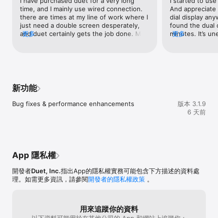
I have purchased duet for a very long 
I started to use
指滾動、平移與縮放。

time, and I mainly use wired connection. 
And appreciate 
there are times at my line of work where I 
dial display any
— Apple Pencil 適用 —

just need a double screen desperately, 
found the dual d
有了《Duet Pro》，你可以將 iPad 及 Apple Pencil 變成一台專業的
and duet certainly gets the job done. My 
更多
minutes. It’s un
更多
圖形平板電腦。我們重新設計了算圖演算法，為設計師、插畫師及藝
duet system did not work properly 
the users who p
術家提供反應靈敏的繪畫工具。

recently after the update, I thought it was 
time ago and who
duet’s trick to make people with legacy 
dual display.I 
此外，《Duet Pro》還解鎖了壓力及傾斜角度感應、停留、防手掌誤
accounts purchase new accounts. I 
could put money
觸等功能，讓專業人士能在各大專業繪圖程式中隨心所欲地繪畫，包
inquired the company about it, and 
more functionali
括 Photoshop、Corel Painter、Lightroom、ToonBoom、
surprisingly, 2 of their Employers 
need is just bas
新功能
Illustrator、Manga Studio 等。

contacted me and helped me to resolve 
why I bought for
the problems. After updating the 
ago.I understan
Bug fixes & performance enhancements
版本 3.1.9
— 媒體報導 —

software on Windows 11 and my iPad, 
everything, inc
6 天前
TechCrunch - 「如同魔法一般」

everything works without a hitch. For 
it’s very easy an
Time -「以更快、更有效率方式完成工作」

anyone who wants to use an iPad as a 
initiative idea t
The Guardian -「無延遲」

double screen, duet is certainly the best 
share the scree
Forbes -「簡而言之...Duet Display 有用。」

choice out there. The constant updates 
usage time of 1
The Verge -「超級流暢」

and long-term reliability deserves 5 stars 
again for dual di
App 隱私權
Lifehacker -「快速、易用且超好用」

from me. Good job duet.
this app, I paid
Business Insider -「零延遲且真正的視網膜解析度」

have dual displa
開發者
Duet, Inc.
指出App的隱私權實務可能包含下方描述的資料處
am doing. It’s re
理。如需更多資訊，請參閱
開發者的隱私權政策
。
— 用戶好評 —

abandon your l
「我真的很喜歡這套應用程式，我想我可以給予的最大讚美是，設定
support your co
非常簡單，幾乎像是 Apple 的產品。」

forced them to 
~Mat Nightingale

upgrade.Regard
用來追蹤你的資料
以下資料可能用於在其他公司的 App 和網站上追蹤你：