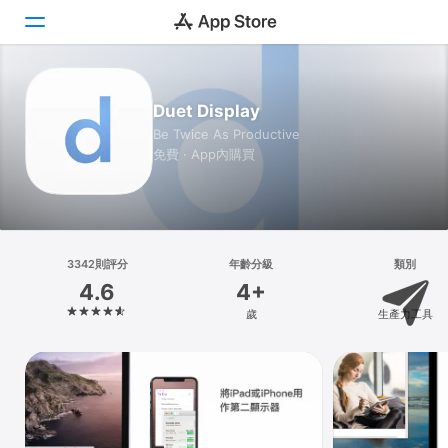
Today
Duet Display
Be Twice As Productive
遊戲
免費 · App內購買
App
Arcade
搜尋
3342則評分
年齡分級
類別
4.6
4+
平台
歲
生產力工具
iPhone
iPad
Mac
Vision