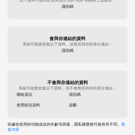
「我拿到 iPad 後就一直想要這樣的功能，超好用，本來就應該這樣。
識別碼
神奇！就好像我忽然有一個全新、可以在任何地方使用的第二個螢
幕。謝謝。」

~Isaac Shore

「順道一提，對我來說非常神奇的解決方案。和我期望的一樣，實際
上，這是我買 iPad 的主要理由 : )」

會與你連結的資料
~Mikkel Gemzoe

系統可能會收集以下資料，並將其與你的身分連結：
「我用了 Duet，使用經驗非常棒！」

識別碼
~Vineet T.

《Duet》適用於：

所有 iOS 7.0 或以上的 iPhone 及 iPad

所有 10.9 (Mavericks) 或以上的 Mac

不會與你連結的資料
所有 Windows 7 或以上的 PC

系統可能會收集以下資料，但不會將其與你的身分連結：
聯絡資訊
識別碼
《Duet Pro》適用於：

所有 iPad Pro 及 Apple Pencil

使用狀況資料
診斷
所有 10.9 (Mavericks) 或以上的 Mac

所有 Windows 8.1 或以上（64 位元）的 PC

Duet Pro is an optional upgrade for additional features, and 
依據你使用的功能或你的年齡等因素，隱私權實務可能有所不同。
更
price may vary by location. Duet Pro subscriptions will be 
多內容
charged to your credit card through your iTunes account. Your 