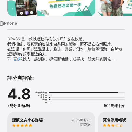
Watch
TV
iPhone
GRASS 是一款以運動為核心的戶外交友軟體。

我們相信，最真實的連結來自共同的體驗，而不是左右滑照片。

在這裡，你可以透過登山、跑步、露營、潛水、瑜伽等活動，自然地
認識和你頻率相近的人。

不論是想找人一起訓練、探索新地點，或尋找一段美好的關係，
更多
GRASS 讓交友回到最自然的狀態。

GRASS 是什麼樣的交友軟體？

評分與評論
GRASS 是結合運動與社交的戶外交友 App。

使用者可以創建或加入活動、發起找伴邀請，並與有相同興趣的人互
4.8
動。

透過實際在戶外交流，取代傳統交友僅在線上的限制。

在 GRASS，每一次互動都建立在共同興趣與實體見面。

(滿分 5 顆星)
9628則評分
GRASS 好約人嗎？

GRASS 可以透過找伴和活動功能見面，不用配對就能讓彼此更容易自
然約出來。

謹慎交友小心詐騙
莫名停用帳號
2025/01/25
當你加入活動或發出找伴邀請時，對方能立即理解你的興趣與目的，
萱萱豬
對話因此順暢、直接。
