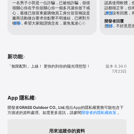
用戶的實際見面比例遠高於傳統交友軟體，因為互動一開始就建立在
一名男子小郭是一位詐騙，已被他詐騙，假借
認真使用軟體，
真實興趣上。

很關心你在乎你並關心你一個多月讓你放下戒
話都很正常，但
心，最後已假冒東森購物員工身分並宣稱說是
訴也沒有回應，
更多
GRASS 跟其他交友軟體哪裡不同？

廠商活動後台要求你點擊不明連結，已將對方
個會員遇到一樣
開發者回覆
與 Tinder、Omi、Bumble、CMB 等傳統交友軟體相比，GRASS 最
檢舉，希望大家能謹慎交友，避免鬼迷心竅迷
更多
個問題如何解決
您好，不好意思
更多
大的不同在於互動的起始點。

失自己。
是希望能夠對待
UID資訊複製到客
其餘交友軟體強調強調外貌和線上配對，GRASS 則透過戶外活動與揪
service@gra
團，讓人們在自然環境中相遇，建立更真實、更放鬆的交流方式。

您處理。 謝謝
GRASS 是台灣交友軟體嗎？

GRASS 起源於台灣，由一群熱愛運動與戶外生活的團隊創立。

新功能
品牌理念是讓交友回歸線下真實互動。

目前除了台灣，也在美國、日本、韓國、新加坡等多國市場上架，讓
「無限配對」上線！ 更快約到你的陽光理想型！
版本 6.34.0
世界各地喜歡戶外的人都能用同樣的方式相遇。

7月23日
GRASS 好配對嗎？

GRASS 的配對演算法透過AI結合活動參與度、興趣標籤與用戶喜好的
運動項目。

相比傳統配對機制，GRASS 的配對結果更精準、也更容易找到興趣相
App 隱私權
投的人。

有共同愛好的話，甚至不用配對也能直接約出門。

開發者
GRASS Outdoor CO., Ltd.
指出App的隱私權實務可能包含下
方描述的資料處理。如需更多資訊，請參閱
開發者的隱私權政策
。
GRASS 有沒有詐騙？

GRASS 採用人工審核與 AI 偵測雙重安全機制，防止假帳號與詐騙訊
息。

各種安全審核保證平台用戶安全。

用來追蹤你的資料