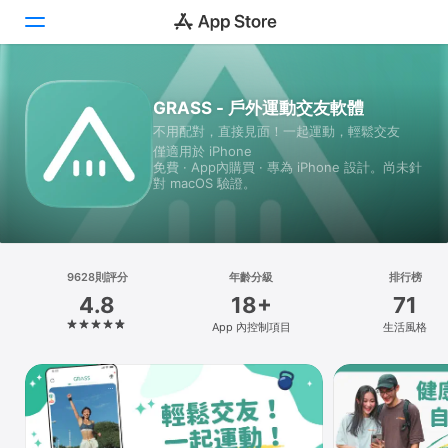
Today
GRASS - 戶外運動交友軟體
不用配對，直接見面！一起運動，輕鬆交友
遊戲
僅適用於 iPhone
免費 · App內購買 · 專為 iPhone 設計。尚未針
App
對 macOS 驗證。
Arcade
搜尋
9628則評分
年齡分級
排行榜
4.8
18+
71
平台
App 內控制項目
生活風格
iPhone
iPad
Mac
Vision