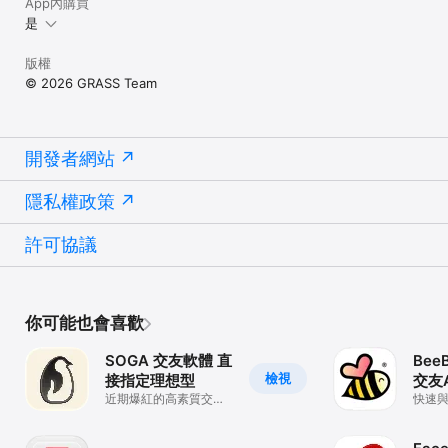
App內購買
是
版權
© 2026 GRASS Team
開發者網站
隱私權政策
許可協議
你可能也會喜歡
SOGA 交友軟體 直
Bee
檢視
接指定理想型
交友
近期爆紅的高素質交友
快速
app