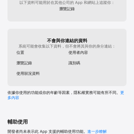
我們堅持維護真實、透明、安全的交友環境。

以下資料可能用於在其他公司的 App 和網站上追蹤你：
瀏覽記錄
GRASS 交友軟體免費嗎？

GRASS 提供完整的免費體驗。

註冊帳號、建立活動、參加活動、發送訊息及使用找伴功能皆不收
費。

若想更快被看見，可選擇升級 VIP，解鎖查看誰對你有興趣、活動加
速曝光等進階功能。

不會與你連結的資料
不升級也能使用主要功能，付費僅是為了提升效率與曝光度。

系統可能會收集以下資料，但不會將其與你的身分連結：
GRASS 讓交友不再只是滑手機，而是實際找人走出去。

位置
使用者內容
在陽光、山林、自然中，找到能陪你冒險與生活的人。

下載 GRASS，讓每一次出門，都有機會遇見新的故事。
瀏覽記錄
識別碼
使用狀況資料
依據你使用的功能或你的年齡等因素，隱私權實務可能有所不同。
更
多內容
輔助使用
開發者尚未表示此 App 支援的輔助使用功能。
進一步瞭解