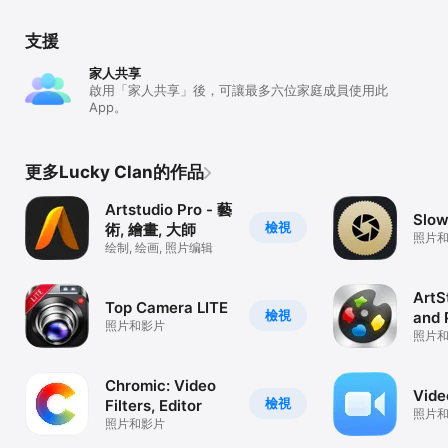
支援
家人共享
啟用「家人共享」後，可讓最多六位家庭成員使用此
App。
更多Lucky Clan的作品
Artstudio Pro - 藝
Slow
檢視
術, 繪畫, 大師
照片
绘制, 绘画, 照片编辑
ArtS
Top Camera LITE
檢視
and 
照片和影片
照片
Chromic: Video
Vide
檢視
Filters, Editor
照片
照片和影片