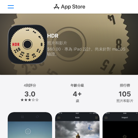
Today
HDR
照片和影片
遊戲
$60.00 · 專為 iPad 設計。尚未針對 macOS
驗證。
App
Arcade
搜尋
4則評分
年齡分級
排行榜
3.0
4+
105
平台
歲
照片和影片
iPhone
iPad
Mac
Vision