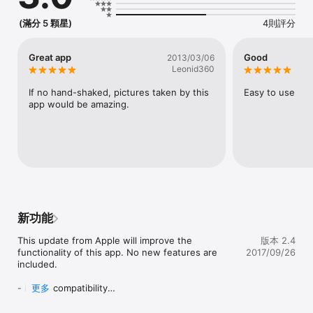
- Import from Photos: Select light and dark photos from library 
to mix in HDR.

(滿分 5 顆星)
4則評分
- 4 different HDR mixes: Auto, Optimized, Vivid, Contrast

Great app
Good
2013/03/06
- Alignment: Photos are automatically aligned for the sharpest 
Leonid360
possible results.

If no hand-shaked, pictures taken by this 
Easy to use
- Native device camera resolution support

app would be amazing.
- Save in photos

- Speed: Fastest possible capture and merge of HDR results
新功能
This update from Apple will improve the 
版本 2.4
functionality of this app. No new features are 
2017/09/26
included.

- iOS 11 compatibility

更多
- fixed crash when taking photo in very low light 
condition