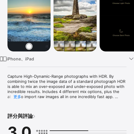
Watch
TV
iPhone、iPad
Capture High-Dynamic-Range photographs with HDR. By 
combining twice the image data of a standard photograph HDR 
is able to mix an over-exposed and under-exposed photo with 
incredible results. Includes 4 different mix options, plus the 
ability to import raw images all in one incredibly fast app. 

更多
Featuring:

評分與評論
- Automatic and manual modes (To set exposure manually: 
drag exposure loupes to dark and light area of photo, double 
3.0
tap to return to automatic mode)
