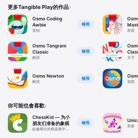
更多Tangible Play的作品
Osmo Coding
Osm
檢視
Awbie
Mast
冒險
家庭
Osmo Tangram
Osm
檢視
Classic
Clas
解謎
文字
Osmo Newton
Osm
檢視
解謎
遊戲
你可能也會喜歡
ChessKid — 为小
Unic
檢視
朋友们准备的象棋
家庭
妙趣横生的棋盘教学游
戏