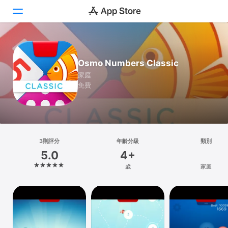
Today
Osmo Numbers Classic
遊戲
家庭
免費
App
Arcade
搜尋
3則評分
年齡分級
類別
5.0
4+
平台
歲
家庭
iPhone
iPad
Mac
Vision