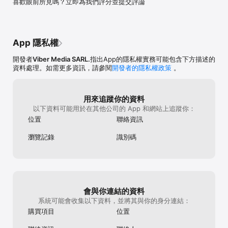
喜歡眼前所見嗎？立即為我們評分並提交評論
訊息。您可以選擇等待訊息回應的時間長度：10 秒、1 分鐘或最久 1 
天！

以社群與頻道連結

無論是體育、新聞、烹飪、旅遊或娛樂，都可找到您真正想要的內
App 隱私權
容，並可與其他同好聯繫交流。您甚至可以開啟自己的社群或頻道並
獲得全球關注。

開發者
Viber Media SARL.
指出App的隱私權實務可能包含下方描述的
資料處理。如需更多資訊，請參閱
開發者的隱私權政策
。
與 AI 機器人聊天

Rakuten Viber 的 AI 機器人會回答您的所有提問，以及將文字轉變為
優美藝術品。您還可以找到經過驗證的機器人，取得最新時尚消息、
用來追蹤你的資料
預訂旅遊行程，甚至支付電子帳單！

以下資料可能用於在其他公司的 App 和網站上追蹤你：
回應訊息

位置
聯絡資訊
在聊天中，使用 Emoji 來回應訊息，貼切地表達你的感受！

瀏覽記錄
識別碼
建立筆記與提醒

利用筆記，轉寄有趣的訊息、保留有意義的連結和加上想法。您也可
以設定提醒，確保自己不會忘記重要的任務與活動。

Rakuten Viber 隸屬於樂天集團，其為全球電子商務和金融服務的領
導者。 

會與你連結的資料
系統可能會收集以下資料，並將其與你的身分連結：
條款與政策：https://www.viber.com/terms/
購買項目
位置