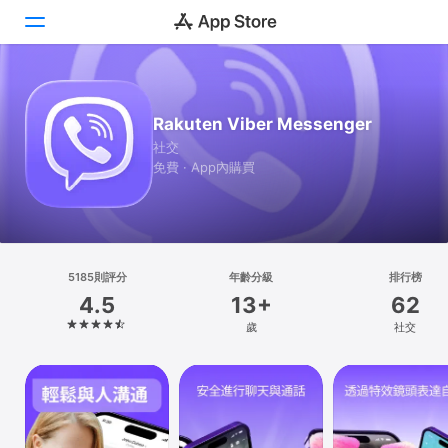
Today
Rakuten Viber Messenger
遊戲
社交
免費 · App內購買
App
Arcade
搜尋
5185則評分
年齡分級
排行榜
4.5
13+
62
平台
歲
社交
iPhone
iPad
Mac
Vision