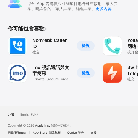
部分 App 內購買和訂閱項目也許可在啟用「家人共
享」時與你的「家人共享」群組共享。
更多內容
你可能也會喜歡
Nomrebi: Caller
Yol
檢視
ID
网络
社交
拨打全
话 & wi
imo 視訊通話與文
Swif
檢視
字簡訊
Tele
Private. Secure. Video
clien
社交
Calls
台灣
English (UK)
Copyright © 2026
Apple Inc.
保留一切權利。
網路服務條款
App Store 與隱私權
Cookie 警告
支援