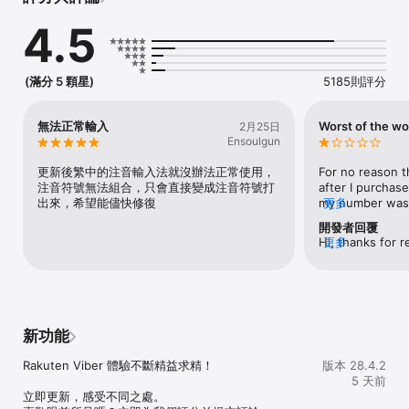
4.5
免費撥打語音與視訊通話

能與世界各地的人暢享無限互打的免費 Viber 通話。您可以同時與最
多達 60 人進行通話！更是與親朋好友及同事保持聯繫的絕佳方式 :)

(滿分 5 顆星)
5185則評分
體驗端對端加密

所有一對一通話、聊天及群組聊天，預設均啟用端對端加密，確保通
訊期間的訊息全都保密。無論是誰，都不能讀取您的訊息，連 
無法正常輸入
Worst of the wo
2月25日
Rakuten Viber 也不例外。

Ensoulgun
使用 Viber Out  撥打室內電話既經濟又實惠

更新後繁中的注音輸入法就沒辦法正常使用，
For no reason t
使用 Viber Out 經濟實惠的國際電話服務，可以撥打任何室內電話或
注音符號無法組合，只會直接變成注音符號打
after I purchase
手機。訂閱 Viber Out 以撥打電話至特定目的地，或選擇開放式方案
出來，希望能儘快修復
my number was 
更多
並購買通話時數以撥打電話至世界各地。

that I was a ‘rea
開發者回覆
contacted their
Hi, thanks for r
更多
開啟群組聊天

Bot, for multipl
your ticket numb
開啟最多可達 250 名成員的群組聊天，與親友和同事互聊近況。使用
they asked me t
and expedite th
民調和測驗，還有 @提及標註和表情符號，讓您的群組熱鬧互動！ 

question (select
that Bot said t
運用鏡頭特效、GIF 和貼圖表達自我

within a hour an
Personalize your chats! 揮灑創意，運用有趣、詼諧和美化的 
submitted anothe
新功能
Viber 鏡頭特效。還有 GIF 與超過 55,000 款貼圖供您選擇，甚至可
saying I couldn’
以自行創作。

questions and a
Rakuten Viber 體驗不斷精益求精！

版本 28.4.2
but they didn’t 
5 天前
使用自動消失訊息

let me try. Now
立即更新，感受不同之處。

為每則訊息設定計時器，以在一對一和群組聊天中傳送會自動消失的
nothing!