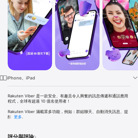
Watch
TV
iPhone、iPad
Rakuten Viber 是一款安全、有趣且令人興奮的訊息傳遞和通話應用
程式，全球有超過 10 億名使用者！

Rakuten Viber 滿載眾多功能，例如：群組聊天、自動消失訊息、提
醒等：

更多
免費傳送訊息

保持聯絡變得超級簡單。傳送免費文字、照片、貼圖、GIF 或視訊訊
評分與評論
息，以及其他許多類型的檔案。
