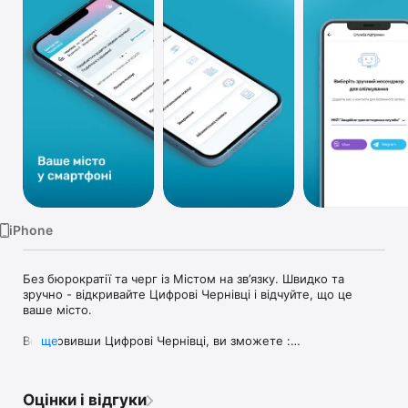
TV
iPhone
Без бюрократії та черг із Містом на зв’язку. Швидко та 
зручно - відкривайте Цифрові Чернівці і відчуйте, що це 
ваше місто.

Встановивши Цифрові Чернівці, ви зможете :

ще
- Подати звернення у всі комунальні служби міста

Оцінки і відгуки
- Додати необхідні адреси для перегляду балансу по 