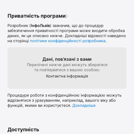
увімкнуть газ та почнуть опалювальний сезон.

- Повідомляйте, як працюють комунальники та покращуйте 
Приватність програми
їх роботу.

Розробник (
ІнфоЛьвів
) зазначив, що до процедур
Щодня розбудовуємо Цифрові Чернівці, щоб зробити їх ще 
забезпечення приватності програми може входити обробка
комфортнішими для вас.

даних, як це описано нижче. Докладніші відомості наведено
на сторінці
політики конфіденційності розробника
.
Слідкуйте за оновленнями!

Цифрові Чернівці — зручно, швидко, прозоро.
Дані, пов’язані з вами
Перелічені нижче дані можуть збиратися
та пов’язуватися з вашою особою:
Контактна інформація
Процедури роботи з конфіденційною інформацією можуть
відрізнятися з урахуванням, наприклад, вашого віку або
функцій, якими ви користуєтеся.
Докладніше
Доступність