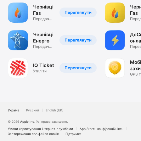
Чернівці
Черн
Переглянути
Газ
Газ
Передача
Пере
показників
показ
та оплата
та оп
Чернівці
ДеСв
Переглянути
Енерго
онл
Передача
моні
Перев
показників
є світ
та оплата
вдом
Моб
IQ Ticket
Переглянути
захи
Утиліти
GPS т
та за
прис
Україна
Русский
English (UK)
© 2026
Apple Inc.
Усі права захищено.
Умови користування інтернет-службами
App Store і конфіденційність
Застереження про файли cookie
Підтримка