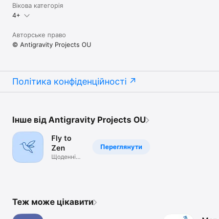
Вікова категорія
4+
Авторське право
© Antigravity Projects OU
Політика конфіденційності
Інше від Antigravity Projects OU
Fly to
Переглянути
Zen
Щоденні
практики
проти
тривоги
Теж може цікавити