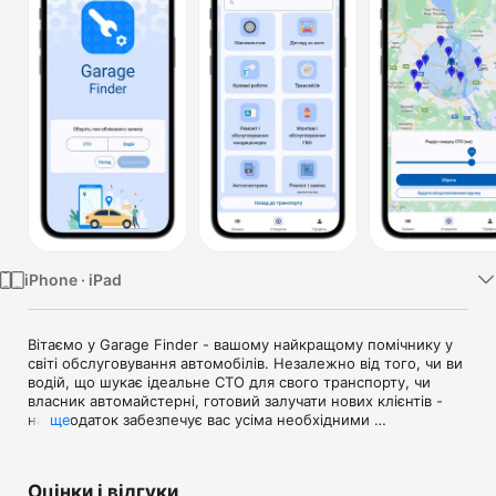
TV
iPhone · iPad
Вітаємо у Garage Finder - вашому найкращому помічнику у 
світі обслуговування автомобілів. Незалежно від того, чи ви 
водій, що шукає ідеальне СТО для свого транспорту, чи 
власник автомайстерні, готовий залучати нових клієнтів - 
наш додаток забезпечує вас усіма необхідними 
ще
інструментами.

Цей додаток дозволяє:

Оцінки і відгуки
• Знайти найкращі автомайстерні в один клік.
