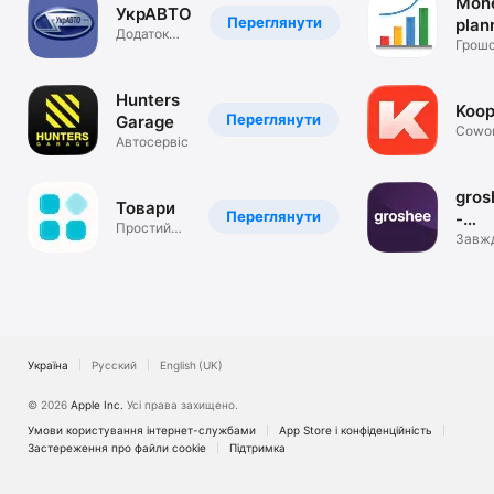
Mon
УкрАВТО
Переглянути
plan
Додаток
Грош
для
плану
сервісних
послуг
Hunters
Koop
Переглянути
Garage
Сowor
Автосервіс
Comm
gros
Товари
Переглянути
-
Простий
бюд
Завж
облік
вкурс
продажів
в ки
що
витра
Україна
Русский
English (UK)
© 2026
Apple Inc.
Усі права захищено.
Умови користування інтернет-службами
App Store і конфіденційність
Застереження про файли cookie
Підтримка