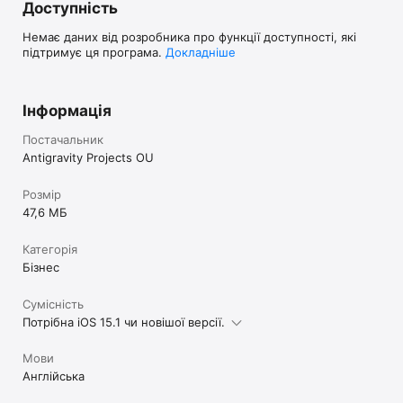
Завантажте Garage Finder та робіть обслуговування вашого 
Доступність
автомобіля максимально зручним і безпечним!
Немає даних від розробника про функції доступності, які
підтримує ця програма.
Докладніше
Інформація
Постачальник
Antigravity Projects OU
Розмір
47,6 МБ
Категорія
Бізнес
Сумісність
Потрібна iOS 15.1 чи новішої версії.
Мови
Англійська