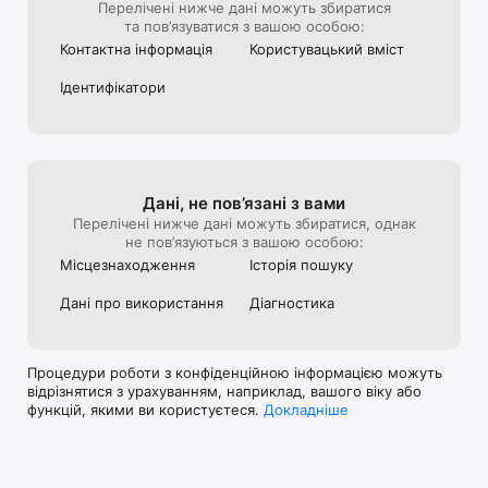
Перелічені нижче дані можуть збиратися
• Інтеграція з картами полегшує пошук найближчих СТО.

та пов’язуватися з вашою особою:
• Детальні профілі для СТО та водіїв для легкої ідентифікації.

• Пошук та фільтрація за видами послуг, маркою 
Контактна інформація
Користуваць­кий вміст
автомобіля, відстанню та графіком роботи.

Ідентифіка­тори
 Безпека та конфіденційність: Ваша безпека та 
конфіденційність даних - наш пріоритет. Ми збираємо 
мінімальну особисту інформацію та дотримуємося політики 
конфіденційності.

 Підтримувані платформи: Додаток доступний як для 
Дані, не пов’язані з вами
пристроїв iOS, з підтримкою різних роздільностей екранів.

Перелічені нижче дані можуть збиратися, однак
не пов’язуються з вашою особою:
 Мови та регіони: Ми працюємо в Україні та підтримуємо 
Місце­знаходжен­ня
Історія пошуку
українську мову.

Дані про використа­ння
Діагностикa
 Цінова модель: Додаток Garage Finder доступний для 
безкоштовного використання. Для станцій технічного 
обслуговування доступні додаткові платні функції (за 
бажанням).

Процедури роботи з конфіденційною інформацією можуть
відрізнятися з урахуванням, наприклад, вашого віку або
 Підтримка та зворотний зв'язок: Якщо у вас є питання або 
функцій, якими ви користуєтеся.
Докладніше
пропозиції, не соромтеся зв'язатися з нами. Пошта 
підтримки: support@garagefinder.app. Також ви можете 
залишити свої відгуки на нашій сторінці в Facebook.
