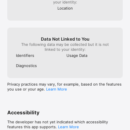
your identity:
Alimentée par des millions de données synthétisées par RTE, 
l’application éCO₂mix est un outil de transparence et de 
Location
pédagogie, pour comprendre et faire vivre les chiffres, les 
informations et les évolutions du système électrique en 
France.  
Data Not Linked to You
The following data may be collected but it is not
linked to your identity:
Identifiers
Usage Data
Diagnostics
Privacy practices may vary, for example, based on the features
you use or your age.
Learn More
Accessibility
The developer has not yet indicated which accessibility
features this app supports.
Learn More