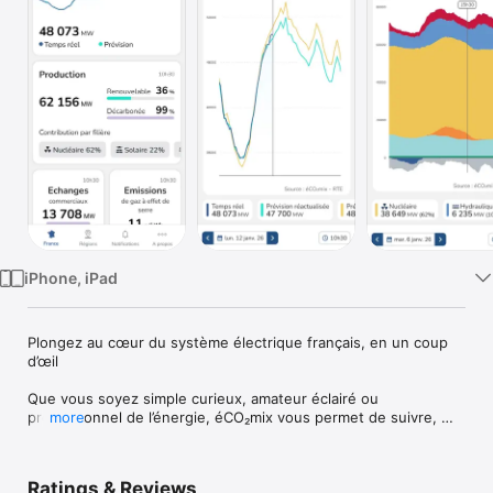
Watch
TV
iPhone, iPad
Plongez au cœur du système électrique français, en un coup 
d’œil 

Que vous soyez simple curieux, amateur éclairé ou 
professionnel de l’énergie, éCO₂mix vous permet de suivre, 
more
visualiser et comprendre les données du système électrique 
en France, avec un objectif clair : le rendre plus accessible. 
Mieux comprendre l’électricité, c’est aussi mieux la 
Ratings & Reviews
consommer.  
