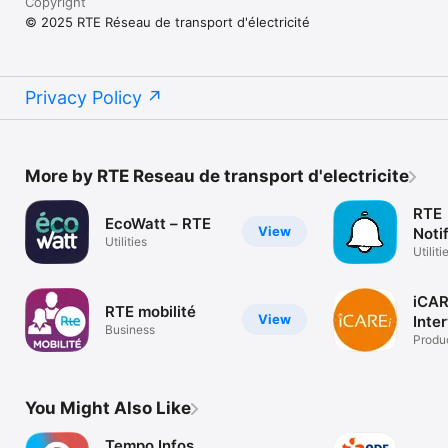
Copyright
© 2025 RTE Réseau de transport d'électricité
Privacy Policy
More by RTE Reseau de transport d'electricite
RTE
EcoWatt – RTE
View
Noti
Utilities
Utiliti
iCA
RTE mobilité
View
Inte
Business
Produc
You Might Also Like
Tempo Infos