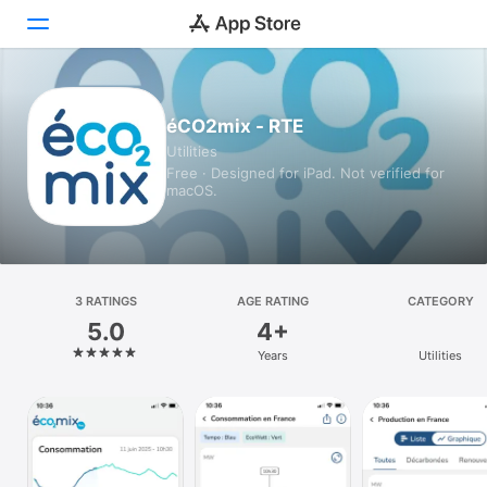
Today
éCO2mix - RTE
Utilities
Games
Free · Designed for iPad. Not verified for
macOS.
Apps
Arcade
Search
3 RATINGS
AGE RATING
CATEGORY
5.0
4+
Platform
Years
Utilities
iPhone
iPad
Mac
Vision