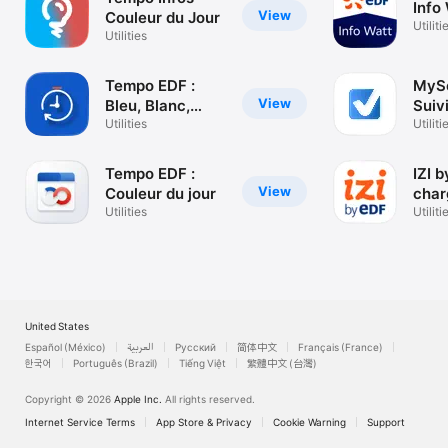
Info
View
Couleur du Jour
Utiliti
Utilities
Tempo EDF :
MySe
View
Bleu, Blanc,
Suiv
Rouge
Utilities
Éner
Utiliti
Tempo EDF :
IZI 
View
Couleur du jour
char
Utilities
Utiliti
United States
Español (México)
العربية
Русский
简体中文
Français (France)
한국어
Português (Brazil)
Tiếng Việt
繁體中文 (台灣)
Copyright © 2026
Apple Inc.
All rights reserved.
Internet Service Terms
App Store & Privacy
Cookie Warning
Support