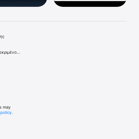
ης 
εκριμένο 
στους 
εσία και 
 
ιόδους, 
es may
 policy
.
ογής και 