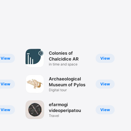
Colonies of
View
View
Chalcidice AR
in time and space
Archaeological
View
View
Museum of Pylos
Digital tour
efarmogi
View
View
videoperipatou
Travel