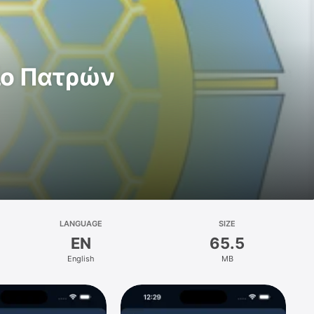
ίο Πατρών
LANGUAGE
SIZE
EN
65.5
English
MB