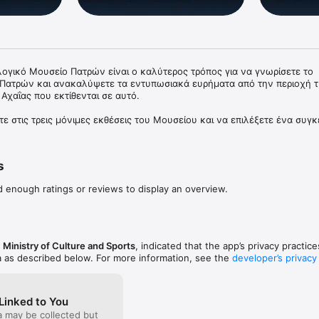
ογικό Μουσείο Πατρών είναι ο καλύτερος τρόπος για να γνωρίσετε το 
Πατρών και ανακαλύψετε τα εντυπωσιακά ευρήματα από την περιοχή τ
Αχαΐας που εκτίθενται σε αυτό.

τε στις τρεις μόνιμες εκθέσεις του Μουσείου και να επιλέξετε ένα συγκ
ια να δείτε περισσότερες πληροφορίες σχετικά με αυτό.

τε σε διαδραστικό χάρτη τους πιο σημαντικούς αρχαιολογικούς χώρους 
s
α εκθέματα και να αντλήσετε πληροφορίες σχετικά με αυτούς, 
ας περιγραφής με σχετικούς συνδέσμους, στοιχεία επικοινωνίας, τοποθ
d enough ratings or reviews to display an overview.
ών που απεικονίζουν τον κάθε χώρο.

ρομές που απευθύνονται σε οικογένειες και παιδιά, αλλά και σε άτομα με
σης διατίθενται διαδρομές στοχευμένες σε συγκεκριμένες ιστορικές περ
 ευρημάτων.

 Ministry of Culture and Sports
, indicated that the app’s privacy practic
a as described below. For more information, see the
developer’s privacy
 σαρώσει έναν κωδικό QR ενός Σημείου Ενδιαφέροντος μέσω της εφαρμ
Linked to You
a may be collected but