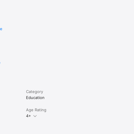
re
e
Category
Education
Age Rating
4+