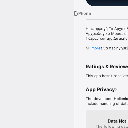
iPhone
Η εφαρμογή Το Αρχαιολ
Αρχαιολογικό Μουσείο 
Πάτρας και της Δυτικής 
Μπορείτε να περιηγηθεί
more
Σημείο Ενδιαφέροντος γ
Μπορείτε επίσης να δεί
Ratings & Review
οποίους εντοπίστηκαν τ
συμπεριλαμβανομένης μι
This app hasn’t receive
μια συλλογή φωτογραφι
Μπορείτε να δείτε διαδ
App Privacy
προβλήματα όρασης. Επί
αλλά και σε κατηγορίες
The developer,
Hellenic
include handling of dat
Πρόσθετες λειτουργίες:

• Ο χρήστης μπορεί να
Data Not 
The following dat