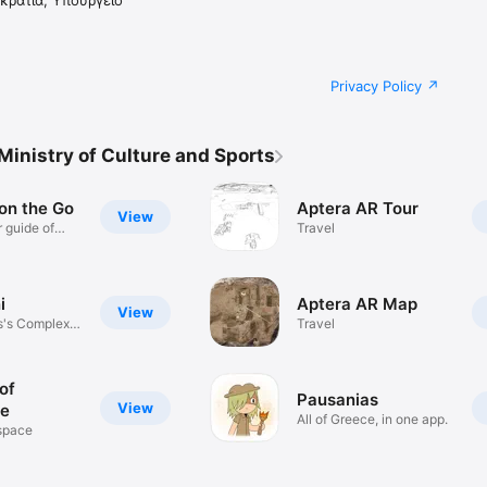
κρατία, Υπουργείο
Privacy Policy
Ministry of Culture and Sports
n the Go
Aptera AR Tour
View
r guide of
Travel
i
Aptera AR Map
View
s's Complex
Travel
of
Pausanias
View
ce
All of Greece, in one app.
 space