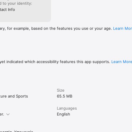
ed to your identity:
act Info
ary, for example, based on the features you use or your age.
Learn Mo
et indicated which accessibility features this app supports.
Learn Mor
Size
lture and Sports
65.5 MB
Languages
er.
English