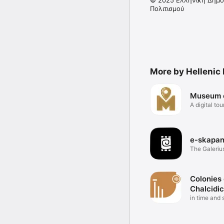
© 2025 Ελληνική Δημο
Πολιτισμού
More by Hellenic 
Museum o
A digital tou
ΑΜΤΗ
e-skapan
The Galeriu
in AR
Colonies 
Chalcidi
in time and