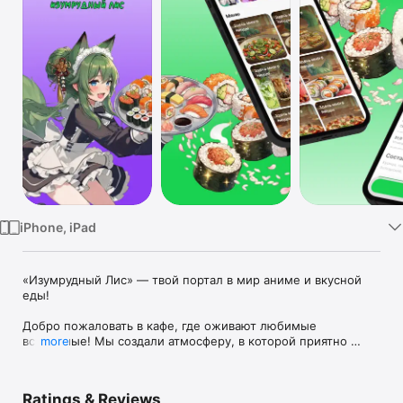
Watch
TV
iPhone, iPad
«Изумрудный Лис» — твой портал в мир аниме и вкусной 
еды!

Добро пожаловать в кафе, где оживают любимые 
вселенные! Мы создали атмосферу, в которой приятно 
more
проводить время в компании друзей и любимых героев. Но 
главное наше сокровище — это наше меню.

Ratings & Reviews
Что попробовать сегодня?
