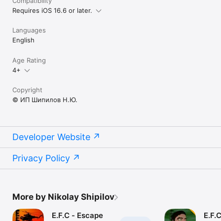
Compatibility
Requires iOS 16.6 or later.
Languages
English
Age Rating
4+
Copyright
© ИП Шипилов Н.Ю.
Developer Website
Privacy Policy
More by Nikolay Shipilov
E.F.C - Escape
E.F.C