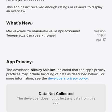
Авторские роллы — сочные, свежие и огромные.

This app hasn’t received enough ratings or reviews to display
Пицца по-лисьи — тонкое тесто и щедрая начинка.

an overview.
Сэндвичи — сытный перекус для отаку в движении.

Бургеры — настоящие монстры, которые не стыдно 
показать Чибикам.

What’s New
Супы и Лапша WOK — горячее, чтобы согреться в 
дождливый день.

Мы наконец то обновили наше приложение! 
Version
Паста — классика в уютном исполнении.

Теперь еще быстрее и лучше!
1.19.4
Салаты — свежесть и легкость.

Apr 17
Онигири — треугольнички с душой, как в любимом 
магазинчике.

Напитки — от баблов до лимонадов всех цветов радуги.

Заказывай через приложение и получай приятные бонусы 
App Privacy
от нашего аниме кафе! 
The developer,
Nikolay Shipilov
, indicated that the app’s privacy
practices may include handling of data as described below. For
more information, see the
developer’s privacy policy
.
Data Not Collected
The developer does not collect any data from this
app.