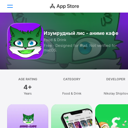
Today
Изумрудный лис - аниме кафе
Food & Drink
Games
Free · Designed for iPad. Not verified for
macOS.
Apps
Arcade
Search
AGE RATING
CATEGORY
DEVELOPER
4+
Platform
Years
Food & Drink
Nikolay Shipilov
iPhone
iPad
Mac
Vision