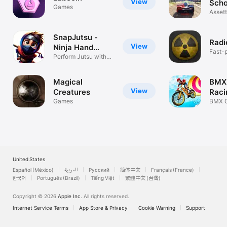
View
Scho
Games
Simu
Assett
Racin
SnapJutsu -
Radi
View
Ninja Hand
Fast-
Signs
Perform Jutsu with
tunne
Your Hands
Magical
BMX
View
Creatures
Raci
Games
Gam
BMX C
Game
United States
Español (México)
العربية
Русский
简体中文
Français (France)
한국어
Português (Brazil)
Tiếng Việt
繁體中文 (台灣)
Copyright © 2026
Apple Inc.
All rights reserved.
Internet Service Terms
App Store & Privacy
Cookie Warning
Support