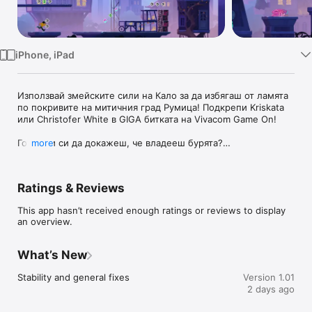
Watch
TV
iPhone, iPad
Използвай змейските сили на Кало за да избягаш от ламята 
по покривите на митичния град Румица! Подкрепи Kriskata 
или Christofer White в GIGA битката на Vivacom Game On!

Готов ли си да докажеш, че владееш бурята?

more
„Кало Змея: Гръм & Run“ е динамична endless runner игра 
със светкавично реагиращи контроли, която ще те отведе 
право в сърцето на българската супергеройска вселена! 
Ratings & Reviews
Влез в ролята на Кало – тийнейджърът полу-змей, и 
използвай свръхчовешките си сили, за да скачаш и да се 
This app hasn’t received enough ratings or reviews to display
премяташ по покривите на Румица.

an overview.
Твоята цел? Да избягаш от безмилостната и зла ламя 
Алелон (белязаното момче), чийто леден смях те 
преследва безмилостно!

What’s New
Докато тичаш, събирай магически шевици! С тях ще 
отключваш специални колекционерски карти с уникален 
Stability and general fixes
Version 1.01
арт и лор на герои и чудовища от вселената. Събери ги 
2 days ago
всички: златната ябълка Йоана, най-добрия приятел Ерди, 
тайните агенти от „Дънгори“, както и зловещи създания от 