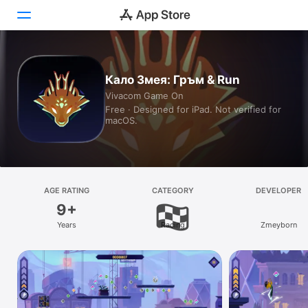
Today
Кало Змея: Гръм & Run
Vivacom Game On
Games
Free · Designed for iPad. Not verified for
macOS.
Apps
Arcade
Search
AGE RATING
CATEGORY
DEVELOPER
9+
Platform
Years
Racing
Zmeyborn
iPhone
iPad
Mac
Vision