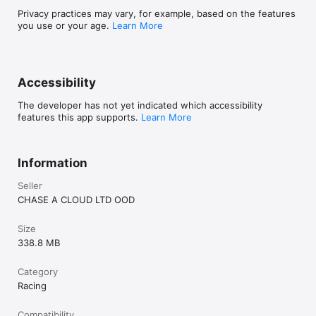
древна ламя, готова на всичко, за да те хване.

Privacy practices may vary, for example, based on the features
- Колекционерски карти: Използвай събраните магически 
you use or your age.
Learn More
знаци, за да отключиш пълната колекция от митични 
създания и супергерои от света на Кало Змея.

- Подкрепи твоя любим отбор: Включи се във Vivacom 
Game On с Kriskata и Christofer White в техните епични 
змейски форми!

Accessibility
- Светът има нужда от закрилник. Изтегли „Кало Змея: 
Гръм & Run“ сега и покажи кой владее бурята! 
The developer has not yet indicated which accessibility
features this app supports.
Learn More
Information
Seller
CHASE A CLOUD LTD OOD
Size
338.8 MB
Category
Racing
Compatibility