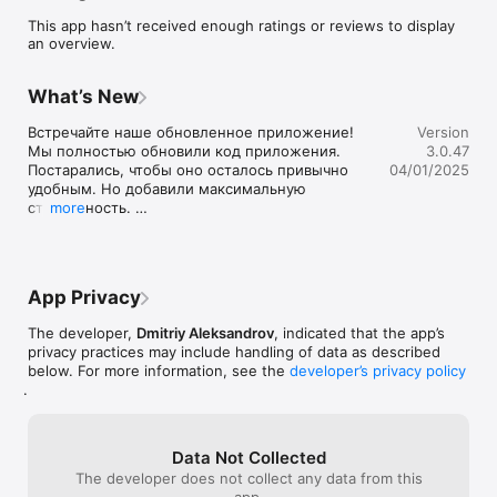
• Быстрое оформление заказа

This app hasn’t received enough ratings or reviews to display
• Отображение статуса заказа в режиме онлайн

an overview.
• Отображение курьера на карте города

• Промокоды и специальные предложения
What’s New
Встречайте наше обновленное приложение! 
Version
Мы полностью обновили код приложения. 
3.0.47
Постарались, чтобы оно осталось привычно 
04/01/2025
удобным. Но добавили максимальную 
стабильность. 

more
А еще: 

- Добавили авторизацию через Telegram

- Улучшили форму оформления заказа

App Privacy
- Скоро будут новые акции и промокоды
The developer,
Dmitriy Aleksandrov
, indicated that the app’s
privacy practices may include handling of data as described
below. For more information, see the
developer’s privacy policy
.
Data Not Collected
The developer does not collect any data from this
app.