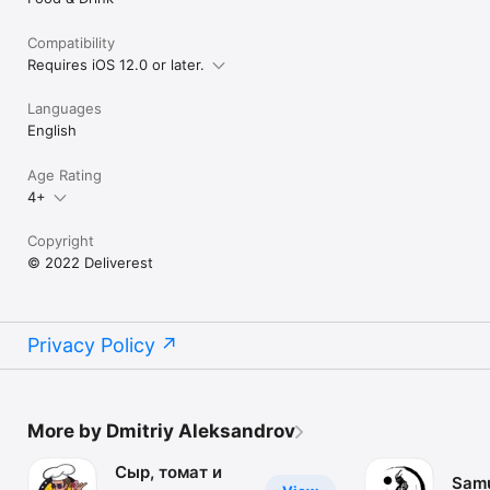
Compatibility
Requires iOS 12.0 or later.
Languages
English
Age Rating
4+
Copyright
© 2022 Deliverest
Privacy Policy
More by Dmitriy Aleksandrov
Сыр, томат и
Samu