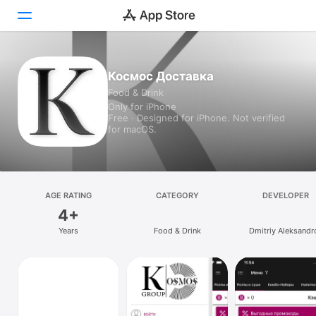
Today
Космос Доставка
Food & Drink
Games
Only for iPhone
Free · Designed for iPhone. Not verified
Apps
for macOS.
Arcade
Search
AGE RATING
CATEGORY
DEVELOPER
4+
Platform
Years
Food & Drink
Dmitriy Aleksandr
iPhone
iPad
Mac
Vision