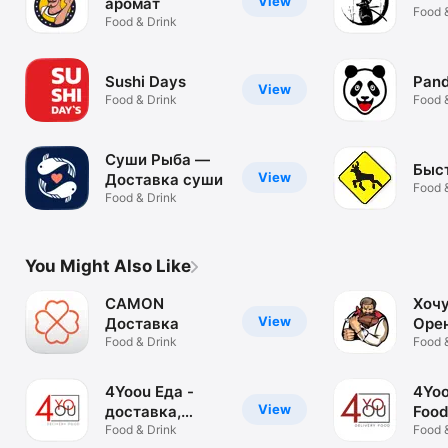
View
аромат
Food 
Food & Drink
Sushi Days
Pan
View
Food & Drink
Food 
Суши Рыба —
Быс
View
Доставка суши
Food 
Food & Drink
You Might Also Like
CAMON
Хочу
View
Доставка
Оре
Food & Drink
Food 
4Yoou Еда -
4Yoo
View
доставка,
Food
ресторан
Food & Drink
Food 