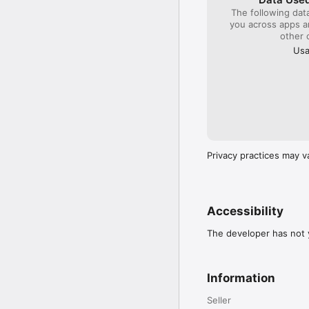
The following dat
you across apps 
other 
Usa
Privacy practices may v
Accessibility
The developer has not y
Information
Seller