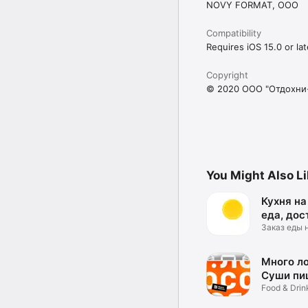
NOVY FORMAT, OOO
Compatibility
Requires iOS 15.0 or lat
Copyright
© 2020 ООО "Отдохни
You Might Also L
Кухня на
еда, дос
Заказ еды 
Москве
Много ло
Суши пи
роллы
Food & Drin