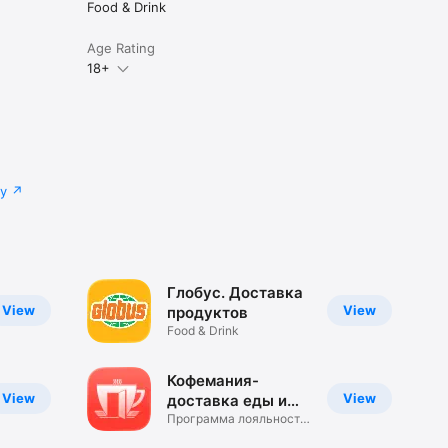
Food & Drink
Age Rating
18+
cy
Глобус. Доставка
View
View
продуктов
Food & Drink
Кофемания-
View
View
доставка еды и
кофе
Программа лояльности
ресторана