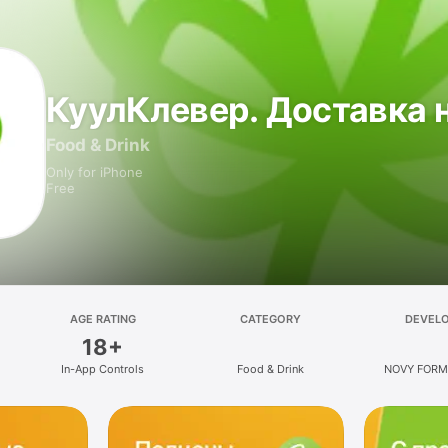
КуулКлевер. Доставка н
Food & Drink
Only for iPhone
Free
AGE RATING
CATEGORY
DEVEL
18+
In-App Controls
Food & Drink
NOVY FORM