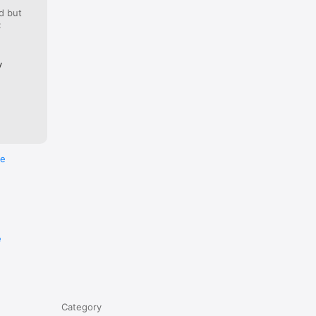
d but
:
y
re
e
Category