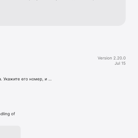
ые 
по 
ть в 
советы 
Version 2.20.0
Jul 15
 Укажите его номер, и 
дом из них!

ndling of