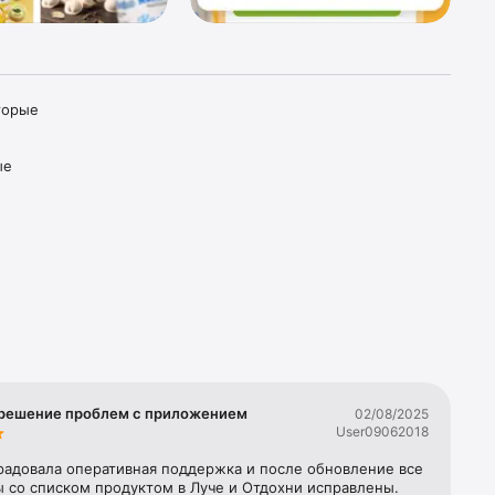
орые 
е 
о 
ия 
олные 
жное.

инов в 
ую с 
решение проблем с приложением
02/08/2025
льтра-
User09062018
атные 
радовала оперативная поддержка и после обновление все 
щие 
 со списком продуктом в Луче и Отдохни исправлены. 