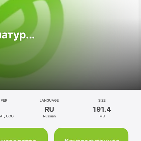
атур...
OPER
LANGUAGE
SIZE
RU
191.4
AT, OOO
Russian
MB