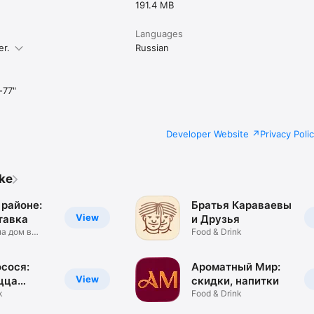
191.4 MB
Languages
er.
Russian
-77"
Developer Website
Privacy Poli
ike
 районе:
Братья Караваевы
View
тавка
и Друзья
на дом в
Food & Drink
сося:
Ароматный Мир:
View
цца
скидки, напитки
k
Food & Drink