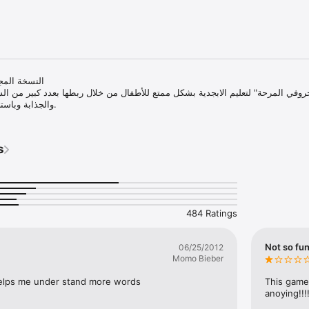
النسخة الم

روفي المرحة" لتعليم الابجدية بشكل ممتع للأطفال من خلال ربطها بعدد كبير من ا
والجذابة وباستخدام أصوات طفولية مميزة.
s
484 Ratings
Not so fu
06/25/2012
Momo Bieber
 helps me under stand more words
This game 
anoying!!!!!