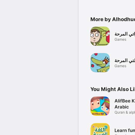
More by Alhodhud
تي المرحة
Games
تي المرحة
Games
You Might Also L
AlifBee K
Arabic
Quran & alp
games
Learn fu