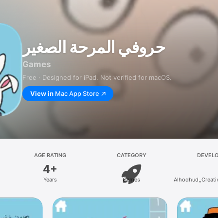
حروفي المرحة الصغير
Games
Free · Designed for iPad. Not verified for macOS.
View in
Mac App Store
AGE RATING
CATEGORY
DEVEL
4+
Years
Games
Alhodhud,,Creati
child