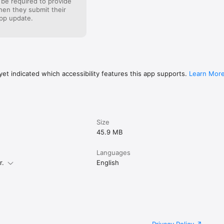
 be required to provide
when they submit their
pp update.
et indicated which accessibility features this app supports.
Learn Mor
Size
45.9 MB
Languages
r.
English