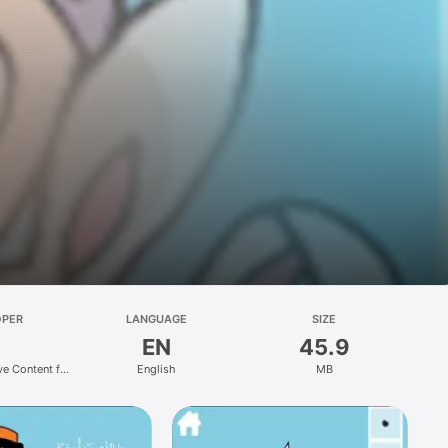
OPER
LANGUAGE
SIZE
EN
45.9
ve Content for
English
MB
ren