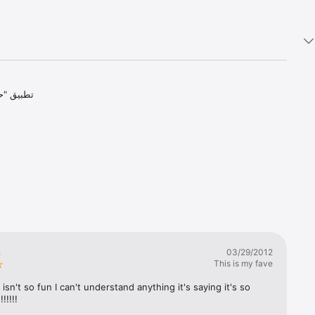
تطبيق "ح 
n
03/29/2012
This is my fave
isn't so fun I can't understand anything it's saying it's so 
!!!!!