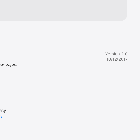


Version 2.0
10/12/2017
تحديث جد 

vacy
cy
.