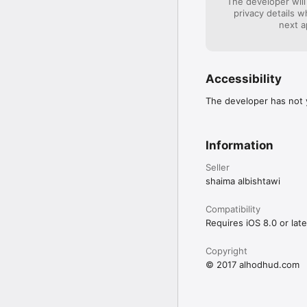
The developer will
privacy details 
next a
Accessibility
The developer has not y
Information
Seller
shaima albishtawi
Compatibility
Requires iOS 8.0 or late
Copyright
© 2017 alhodhud.com