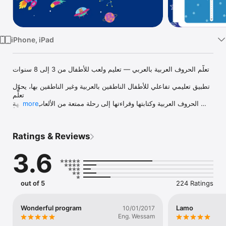
Watch
TV
iPhone, iPad
تعلّم الحروف العربية بالعربي — تعليم ولعب للأطفال من 3 إلى 8 سنوات 

تطبيق تعليمي تفاعلي للأطفال الناطقين بالعربية وغير الناطقين بها، يحوّل 
تعلّم

الحروف العربية وكتابتها وقراءتها إلى رحلة ممتعة من الألعاب الموجَّهة 
more
تربوياً.

 تعلّم الحروف:  التعرّف على شكل كل حرف عربي ونطقه الصحيح 
Ratings & Reviews
بأصوات حقيقية،

مع كلمة وصورة لكل حرف.

3.6
 رحلة كتابة الحروف:  خطوة بخطوة — مرحلة التهيئة، التتبّع الموجَّه،

التدريب باليد الحرة، لعبة المتاهة، وورشة شكل الحرف. يتدرّج المستوى 
مع طفلك.

out of 5
224 Ratings
 اكتب اسمك  يشاهد طفلك اسمه يُكتب أمامه بحركة تشويقية ثم يتدرّب 
على

Wonderful program
Lamo
10/01/2017
كتابته بنفسه — تجربة شخصية تربط الطفل باسمه.

Eng. Wessam