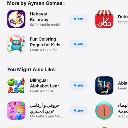
More by Ayman Gomaa
Hekayat
Duk
View
Belaraby
Shopp
500+ Arabic bedtime
stories
Fun Coloring
View
Pages for Kids
Learn & Color for
Preschoolers
You Might Also Like
Bilingual
Abja
View
Alphabet Learn
Learn 
Game
Learn Arabic &
English Letters
هجاء
حروفي و أرقامي
View
عربية
عربي إنجليزي
My Letters and My
Arabi
Numbers
letter