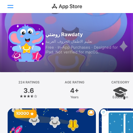
Today
روضتي Rawdaty
تعليم الاطفال الحروف العربية
Games
Free · In‑App Purchases · Designed for
iPad. Not verified for macOS.
Apps
Arcade
Search
224 RATINGS
AGE RATING
CATEGORY
3.6
4+
Platform
Years
Education
iPhone
iPad
Mac
Vision