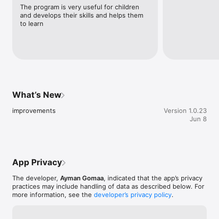
 العابي — 12 لعبة تعليمية : التلوين بالأرقام، سودوكو الأطفال، طابق

The program is very useful for children 
الذاكرة، أجد المختلف، أجد الظل الصحيح، رتّب بالحجم، يمين/يسار، اقطع 
and develops their skills and helps them 
والصق،

to learn
نقرة لتلوين، أكمل النمط، كم العدد، وتطابق اللون مع الشكل.

 حروفي:  ألعاب لتثبيت كل حرف — لعبة البالون، لعبة الصيد، الحرف 
الناقص،

وتوصيل الحرف بكلمة تبدأ به، مع أصوات وأسماء الحيوانات.

 نظام مكافآت: نجوم وشجرة تنمو مع تقدّم طفلك، شخصيات قابلة للجمع،

وشهادة تقدير قابلة للمشاركة عند إتمام الحروف.

What’s New
 منطقة الأهل:  لوحة لمتابعة تقدّم طفلك، معرض لم كتبه بخط اليد، 
improvements
Version 1.0.23
وملخّص

Jun 8
أسبوعي.

App Privacy
The developer,
Ayman Gomaa
, indicated that the app’s privacy
practices may include handling of data as described below. For
more information, see the
developer’s privacy policy
.