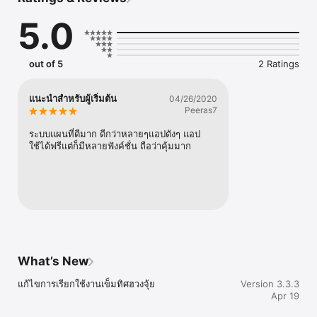
วงจุ้ยนั้น ไม่เหมือนกันเลยในแต่ละเขตของโลก สภาพ ภูมิอากาศคนละ
อย่าง ในเรื่องของพิธีกรรมจีนจึงมีบทบาท กับฮวงจุ้ย กับทุกประเทศซึ่งเป็น
5.0
เรื่องที่ต้องพิจารณากัน ในเมืองไทย บ้านเรือนไทยสมัยก่อนจัดว่าถูกหลัก
ของการ จัดฮวงจุ้ยที่ถูกต้องในสภาพอากาศนี้ สำหรับในปัจจุบัน บ้าน
เรือนไทยอาจจะไม่เหมาะ เนื่องจากราคาสูง ดังนั้นสถาปนิกที่มีต้องปรับ
เปลี่ยนสถาปัตยกรรม การจัดตามหลักฮวงจุ้ยนั้นมีการจัดเพื่อการณ์หลาย
out of 5
2 Ratings
อย่างตามการใช้งานที่เจ้าของอย่างให้เป็น ดังนั้นพื้นที่(space)กับ
อารมณ์(mood)มีส่วนสำคัญกับงานฮวงจุ้ย อารมณ์ของคน มีส่วนกับดวง
ชะตา วันเดือนปีเกิด และดวงดาวรวมถึง หลักเชิง จิตวิทยา

แนะนำสำหรับผู้เริ่มต้น
04/26/2020
Peeras7
Terms of Use: https://www.apple.com/legal/internet-
services/itunes/dev/stdeula/
ระบบแผนที่ดีมาก ดีกว่าหลายๆแอปดังๆ แอป
ใช้ได้ฟรีแต่ก็มีหลายฟังค์ชั่น ถือว่าคุ้มมาก
What’s New
แก้ไขการเรียกใช้งานเข็มทิศฮวงจุ้ย
Version 3.3.3
Apr 19