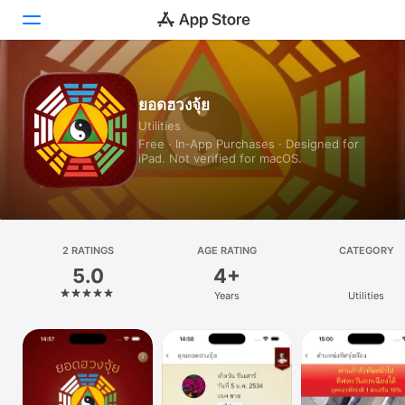
Today
ยอดฮวงจุ้ย
Utilities
Games
Free · In‑App Purchases · Designed for
iPad. Not verified for macOS.
Apps
Arcade
Search
2 RATINGS
AGE RATING
CATEGORY
5.0
4+
Platform
Years
Utilities
iPhone
iPad
Mac
Vision