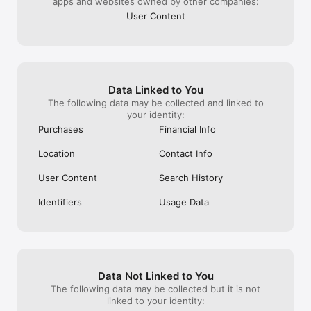
apps and websites owned by other companies:
気になるイベントに参加するだけで、

同じ趣味の人とリアルで集まることができます。

User Content
メッセージのやり取りを重ねなくても、

イベントに参加するだけで趣味友達と出会えるのが特徴です。

また、自分の趣味イベントを企画して、

イベントを主催することもできます。

Data Linked to You
The following data may be collected and linked to
your identity:
《趣味コミュニティとして広がる》

Purchases
Financial Info
イベントをきっかけに、

Location
Contact Info
同じ趣味の仲間とのコミュニティが広がります。

User Content
Search History
一度参加すると、

趣味友と何度も遊べる関係が生まれます。

Identifiers
Usage Data
《安心・安全》

安心して利用できるよう、

イベントのチェックやガイドライン整備、監視体制を整えていま
す。

Data Not Linked to You
The following data may be collected but it is not
問題があるイベントやユーザーは、

linked to your identity:
アプリ内から運営に報告できます。
