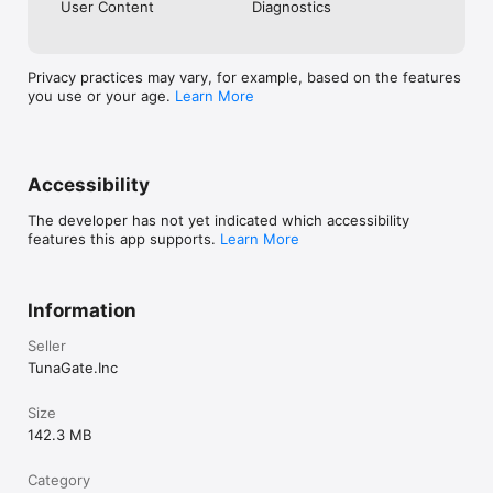
User Content
Diagnostics
《注意事項》

Privacy practices may vary, for example, based on the features
・ご利用の際は利用規約をご確認ください

you use or your age.
Learn More
・男女交際を目的としたアプリではありません

・ビジネスや宗教の勧誘は禁止しています

・不適切な行為が確認された場合、アカウント制限を行う場合があ
ります
Accessibility
The developer has not yet indicated which accessibility
features this app supports.
Learn More
Information
Seller
TunaGate.Inc
Size
142.3 MB
Category