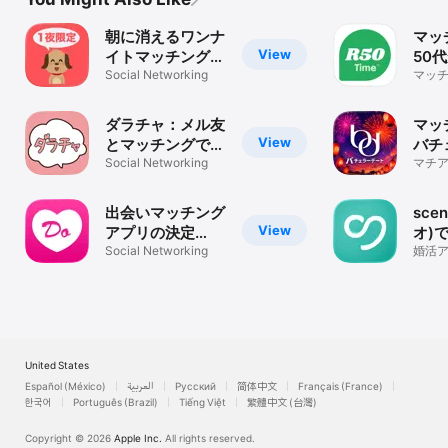
朝に消えるワンナ
マッ
View
イトマッチングチ
50
ャット - チャット
Social Networking
ナー
マッチ
代 6
わん！
R50
探し 
ダラチャ：メル友
マッ
View
とマッチングでき
バチ
る暇トークアプリ
Social Networking
ト-
マチア
の30
会い
リ・A
出会いマッチング
sce
View
アプリの決定
オ)
版！！どきゅーん
Social Networking
出会
婚活
/ チ
活
ッチ
United States
Español (México)
العربية
Русский
简体中文
Français (France)
한국어
Português (Brazil)
Tiếng Việt
繁體中文 (台灣)
Copyright © 2026
Apple Inc.
All rights reserved.