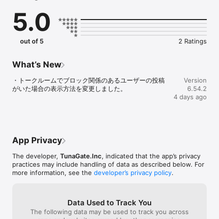
恋愛マッチングではなく、

5.0
趣味でつながる友達（趣味友）を見つけるアプリです。

社会人も学生も、誰でも気軽に参加できます。

あなたの「したいこと」で、趣味友達と会おう。

out of 5
2 Ratings
《こんな人におすすめ》

What’s New
・趣味の合う友達（趣味友）を見つけたい

・トークルームでブロック関係のあるユーザーの投稿
Version
・恋愛マッチングではなく、趣味の友達を作りたい

がいた場合の表示方法を変更しました。
6.54.2
・この週末に参加できるイベントを探したい

4 days ago
・社会人になって友達を作る機会が減った

・仕事終わりに飲み会やカフェ会に行きたい

・上京してきて遊べる友達が少ない

・休日をもっと楽しく過ごしたい

・一人では行きにくいカフェや映画に行きたい

App Privacy
The developer,
TunaGate.Inc
, indicated that the app’s privacy
《趣味イベントにすぐ参加できる》

practices may include handling of data as described below. For
more information, see the
developer’s privacy policy
.
つなげーとでは、

飲み会 / カフェ会 / 食べ歩き / ボードゲーム / フットサル / バスケ 
/ アウトドアなど、

Data Used to Track You
さまざまな趣味イベントが毎日開催されています。

The following data may be used to track you across