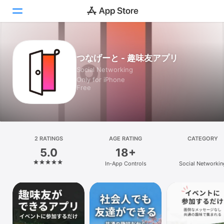
Today
つなげーと - 趣味友アプリ
Social Networking
Games
Only for iPhone
Free
Apps
Arcade
Search
2 RATINGS
AGE RATING
CATEGORY
5.0
18+
Platform
In-App Controls
Social Networkin
iPhone
iPad
Mac
Vision