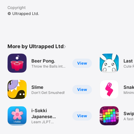
Copyright
© Ultrapped Ltd.
More by Ultrapped Ltd
Beer Pong.
Last
View
Throw the Balls into
Cute 
Cups!
Adven
Slime
Snak
View
Don't Get Smushed!
Minima
Puzzl
i-Sokki
Swip
View
Japanese
A fas
Vocabulary
Learn JLPT
3 puz
Flashcard