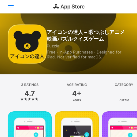
Today
アイコンの達人 – 暇つぶしアニメ
映画パズルクイズゲーム
Games
Puzzle
Free · In‑App Purchases · Designed for
Apps
iPad. Not verified for macOS.
Arcade
Search
3 RATINGS
AGE RATING
CATEGORY
4.7
4+
Platform
Years
Puzzle
iPhone
iPad
Mac
Vision