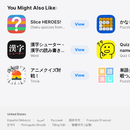
You Might Also Like
Slice HEROES!
かな
View
Otaku quizzes from
Puzzl
anime
漢字シューター -
Quiz
View
漢字の読み書き暇
nam
つぶしゲーム
Word
Quiz 
アニメクイズ対
単語
View
戦！
暇つ
Trivia
ゲー
Puzzl
United States
Español (México)
العربية
Русский
简体中文
Français (France)
한국어
Português (Brazil)
Tiếng Việt
繁體中文 (台灣)