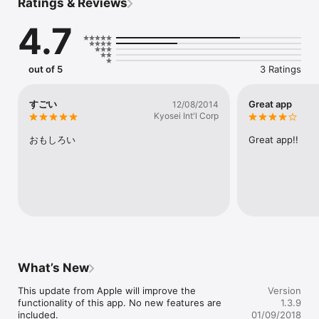
Ratings & Reviews
す。

5/5 - 友達とかと話したりして楽しいです

4.7
5/5 - 操作も簡単だし知ってる問題も多いから楽しい！

■ 主な特徴 

．美しいお馴染みのアイコンをゲス 

out of 5
3 Ratings
．多くの種類のアイコンを入れます（アニメ、映画、有名人など） 

．豊かなアイコンコレクション！ 

．定期的な問題の無料アップデート

すごい
Great app
12/08/2014
．Facebook, twitter にシェアできます！

Kyosei Int'l Corp
とても簡単なので、誰でも気軽に遊べますよ。
おもしろい
Great app!!
What’s New
This update from Apple will improve the 
Version
functionality of this app. No new features are 
1.3.9
included.

01/09/2018