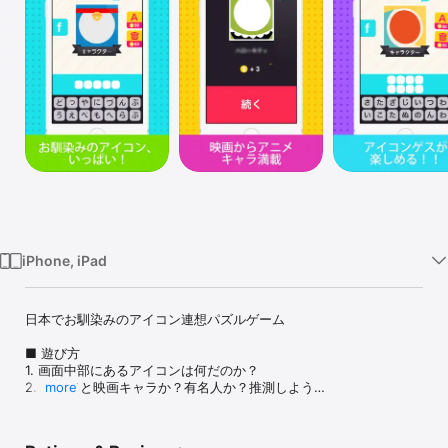
Watch
TV
iPhone, iPad
日本でお馴染みのアイコン連想パズルゲーム 

■ 遊び方

1. 画面中部にあるアイコンは何だのか？

2. アニメと映画キャラか？有名人か？推測しよう

more
■ プレイヤーレビュー

5/5 - こういうゲーム待ってました‼ どんどん問題増やして欲しいで