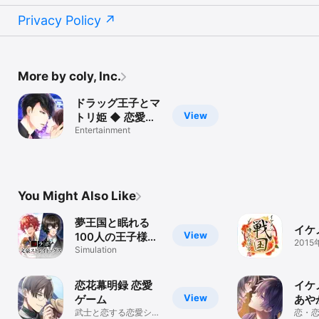
Privacy Policy
More by coly, Inc.
ドラッグ王子とマ
View
トリ姫 ◆ 恋愛ゲ
ーム
Entertainment
You Might Also Like
夢王国と眠れる
イケ
View
100人の王子様
201
女性向けパズル恋
Simulation
愛ゲーム
恋花幕明録 恋愛
イケ
View
ゲーム
あや
武士と恋する恋愛シュ
恋愛
恋・