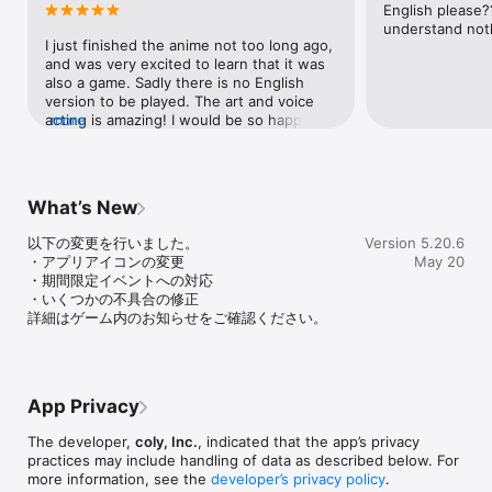
English please?
□■爽快パズル■□

understand not
スカウトしたヒーローたちとチームを組んで、爽快マッチ３パズル
I just finished the anime not too long ago, 
に挑戦！

and was very excited to learn that it was 
カレらと一緒にパズルを乗り越えてキズナが深まると、

also a game. Sadly there is no English 
特別な一面に触れられるフルボイスストーリーが解放されます。

version to be played. The art and voice 
acting is amazing! I would be so happy to 
more
□■こんな方におすすめ！■□

see this translated.
・男性声優が好き

・ハイクオリティなストーリーが好き

・ノベルゲームが好き

・パズルゲームが好き

What’s New
・恋愛ゲームが好き

・サスペンスが好き

以下の変更を行いました。

Version 5.20.6
・日々の癒しが欲しい

・アプリアイコンの変更

May 20
・期間限定イベントへの対応

□■豪華声優陣■□

・いくつかの不具合の修正

杉田智和 / 花江夏樹 / 前野智昭 / 梶裕貴 / 浪川大輔 / 鳥海浩輔

詳細はゲーム内のお知らせをご確認ください。
柿原徹也 / 山谷祥生 / 高塚智人 / 江口拓也

白井悠介 / 内田雄馬 / 山下誠一郎 / 八代拓

武内駿輔 / 西山宏太朗

増田俊樹 / 山下大輝 / 中島ヨシキ / 沢城千春 / 梅原裕一郎

下野紘 / 斉藤壮馬 / KENN / 細谷佳正 / 子安武人

App Privacy
鈴木崚汰 / 安元洋貴

The developer,
coly, Inc.
, indicated that the app’s privacy
□■公式情報■□

practices may include handling of data as described below. For
【公式サイト】 https://stand-myheroes.com/

more information, see the
developer’s privacy policy
.