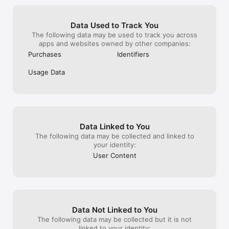
【公式Twitter】 @myhero_info

□■推奨環境■□

Data Used to Track You
【推奨端末】iPhone XS以降

The following data may be used to track you across
【推奨OS】iOS14.0以上

apps and websites owned by other companies:
※上記にはAppleA12以降搭載のiPad、iPad Pro、iPad Air、iPad 
Purchases
Identifiers
miniも含まれます。

※推奨環境以外での動作はサポート外とさせて頂きます。

Usage Data
※ご利用状況により、推奨環境であっても動作が不安定になる場合が
ございますのでご了承ください。
Data Linked to You
The following data may be collected and linked to
your identity:
User Content
Data Not Linked to You
The following data may be collected but it is not
linked to your identity: