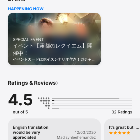
一筋縄ではいかないカレらのスカウト業務に奔走するアナタは、

HAPPENING NOW
やがて大きな謎に巻き込まれていくことに。

スカウトの意味、因縁の未解決事件……

アナタがたどり着く真実、そして正義とはーー

□■26人の個性豊かな現代のヒーローたち■□

マトリ・外交官・警察官・経営者・情報屋・デザイナー・小説家・
SPECIAL EVENT
俳優

イベント【霧都のレクイエム】開
名家の当主・ボディガード・闇医者・使用人・研究者・学生など

催中！
さまざまな生き方を貫くヒーローが登場。

魅力あふれる容貌や個性を持つカレらは、物語を通して多彩な表情
イベントカードはボイスシナリオ付き！ガチャに
を見せていきます。

「今大路峻(cv.浪川大輔）」「服部耀(cv.江口拓
カレらの色々な一面を捉えた美麗イラストや、

也）」「神楽亜貴(cv.山下誠一郎）」「桐嶋宏弥
(cv.中島ヨシキ）」「可愛ひかる(cv.下野紘）」
豪華声優陣によるフルボイスカードストーリーもお楽しみいただけ
「日向志音(cv.KENN）」が新登場！
ます。

Ratings & Reviews
□■社会派サスペンス&ドラマチック恋愛ストーリー■□

4.5
正義の意味を問うヒューマンドラマ×サスペンスのメインストーリ
ー、

カレらの内面を深く知り、キズナを結ぶドラマチック恋愛ストーリ
ー、

out of 5
32 Ratings
多種多様なシチュエーションや日々をカレらと共にするイベントス
トーリーなど、

ヒーローたちの魅力の詰まったバラエティ豊かな物語を続々配信し
English translation
It’s great but ....
would be very
ています。

12/03/2020
appreciated
Madisynleehernandez