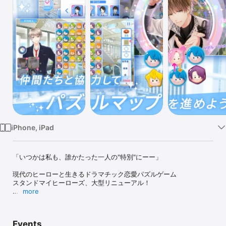
Watch
TV
iPhone, iPad
「いつかは私も、誰かたった一人の"特別"にーー」

現代のヒーローと生きるドラマチック恋愛パズルゲーム

スタンドマイヒーローズ、大型リニューアル！

more
多彩な人材を日本中から集めた独立捜査機関、通称「スタンド」。

仮メンバーとして配属されたアナタに、与えられた最初の任務……

それは「スタンド」メンバーのスカウトだった。

Events