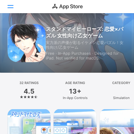
スタンドマイヒーローズ: 恋愛×パ
Today
ズル 女性向け乙女ゲーム
Games
実力派の声優が彩るイケメン恋愛パズル！女
性向け/乙女ゲーム
Free · In‑App Purchases · Designed for
Apps
iPad. Not verified for macOS.
Arcade
Search
32 RATINGS
AGE RATING
CATEGORY
4.5
13+
Platform
In-App Controls
Simulation
iPhone
iPad
Mac
Vision