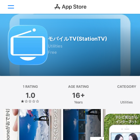
Today
モバイルTV(StationTV)
Games
Utilities
Free
Apps
Arcade
Search
1 RATING
AGE RATING
CATEGORY
1.0
16+
Platform
Years
Utilities
iPhone
iPad
Mac
Vision