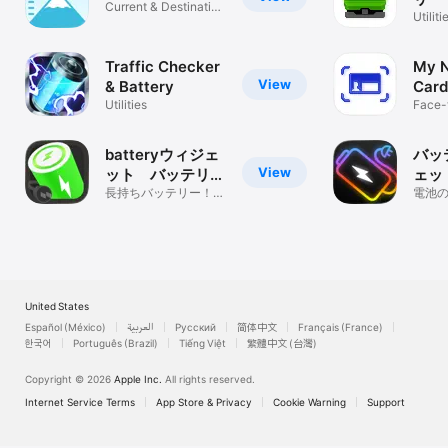
Current & Destination
Utiliti
Elev
Traffic Checker
My 
View
& Battery
Card
Utilities
Face-
verifi
batteryウィジェ
バッ
View
ット バッテリー
ェッ
残量をサクサク確
長持ちバッテリー！充
サク
電池
電を節約し、電池の劣
策に
認
化や寿命に。
United States
Español (México)
العربية
Русский
简体中文
Français (France)
한국어
Português (Brazil)
Tiếng Việt
繁體中文 (台灣)
Copyright © 2026
Apple Inc.
All rights reserved.
Internet Service Terms
App Store & Privacy
Cookie Warning
Support