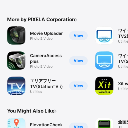
More by PIXELA Corporation
ワイ
Movie Uploader
View
TV2(
Photo & Video
Utiliti
CameraAccess
ワイ
View
plus
TV(S
Photo & Video
Utiliti
エリアフリー
Xit 
View
TV(StationTV i)
Utiliti
Utilities
You Might Also Like
全国
ElevationCheck
View
リ