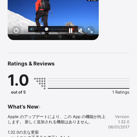
DT350-PL1は除く）

◎ 受信状態に合わせて、フルセグ／ワンセグを自動で切り換え

◎ フリック、タップでかんたん選局

◎ 画面を分割して、テレビを見ながらインターネット (ながら見モ
ード)

◎ 画面に対する映像の表示サイズを切り換え (ズーム切換)

※ 本アプリのみでは視聴できません。

※ 受信できる放送波は地上デジタル放送で、日本国内でのみ使用で
きます。

【対応機種】

Ratings & Reviews
PIX-DT350N…

iPad Pro (12.9-inch), iPad Pro (9.7-inch), iPad Air 2, iPad Air

1.0
iPad mini 4, iPad mini 3, iPad mini 2, iPad (4th generation)

iPhone 7 Plus, iPhone 7, iPhone 6s Plus, iPhone 6s, iPhone 6 
Plus, iPhone 6

iPhone SE, iPhone 5s, iPhone 5c, iPhone 5

out of 5
1 Ratings
iPod touch (6th generation)

What’s New
PIX-DT350-PL1…

iPad Air, iPad (4th generation), iPad mini 2

Apple のアップデートにより、この App の機能が向上
Version
iPhone 5s, iPhone 5c, iPhone 5

します。 新しく追加される機能はありません。

1.32.0
06/01/2017
PIX-DT355-PL1…

1.32.0の主な更新

iPad Air, iPad (4th generation), iPad mimi 2
