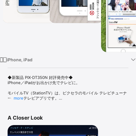
Watch
TV
iPhone, iPad
◆新製品 PIX-DT350N 好評発売中◆

iPhone／iPadがお出かけ先でテレビに。

モバイルTV（StationTV）は、ピクセラのモバイル テレビチューナ
ー専用のテレビアプリです。

more
別売の「PIX-DT350N」、「PIX-DT350-PL1」または「PIX-DT355-
PL1」を接続することで、テレビを楽しむことができます。

A Closer Look
【主な機能】

◎ フルセグならではの高精細な画像

◎ 「視聴ランキング」で話題の番組を見逃さない

◎ ワンタップで「すぐ録」、スマホに番組を残しておける（PIX-