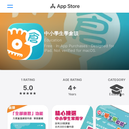
Today
中小學生學倉頡
Education
Games
Free · In‑App Purchases · Designed for
iPad. Not verified for macOS.
Apps
Arcade
Search
1 RATING
AGE RATING
CATEGORY
5.0
4+
Platform
Years
Education
iPhone
iPad
Mac
Vision