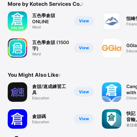
More by Kotech Services Co.
五色學倉頡
恒峰
View
ONLINE
Finan
Word
五色學倉頡 (1500
GGla
View
字)
Educa
Word
You Might Also Like
倉頡/速成練習工
Cang
View
具
with
Education
Chine
Typin
快記
倉頡碼
View
音輸入
Education
中英
倉頡
手！