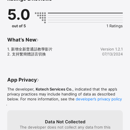
逐步引導學生學習速成輸入法，直至掌握倉頡輸入法。整套課程共計 
5.0
300 分鐘，涵蓋了 30 個多元化的練習，旨在全方位地提升學生的輸
入技巧。

專業導師影片教學

out of 5
1 Ratings
每個課堂均配備完整的投影片解說，結合豐富的圖文資料，並由專業
導師進行即時講解，確保學生可以在清晰的指導下，理解每一個學習
重點，從而更快速地掌握輸入法的精髓。

What’s New
採用五色學倉頡核心

1. 新增全新普通話教學影片

Version 1.2.1
本平台採用獨創的五色拆碼技術，將練習字的倉頡字形按類別劃分成
2. 支持繁簡體語言切換
07/13/2024
不同顏色，增強識別效果，幫助學生更快速地記憶各個字形特徵。所
有練習字均是為中小學生精心挑選，包括了他們日常學習和生活中最
常用到的中文字，使學習更貼近實際需要。
App Privacy
The developer,
Kotech Services Co.
, indicated that the app’s
privacy practices may include handling of data as described
below. For more information, see the
developer’s privacy policy
.
Data Not Collected
The developer does not collect any data from this