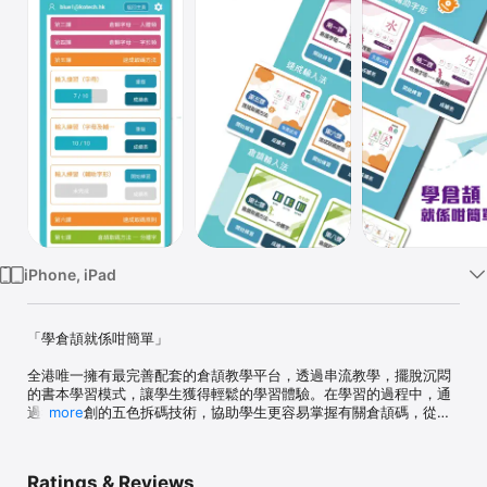
Watch
TV
iPhone, iPad
「學倉頡就係咁簡單」

全港唯一擁有最完善配套的倉頡教學平台，透過串流教學，擺脫沉悶
的書本學習模式，讓學生獲得輕鬆的學習體驗。在學習的過程中，通
過我們獨創的五色拆碼技術，協助學生更容易掌握有關倉頡碼，從而
more
提升學習效率。

設有 10 個課堂

Ratings & Reviews
課程由我們專業導師編製，從最初的認識倉頡字母及輔助字形開始，