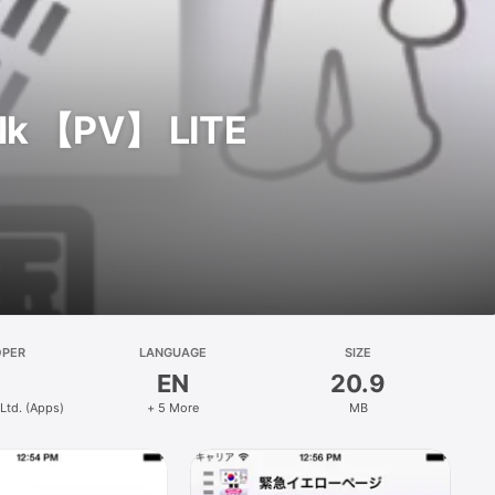
 【PV】 LITE
OPER
LANGUAGE
SIZE
EN
20.9
 Ltd. (Apps)
+ 5 More
MB