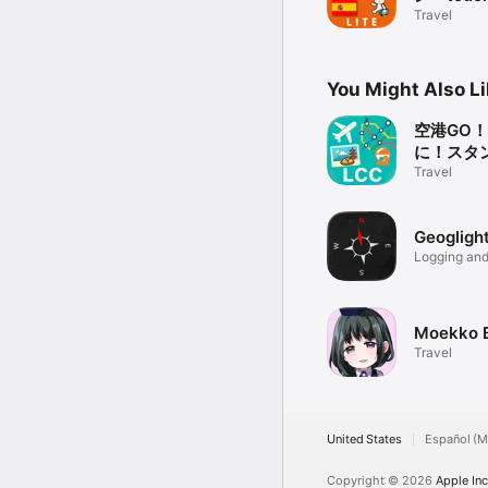
2.iTunes App Store
talk（LI
Travel
3.同じアプリを検索し、
・ご購入時と同じApple
「アプリFAQ」もご参照
You Might Also L
http://www.yubisashi.c
解決できない場合は、お
空港GO！
いるメールアドレスより
に！スタ
&ガチャ
Travel
Geogligh
Logging and
Moekko 
Travel
United States
Español (M
Copyright © 2026
Apple Inc