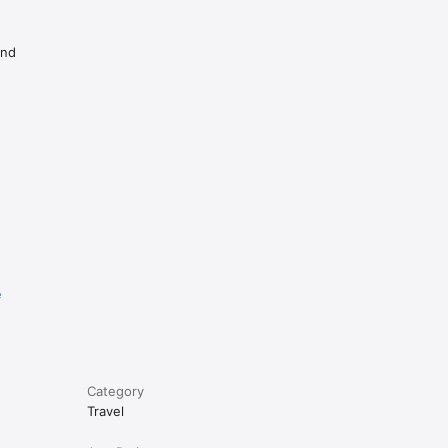
and
ぐに移動が
ードすれば
e
Category
Travel