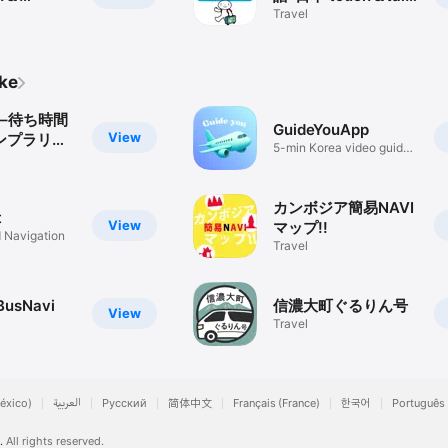
を起動します。 

TE版）
LITE
Travel
再ダウンロードします。 

 IDで再ダウンロードすれば再課金はされません。 

ください。

ike
om/free/app/faq/

手数ですが上記URLより「アプリFAQ」ページへアクセスし、ページ中ほど
–待ち時間
GuideYouApp
お問い合わせください。
View
ンプラリー
5-min Korea video guide
旅&クイズ
chat
カンボジア簡易NAVI
t
View
マップ!!
 Navigation
Travel
BusNavi
信濃大町ぐるりん号
View
Travel
éxico)
العربية
Русский
简体中文
Français (France)
한국어
Português 
.
All rights reserved.