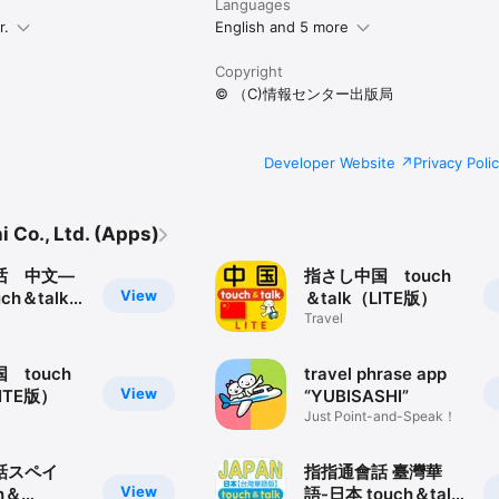
Languages
本語が通じる病院など、いざという時に役立つ緊急時の連絡先をまとめました
r.
English and 5 more
Copyright
cebook、Twitterなどに直接投稿することもできます。

© （C)情報センター出版局
ア、コンビニ、銀行、病院、警察、駅、レストラン、宿泊施設(ホテル)、遊
搭載。

Developer Website
Privacy Poli
できます。

 Co., Ltd. (Apps)
话 中文―
指さし中国 touch
View
ch＆talk
＆talk（LITE版）
った方へ/アプリが起動できなくなった方へ＞ 

Travel
る場合は、それらを全て終了してみてください。

下の手順をお試しください。

 touch
travel phrase app
Pod touch、iPad)本体の再起動

View
LITE版）
“YUBISASHI”
除」ボタンを長押しします。 

Just Point-and-Speak！
タンを右にスライドすると電源が切れます。 

ープ解除」ボタンを長押しすることで再起動します。 

話スペイ
指指通會話 臺灣華
ウンロード 

View
h＆
語-日本 touch＆talk
削除します。 
