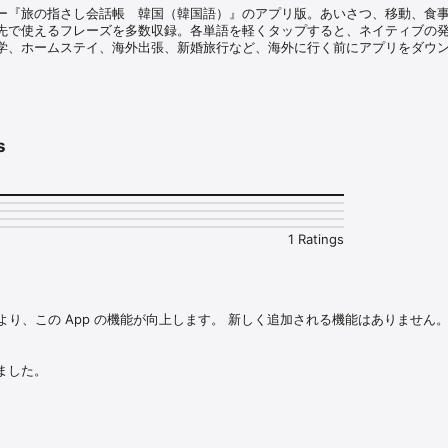
ー『旅の指さし会話帳　韓国（韓国語）』のアプリ版。あいさつ、移動、食
先で使えるフレーズを多数収録。各単語を軽くタップすると、ネイティブの
学、ホームステイ、海外出張、新婚旅行など、海外に行く前にアプリをダウ
話韓国touch&talk【personal version】」のお試し版（無料）となりま
会話帳」の特長＞ 

s
き！

とで、すぐに言葉を見つけることができ、旅先での会話も弾みます。

リスニング！

と、ネイティブの発音が再生されます。旅行だけではなく、語学学習にもご
1 Ratings
能！

、以下の機能が利用できます。

INEなどのSNSで、フレーズを共有できます

り一覧に登録できます。

により、この App の機能が向上します。 新しく追加される機能はありません。
リップボードにコピーできます。

に探せる！

した。

ら以下の機能が利用できます。

の不具合を修正しました。
等、カテゴリーがシーンごとに分かれており、タップすると、該当ページに