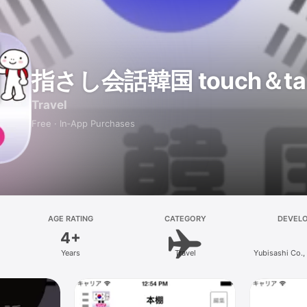
指さし会話韓国 touch＆talk
Travel
Free · In‑App Purchases
AGE RATING
CATEGORY
DEVEL
4+
Years
Travel
Yubisashi Co.,