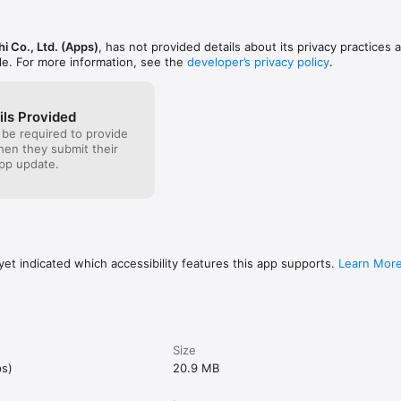
籍内のフレーズ検索ができます。

i Co., Ltd. (Apps)
, has not provided details about its privacy practices 
フレーズの一覧が表示されます。フレーズをタップすると、掲載ページへす
le. For more information, see the
developer’s privacy policy
.
り音声再生も可能です。

履歴が表示されます。

ils Provided


 be required to provide
ロードすれば、後はオフラインで利用できます。

when they submit their
pp update.
ディになる裏技！

クロールでページ移動が更にスピーディにおこなえます。

集やクイズをはじめとした電子書籍をお楽しみいただけます。一度ダウンロ
et indicated which accessibility features this app supports.
Learn Mor
す。

検索ができます。

Size
的にお届けします。

ps)
20.9 MB
への接続環境が必要です
