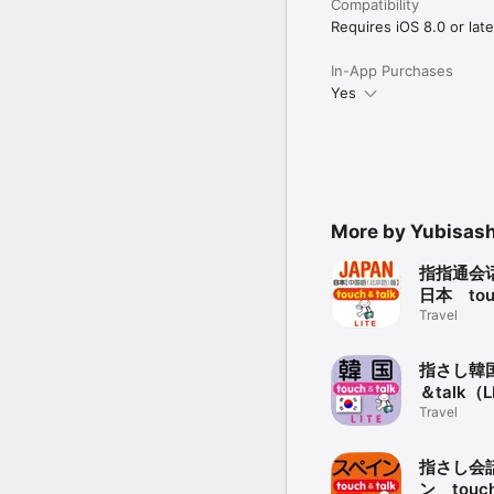
■緊急イエローページ

Compatibility
日本大使館、警察署、日
Requires iOS 8.0 or late
■カメラ機能

In-App Purchases
撮影はもちろんのこと、Fa
Yes
■MAP機能

スーパー、ドラッグスト
の検索ほか、道案内機能も
■メモ機能

旅の記録を日付入りで管理
More by Yubisashi
＜使用条件＞

対応OS：iOS7.1以上

指指通会
日本 tou
＜アプリの音声が出なくな
(LITE)
Travel
複数アプリが起動してい
改善されない場合は、以
指さし韓国
【1】iOS端末(iPhone、i
＆talk（
1.「スリープ/スリープ解
Travel
2.表示される電源オフボ
3.再び「スリープ/スリ
指さし会
【2】アプリの削除と再ダ
ン touc
1.本アプリをiOS端末から