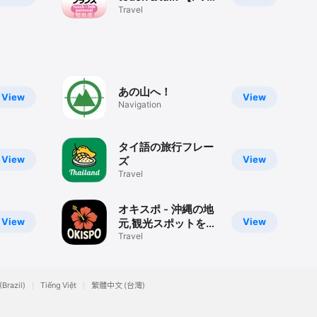
LITE
Travel
に記載されて
あの山へ！
View
View
Navigation
タイ語の旅行フレー
View
View
ズ
Travel
オキスポ - 沖縄の地
View
View
元,観光スポットを探
せるおでかけアプリ
Travel
(Brazil)
Tiếng Việt
繁體中文 (台灣)