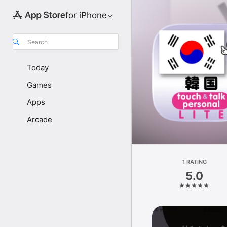
for iPhone
Search
Today
Games
Apps
Arcade
1 RATING
5.0