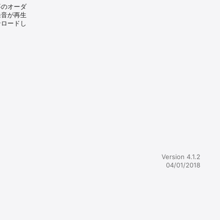
事のオーダ
発音が再生
ンロードし
す。

利用いただ


Version 4.1.2
04/01/2018
移動できま