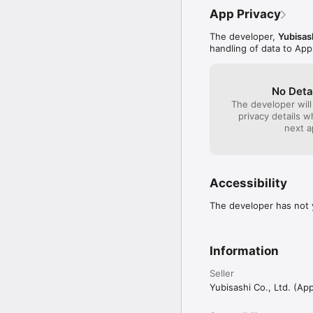
 ・音声検索

App Privacy
音声または文字入力で書
・お気に入り一覧

The developer,
Yubisash
　お気に入り登録をした
handling of data to App
できます。また、一覧よ
・使用履歴

　タップしたフレーズの
No Deta
■オフラインでも使える！
The developer will
通信環境下で一度ダウン
privacy details 
next a
■ページ移動が更にスピー
ページ番号を押すと、ス
＜その他の機能＞

Accessibility
■本棚

本アプリに関連した単語
The developer has not y
オフラインでも利用可能で
■音声検索機能

音声で書籍内のフレーズ
Information
■YUBISASHIチャンネル

Seller
旅情報や特集記事を定期
Yubisashi Co., Ltd. (Ap
※利用にはインターネット