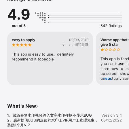
     主要功能介绍：

4.9
   【水印视频】：水印任意短视频，能够给原创的视频加上自己的商
标，水印，让传播更有价值，保护原创。任意视频都可水印。

   【水印图片】：批量水印图片、照片、身份证，能够自定义水印文
字。添加水印轻而易举，设置自定义水印透明、文字颜色、旋转、放
out of 5
542 Ratings
大、移动一键操作。特别适合微商，电商，淘宝，水印也轻松添加美
图文字，自动保存相册，一键分享。

   【水印相机】：快拍模式，拍照加水印，边拍边加水印，水印相机
easy to apply
Worse app that 
09/03/2019
样式多种多样，让照片更Fashion，自定义随心所欲。旅游，食客，
give 5 star
-/：：；固特异哦
微商水印轻而易举，非常适合喜欢自定义水印的用户添加水印。

   【水印模版】:可以保存自己的多层水印为模版，多层水印可以换位
This app is easy to use。definitely 
置层数，能够各自设置透明，文字可以编辑颜色、内容、背景等，可
This app is forc
recommend it topeople
以删除多层水印中的某一层。自动获取时间、地理位置等动态模版水
you can’t use it.
印。

learn how to use
up screen show 
   软件内有客服联系方式，有任何软件问题皆可联系我们。

can actually save
more
feedback. But t
that is not even
the 5 star feedb
pressure.
What’s New
1、紧急修复水印视频输入文字水印弹框不显示BUG

Version 3.4
2、感谢提供BUG的反馈的水印王VIP用户王查理先生，
06/12/2022
奖励1个月VIP