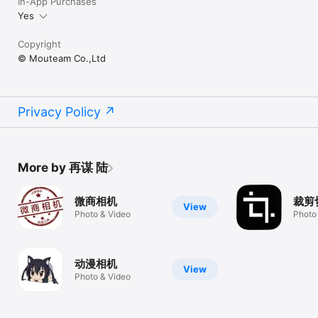
In-App Purchases
Yes
Copyright
© Mouteam Co.,Ltd
Privacy Policy
More by 再谋 陆
微商相机
裁剪
View
Photo & Video
Photo
动漫相机
View
Photo & Video