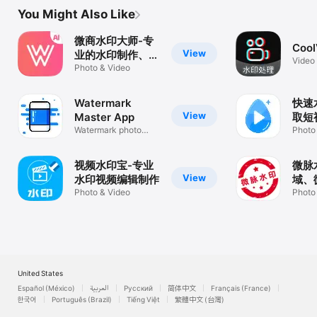
You Might Also Like
微商水印大师-专
Cool
View
业的水印制作、图
Video
片处理工具
Photo & Video
Watermark
快速
View
Master App
取短
Watermark photo
Photo
video
视频水印宝-专业
微脉
View
水印视频编辑制作
域、
Photo & Video
工具
Photo
United States
Español (México)
العربية
Русский
简体中文
Français (France)
한국어
Português (Brazil)
Tiếng Việt
繁體中文 (台灣)