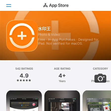
Today
水印王
Photo & Video
Games
Free · In‑App Purchases · Designed for
iPad. Not verified for macOS.
Apps
Arcade
Search
542 RATINGS
AGE RATING
CATEGORY
4.9
4+
Platform
Years
Photo & Video
iPhone
iPad
Mac
Vision