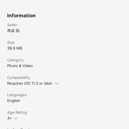
Information
Seller
再谋 陆
Size
38.9 MB
Category
Photo & Video
Compatibility
Requires iOS 11.3 or later.
Languages
English
Age Rating
4+