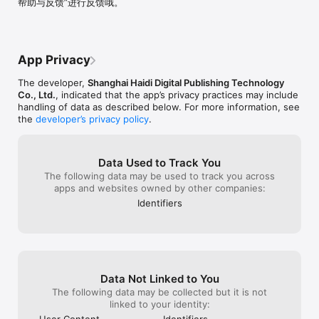
帮助与反馈”进行反馈哦。
【考频统计】

大数据抓取词汇考频与考试形式，把握出题趋势，直击考试要点。

【名著阅读】

收录数十本经典外国名著，同步支持文字和语音版、支持点击查词及
App Privacy
划线翻译，让您拥有更经典的英文原版书库、更便捷的英文名著阅读
体验。

The developer,
Shanghai Haidi Digital Publishing Technology
Co., Ltd.
, indicated that the app’s privacy practices may include
【视频微课】

handling of data as described below. For more information, see
特邀著名英语教师录制视频课程，精心打造四级写作课、词汇引爆营
the
developer’s privacy policy
.
等课程，助您更快、更好地记忆单词、理解语法、学会表达。

【趣味学习】

Data Used to Track You
每日“抖英”、每日辨析、每日一听、每日一练等学习专栏实时更新，
The following data may be used to track you across
更有阅读、听力、写作、语法等卡片化繁为简，每日十分钟，学习轻
apps and websites owned by other companies:
任务助您聚沙成塔。

Identifiers
*** 功能特色 ***

【单词使用频率视觉化】

单词释义太多，不知道应该使用哪一个？海词独家使用大数据抓取单
词最常用的释义，以饼图的形式展示并降序排列，助您精准使用每一
个单词。

Data Not Linked to You
【阶段专属词汇定制】

The following data may be collected but it is not
选择您目前的英语学习阶段，获取专属单词书，听说读写巩固单词记
linked to your identity:
忆。
