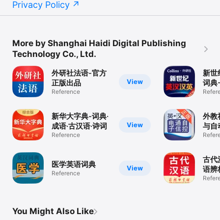
Privacy Policy
More by Shanghai Haidi Digital Publishing
Technology Co., Ltd.
外研社法语-官方
新世
View
正版出品
词典-
Reference
词典
Refer
新华大字典-词典·
外教
View
成语·古汉语·诗词
与自
Reference
语词
Refer
古代
医学英语词典
View
语辨
Reference
词/
Refer
You Might Also Like