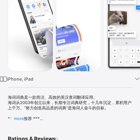
Watch
TV
iPhone, iPad
海词词典是一款简洁、高效的英汉查词翻译应用。

海词从2003年创立以来，长期专注词典研究，十几年沉淀，累积用户
上千万。“努力创造高品质的词典”是海词人奋斗的目标。

*** 名人推荐 ***

more
【《英汉大词典》主编复旦大学陆谷孙教授】

曾为海词题词：“深造为公，自然为至。”

Ratings & Reviews
【《牛津词典》（中国）主编于海江】
