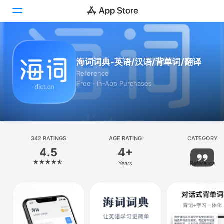
Today
海词词典-英语/汉语/背单词/翻译
Games
Reference
Free · In‑App Purchases
Apps
Arcade
Search
342 RATINGS
AGE RATING
CATEGORY
4.5
4+
Platform
Years
Reference
iPhone
iPad
Mac
Vision