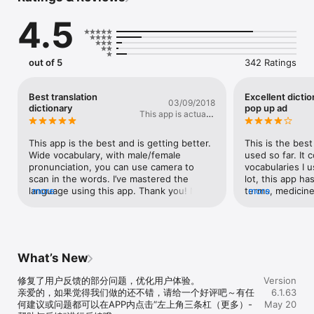
在海词9周年时贺词：“学海无涯，海词为舟。”

4.5
【《柯林斯词典》中国区总监陈文亮】

曾为海词题词：“网络词典，不单是查词解惑的工具，更应是学习表达
的贴身助手，我推荐海词！”

out of 5
342 Ratings
【《创业家》杂志社社长牛文文】

曾为海词题词：“学好单词，用海词词典。”

Best translation
Excellent dicti
03/09/2018
dictionary
pop up ad
This app is actually
*** 内容特色 ***

useful
【收词全面】

词典种类全、词汇量大：收录词汇涵盖小学到高中、四六级和考研、
This app is the best and is getting better. 
This is the best
雅思和托福、职场和商务等多种类型词汇书，满足您各阶段的英语学
Wide vocabulary, with male/female 
used so far. It 
习需求。

pronunciation, you can use camera to 
vocabularies I u
scan in the words. I’ve mastered the 
lot, this app h
【词汇精讲】

language using this app. Thank you! Now, 
more
terms, medicine
more
精心设计常考词组与短语、大量优质例句、词义辨析、近义词辨析与
will you please make one for Chinese-
compound names.
反义词、词源解说等栏目，帮助您进一步理解词汇及掌握词汇用法；
Japanese? I want one as user-friendly as 
simple and clea
额外为您提供单词的英英释义，助您掌握地道的英语使用方法。

your English-Chinese dictionary.
pronunciation is 
thing annoying i
【地道发音】

open this app, 
What’s New
单词、例句提供英式、美式两种发音，助您学会地道口语。

修复了用户反馈的部分问题，优化用户体验。

Version
【真题链接】

亲爱的，如果觉得我们做的还不错，请给一个好评吧～有任
6.1.63
提供最经典的历届真题案例，助您轻松通过相关考试。

何建议或问题都可以在APP内点击“左上角三条杠（更多）-
May 20