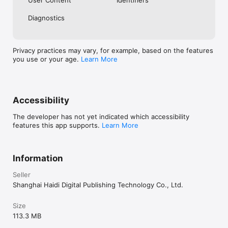
User Content
Identifiers
【自定义分类生词本】

Diagnostics
自定义生词本，您可标记单词熟练度，方便下次查找和使用，助您更
高效地记忆单词。

【学习记录云端存储】

Privacy practices may vary, for example, based on the features
采用云端同步技术，为您提供生词同步学习服务，切换设备也不用担
you use or your age.
Learn More
心丢失单词本，助您高效无缝学习。

【离线词典想查就查】

支持离线词典功能，随时随地，单词想查就查。

Accessibility
海词词典以种类全、词量大、讲解细为特色，集查单词、学单词、背
单词于一体，为您提供英语相关知识的查阅、学习和复习服务，带给
The developer has not yet indicated which accessibility
您全新的词典应用和语言学习体验。

features this app supports.
Learn More
选择正版应用，学习更有保障！（版权所有，盗版必究）

服务条款： https://hcapi.dict.cn/privacy-policy/tos.html

Information
隐私政策：https://hcapi.dict.cn/privacy-policy/policy.html
Seller
Shanghai Haidi Digital Publishing Technology Co., Ltd.
Size
113.3 MB