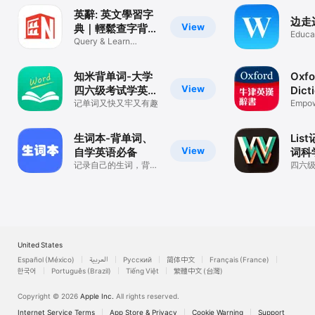
英辭: 英文學習字
边走
View
典｜輕鬆查字背單
Educa
字考級備考
Query & Learn
Vocabulary Fast.
知米背单词-大学
Oxfo
View
四六级考试学英语
Dict
记单词app
记单词又快又牢又有趣
Empow
learni
生词本-背单词、
Lis
View
自学英语必备
词科
记录自己的生词，背自
天学
四六
己的单词
汇刷单
背单词
United States
Español (México)
العربية
Русский
简体中文
Français (France)
한국어
Português (Brazil)
Tiếng Việt
繁體中文 (台灣)
Copyright © 2026
Apple Inc.
All rights reserved.
Internet Service Terms
App Store & Privacy
Cookie Warning
Support