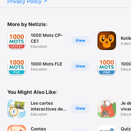
Privacy Policy
More by Netizis
1000 Mots CP-
Kotik
View
CE1
A dec
Education
game
1000 Mots FLE
1000
View
Education
Educa
You Might Also Like
Les cartes
Je d
View
interactives de
viva
géo
Education
Educa
Contes
Quiz