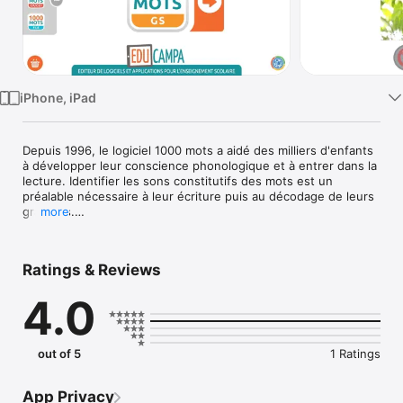
Watch
TV
iPhone, iPad
Depuis 1996, le logiciel 1000 mots a aidé des milliers d'enfants 
à développer leur conscience phonologique et à entrer dans la 
lecture. Identifier les sons constitutifs des mots est un 
préalable nécessaire à leur écriture puis au décodage de leurs 
graphies.

more
-----------

L'application prend pour support huit phonèmes vocaliques 
parmi les plus facilement identifiables à l'écoute (a, i, u, é, o, 
Ratings & Reviews
ou, on, in) ce qui la rend utilisable dès la moyenne section de 
maternelle.

4.0
En grande section, on complète par quelques consonnes, soit 
facilement perceptibles, soit qu'on retrouve souvent dans les 
mots (ch, v, m, l, r, t, p, s). Pour les enfants les plus à l'aise, la 
reconnaissance de la graphie principale de ces différents sons 
out of 5
1 Ratings
est abordée à l'issue de cette première étape au travers de 
jeux de décomposition et recomposition syllabique.

Une même tablette permet d'inscrire cinq utilisateurs.

App Privacy