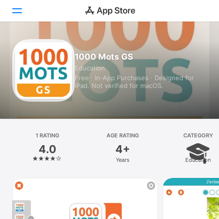
Today
1000 Mots GS
Education
Games
Free · In‑App Purchases · Designed for
iPad. Not verified for macOS.
Apps
Arcade
Search
1 RATING
AGE RATING
CATEGORY
4.0
4+
Platform
Years
Education
iPhone
iPad
Mac
Vision