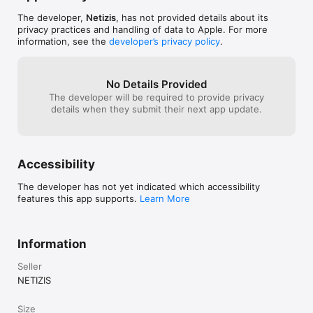
La version 1000 mots Pro, reprend le contenu de cette 
application ainsi que des versions CP-CE1 et FLE (Français 
The developer,
Netizis
, has not provided details about its
Langue étrangère ou remédiation).

privacy practices and handling of data to Apple. For more
information, see the
developer’s privacy policy
.
La version gratuite propose 14 exercices. L'achat intégré 
donne accès à plus de 230 exercices pour 1,99 €.

No Details Provided
La documentation complète est disponible sur 
The developer will be required to provide privacy
www.educampa.fr
details when they submit their next app update.
Accessibility
The developer has not yet indicated which accessibility
features this app supports.
Learn More
Information
Seller
NETIZIS
Size