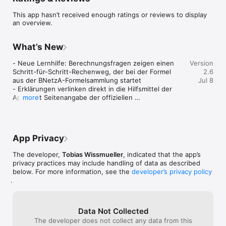
Auflage, März 2024)

• Fragen für alle drei Lizenzklassen: N, E und A

This app hasn’t received enough ratings or reviews to display
• Kategorien: Technik, Betriebliche Kenntnisse und 
an overview.
Vorschriften

EFFEKTIVES LERNEN

What’s New
• Verständliche Erklärung zu jeder Frage — warum die 
Antwort richtig ist

- Neue Lernhilfe: Berechnungsfragen zeigen einen 
Version
• Wahl zwischen zwei Lernmodi: Einfach oder Leitner-System 
Schritt-für-Schritt-Rechenweg, der bei der Formel 
2.6
(Karteikasten)

aus der BNetzA-Formelsammlung startet

Jul 8
• Einfach: Richtig beantwortet = erledigt, falsch = nochmal

- Erklärungen verlinken direkt in die Hilfsmittel der 
• Leitner-System: 5-stufige Wiederholung für langfristiges 
App - mit Seitenangabe der offiziellen 
more
Lernen

Formelsammlung, so wie sie in der Prüfung vorliegt

• Detaillierter Lernfortschritt pro Kategorie und Themenbereich

- Alle Erklärungen überarbeitet: keine irreführenden 
• Gezieltes Üben von Problemfragen

Verweise auf "Antwort A" mehr, Bildfragen gegen die 
tatsächlichen Schaltbilder geprüft

HILFSMITTEL

App Privacy
- Formeldarstellung verbessert: fehlende Symbole 
• Wichtige Formeln und Berechnungen auf einen Blick

(mΩ, kΩ) und Tiefstellungen in Fragen und 
• Relevante Vorschriften und Regelungen

The developer,
Tobias Wissmueller
, indicated that the app’s
Erklärungen

• Technische Diagramme und Schaubilder

privacy practices may include handling of data as described
- "Neue Prüfung" startet jetzt wieder denselben 
below. For more information, see the
developer’s privacy policy
Prüfungstyp statt der Gesamtprüfung

.
REALISTISCHE PRÜFUNGSSIMULATION

- Fragen-Punkteleiste in der Prüfung scrollt 
• Simuliere echte Prüfungsbedingungen mit Zeitlimit

automatisch zur aktuellen Frage

• Sofortige Auswertung nach der Probeprüfung

- Prüfungs-Timer lief nach erneutem Start doppelt so 
• Überprüfe deine Bereitschaft für den Prüfungstermin

schnell - behoben

Data Not Collected
- "Heute gelernt"-Zähler wird beim Öffnen der App 
The developer does not collect any data from this
MODERNES DESIGN
