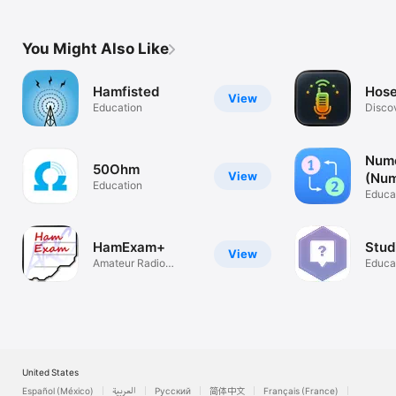
You Might Also Like
Hamfisted
Hose
View
Education
Disco
talkg
Nume
50Ohm
View
(Num
Education
Syst
Educa
HamExam+
Stud
View
Amateur Radio
Educa
Practice Exams
United States
Español (México)
العربية
Русский
简体中文
Français (France)