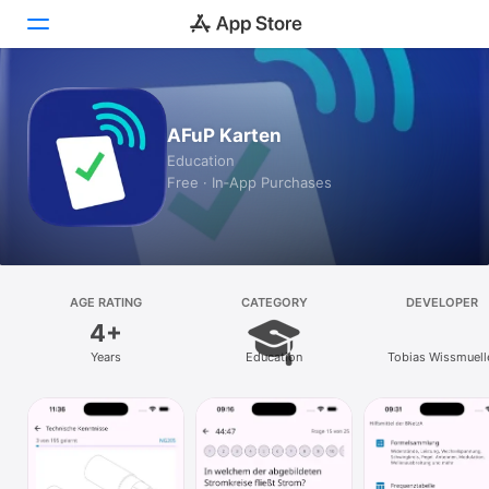
Today
AFuP Karten
Games
Education
Free · In‑App Purchases
Apps
Arcade
Search
AGE RATING
CATEGORY
DEVELOPER
4+
Platform
Years
Education
Tobias Wissmuell
iPhone
iPad
Mac
Vision