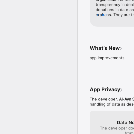
transparency in deal
donations in date an
orphans. They are tr
more
spend that money and
donate and follow up
in United Nation Org
huge numbers of orp
creation of this gre
What’s New
app improvements
App Privacy
The developer,
Al-Ayn 
handling of data as de
Data No
The developer doe
from