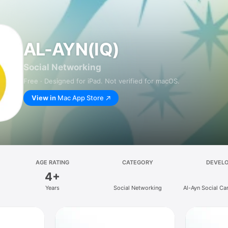
AL-AYN(IQ)
Social Networking
Free · Designed for iPad. Not verified for macOS.
View in
Mac App Store
AGE RATING
CATEGORY
DEVEL
4+
Years
Social Networking
Al-Ayn Social Ca