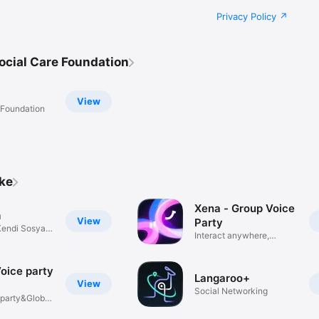
Privacy Policy
ocial Care Foundation
View
 Foundation
ike
Xena - Group Voice
m
View
Party
Kendi Sosyal
Interact anywhere,
anytime
oice party
Langaroo+
View
Social Networking
 party&Global