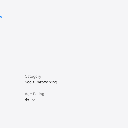
re
e
Category
Social Networking
Age Rating
4+