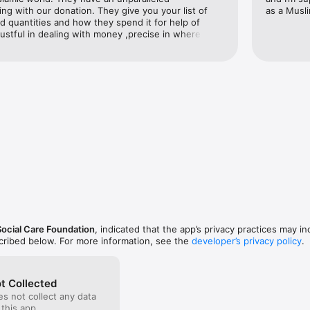
ing with our donation. They give you your list of 
as a Musli
d quantities and how they spend it for help of 
ustful in dealing with money ,precise in where they 
 organized in a way that make it too easy to 
 your donation. They even have a consultation role 
anization for their experience in dealing with such 
hans. Thanks for everyone how take part in 
at merciful world. Heider A consultant surgeon
Social Care Foundation
, indicated that the app’s privacy practices may in
scribed below. For more information, see the
developer’s privacy policy
.
t Collected
s not collect any data
 this app.