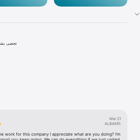
تحضى ب ( 
يتيح هذا ال 
كشف الأموا 
 
Mar 21
ALBAKRI.
me work for this company I appreciate what are you doing? I’m 
pport you keep going. We can do everything if we just united 