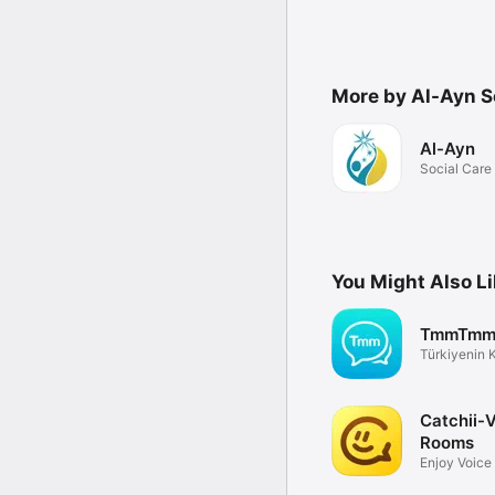
More by Al-Ayn S
Al-Ayn
Social Care
You Might Also L
TmmTm
Türkiyenin 
Medya
Catchii-V
Rooms
Enjoy Voice
group