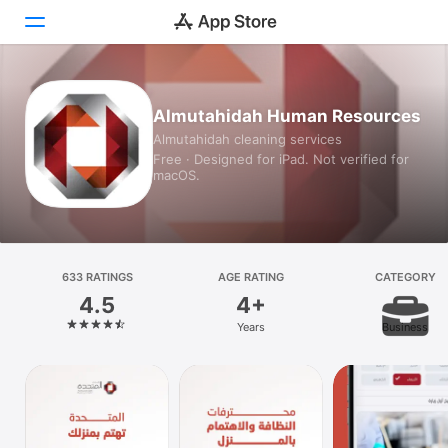
Today
Almutahidah Human Resources
Almutahidah cleaning services
Games
Free · Designed for iPad. Not verified for
macOS.
Apps
Arcade
Search
633 RATINGS
AGE RATING
CATEGORY
4.5
4+
Platform
Years
Business
iPhone
iPad
Mac
Vision