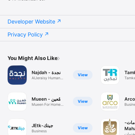
Developer Website
Privacy Policy
You Might Also Like
نجدة - Najdah
Tamk
View
AlJeraisy Human
Tamke
Resources Comp
Servi
Mueen - مُعين
View
Mueen For Home
Busin
Services
دمات
JEtk-جيتك
View
Mah
Business
Serv
لخدمات