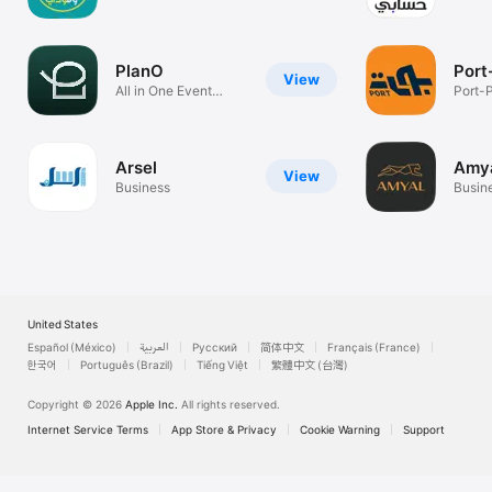
Wallet
PlanO
Port
View
All in One Event
Port-
Planning App
Arsel
View
Business
Busin
United States
Français (France)
简体中文
Русский
العربية
Español (México)
한국어
Português (Brazil)
Tiếng Việt
繁體中文 (台灣)
Copyright © 2026
Apple Inc.
All rights reserved.
Internet Service Terms
App Store & Privacy
Cookie Warning
Support