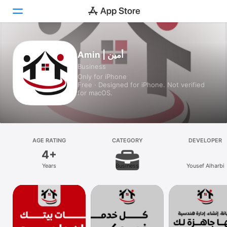
Today
Amin | أمين
Business
Games
Only for iPhone
Free · Designed for iPhone. Not verified
Apps
for macOS.
Arcade
Search
AGE RATING
CATEGORY
DEVELOPER
4+
Platform
Years
Business
Yousef Alharbi
iPhone
iPad
Mac
Vision