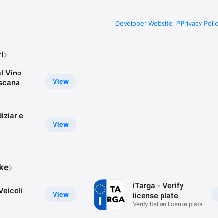
Developer Website
Privacy Poli
l
l Vino
View
scana
iziarie
View
ike
iTarga - Verify
Veicoli
View
license plate
Verify Italian license plate