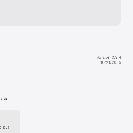
rche 
oblema” 
Version 3.3.4
10/21/2025
ta as
d but
: