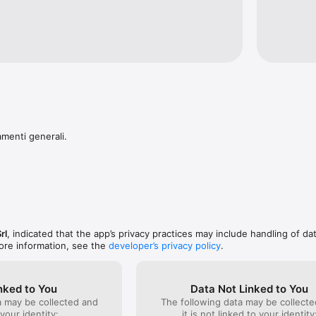
iera con i nuovi annunci pubblicati che soddisfano i criteri delle tue rice
udiziario telefonicamente o tramite e-mail.

ne o richiesta di supporto, contattaci tramite la funzione “Segnala un pr
ramenti generali.
rl
, indicated that the app’s privacy practices may include handling of da
ore information, see the
developer’s privacy policy
.
nked to You
Data Not Linked to You
a may be collected and
The following data may be collecte
 your identity:
it is not linked to your identity