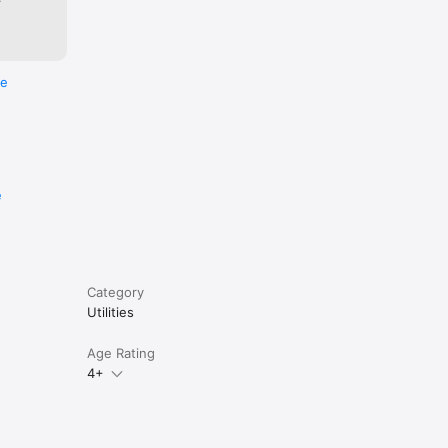
re
e
Category
Utilities
Age Rating
4+