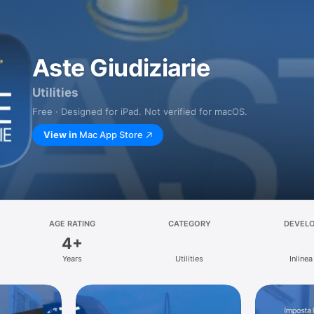
Aste Giudiziarie
Utilities
Free · Designed for iPad. Not verified for macOS.
View in
Mac App Store
AGE RATING
CATEGORY
DEVEL
4+
Years
Utilities
Inlinea