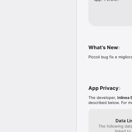
• Ricevi una mail giornal
preferite;

• Contatta il custode gi
Per qualsiasi segnalazio
What’s New
Piccoli bug fix e miglio
App Privacy
The developer,
Inlinea S
described below. For m
Data Li
The following dat
linked to