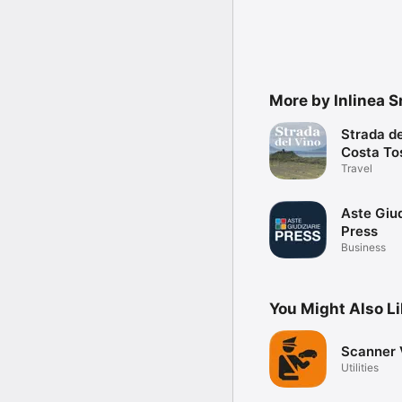
More by Inlinea Sr
Strada de
Costa To
Travel
Aste Giud
Press
Business
You Might Also L
Scanner 
Utilities