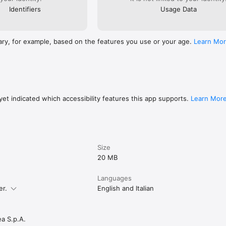
Identifiers
Usage Data
ary, for example, based on the features you use or your age.
Learn Mo
et indicated which accessibility features this app supports.
Learn Mor
Size
20 MB
Languages
er.
English and Italian
ea S.p.A.