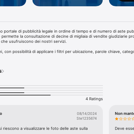
imo portale di pubblicità legale in ordine di tempo e di numero di aste pubb
permette la consultazione di decine di migliaia di vendite giudiziarie p
ni che usufruiscono dei nostri servizi.

, con possibilità di applicare i filtri per ubicazione, parole chiave, catego
eni filtrando anche per una o più tipologie di bene, tribunale, ruolo della
essionista, tipo e modalità di vendita, data dell’asta, contenuti multimedi
s
vati per data di pubblicazione, data di vendita, prezzo base o ruolo della 
 scheda dettagliata della vendita e le modalità di partecipazione all’asta;

vidi i documenti ufficiali di vendita;

le planimetrie dei lotti in vendita, visualizza i Virtual Tour 360° ed i video 
4 Ratings
li;

il luogo dove si trova l’immobile in vendita ed attiva il sistema di naviga
sizione sino all’indirizzo di tuo interesse;

po
Non mant
08/14/2024
a tua area riservata le aste di tuo interesse e le tue ricerche preferite pe
Ste1235674
ogni volta che vengono pubblicati nuovi esiti e nuovi esperimenti di vend
riescono a visualizzare le foto delle aste sulla 
Deve esser
iti;
