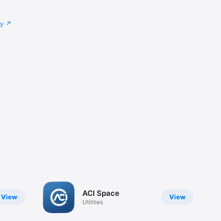
cy
ACI Space
View
View
Utilities