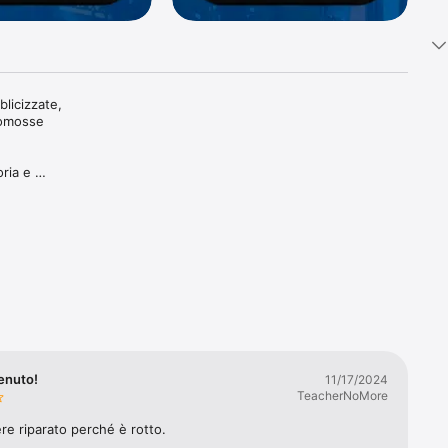
licizzate, 
romosse 
ria e 
 
ali ed 
in alta 
zione per 
enuto!
11/17/2024
r 
TeacherNoMore
ita 
e riparato perché è rotto.