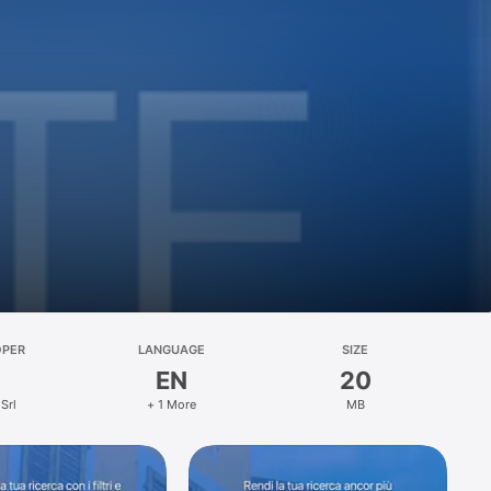
OPER
LANGUAGE
SIZE
EN
20
 Srl
+ 1 More
MB