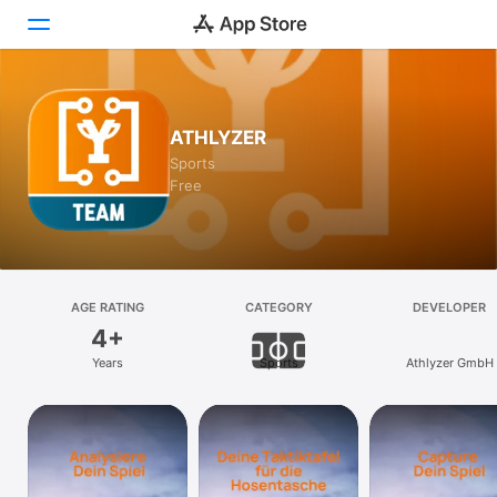
Today
ATHLYZER
Games
Sports
Free
Apps
Arcade
Search
AGE RATING
CATEGORY
DEVELOPER
4+
Platform
Years
Sports
Athlyzer GmbH
iPhone
iPad
Mac
Vision