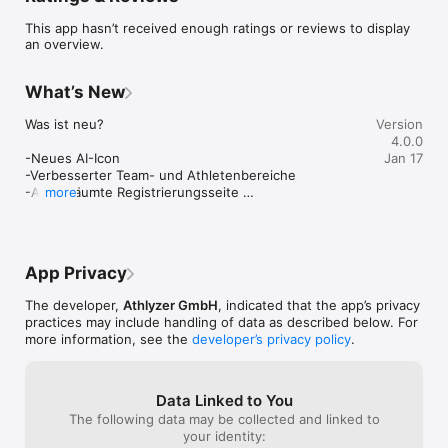
This app hasn’t received enough ratings or reviews to display
an overview.
What’s New
Was ist neu?

Version
4.0.0
-Neues AI-Icon

Jan 17
-Verbesserter Team- und Athletenbereiche

-Aufgeräumte Registrierungsseite 

more
-Einheitliche Bezeichnungen rund um Teams in der 
App

Verbesserungen & Bugfixes

App Privacy
-Szenen lassen sich jetzt schneller löschen – ohne 
The developer,
Athlyzer GmbH
, indicated that the app’s privacy
doppelte Bestätigung

practices may include handling of data as described below. For
-Szenen können auch bei vielen Playlists problemlos 
more information, see the
developer’s privacy policy
.
zu Playlists hinzugefügt werden

-Die Tag-Auswahl bleibt übersichtlich, auch wenn 
viele Tags vorhanden sind

-Mehrere kleinere Design- und Textverbesserungen 
Data Linked to You
für ein insgesamt flüssigeres Nutzungserlebnis
The following data may be collected and linked to
your identity: