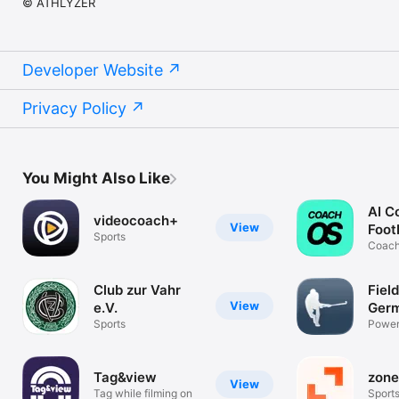
© ATHLYZER
Developer Website
Privacy Policy
You Might Also Like
AI C
videocoach+
View
Foot
Sports
Coac
Club zur Vahr
Fiel
View
e.V.
Ger
Sports
Power
hocke
Tag&view
zone
View
Tag while filming on
Sport