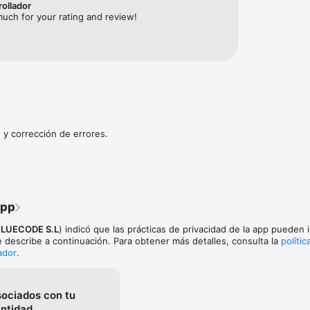
rollador
es gratuitas  

uch for your rating and review!
  

rado SSL  

t  

renta de autos  

7 vía chat  

 auto para la ciudad, un SUV, un auto familiar o renta de autos en el ae
rar el vehículo perfecto al mejor precio.

 y corrección de errores.
y renta tu auto en segundos.
app
LUECODE S.L
) indicó que las prácticas de privacidad de la app pueden in
 describe a continuación. Para obtener más detalles, consulta la
polític
ador
.
sociados con tu
entidad