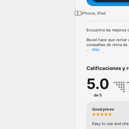
iPhone, iPad
Encuentra las mejores o
Bluvel hace que rentar 
compañías de renta de a
Más
Busca autos en renta e
para tu próximo viaje.

Calificaciones y 
CÓMO FUNCIONA

5.0
1. Elige el lugar de reco
2. Compara autos y prec
3. Reserva tu auto en m
de 5
Cuando llegues al lugar
vehículo fácilmente.

Good prices
POR QUÉ ELEGIR BLUVE
• Compara precios de m
Easy to use and chea
• Disponible en más de 