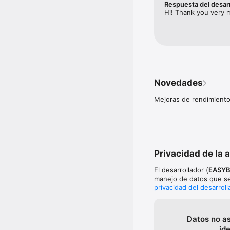
Respuesta del desar
• Cambios o cancelacion
Hi! Thank you very m
• Seguro básico incluido
• Pagos seguros con cif
• eBooking y Apple Walle
• Precio garantizado  

• Ofertas exclusivas de 
• Atención al cliente 24/
Ya sea que necesites un
Novedades
Bluvel te ayuda a encont
Mejoras de rendimiento
Descarga Bluvel ahora 
Privacidad de la 
El desarrollador (
EASYB
manejo de datos que se
privacidad del desarroll
Datos no a
id