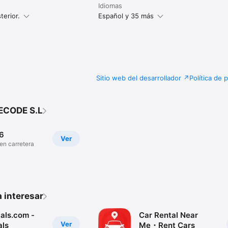
Idiomas
terior.
Español y 35 más
Sitio web del desarrollador
Política de 
ECODE S.L
16
Ver
en carretera
 interesar
als.com -
Car Rental Near
Ver
als
Me・Rent Cars