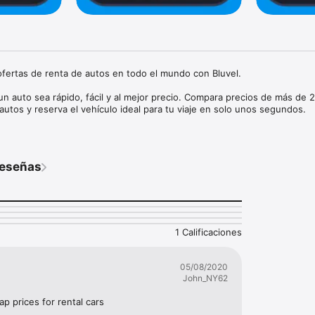
fertas de renta de autos en todo el mundo con Bluvel.

un auto sea rápido, fácil y al mejor precio. Compara precios de más de 2
utos y reserva el vehículo ideal para tu viaje en solo unos segundos.

n más de 50,000 destinos alrededor del mundo y encuentra las mejores 
reseñas
gida

ios

inutos

1 Calificaciones
 de recogida, abre Bluvel y muestra tu reserva electrónica para recoger 
05/08/2020
L

John_NY62
ás de 2,000 empresas de renta de autos  

p prices for rental cars
50,000 destinos  
