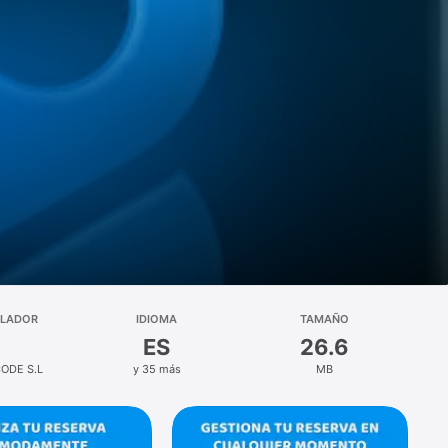
LLADOR
IDIOMA
TAMAÑO
ES
26.6
ODE S.L
y 35 más
MB