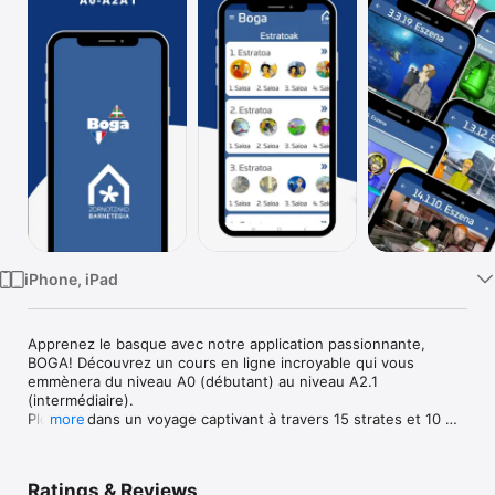
Watch
TV
iPhone, iPad
Apprenez le basque avec notre application passionnante, 
BOGA! Découvrez un cours en ligne incroyable qui vous 
emmènera du niveau A0 (débutant) au niveau A2.1 
(intermédiaire).

Plongez dans un voyage captivant à travers 15 strates et 10 
more
sessions qui vous transporteront dans le temps et l'espace, 
du Pays Basque aux Amériques et même sur des planètes 
lointaines.

Ratings & Reviews