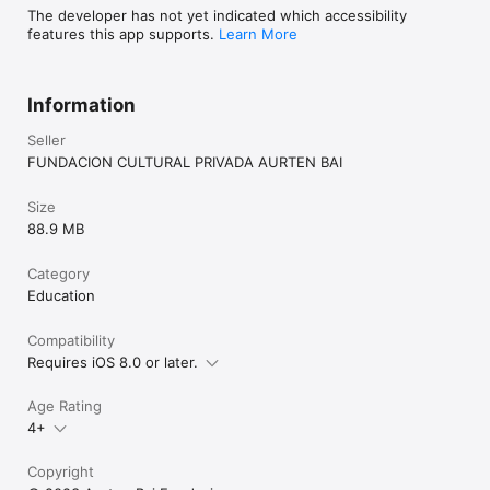
auditive. 

The developer has not yet indicated which accessibility
• 3 500 exercices pour pratiquer et consolider vos 
features this app supports.
Learn More
compétences. 

• 700 explications grammaticales pour dissiper vos doutes.

Information
N'oubliez pas que les résultats sont enregistrés sur votre 
appareil mobile, mais les contenus sont dans le cloud. Par 
Seller
conséquent, une connexion Internet est requise pour utiliser 
FUNDACION CULTURAL PRIVADA AURTEN BAI
Size
88.9 MB
Category
Education
Compatibility
Requires iOS 8.0 or later.
Age Rating
4+
Copyright