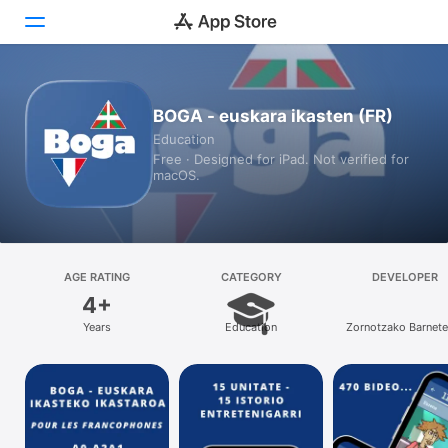
Today
BOGA - euskara ikasten (FR)
Education
Games
Free · Designed for iPad. Not verified for
macOS.
Apps
Arcade
Search
AGE RATING
CATEGORY
DEVELOPER
4+
Platform
Years
Education
Zornotzako Barnete
iPhone
iPad
Mac
Vision