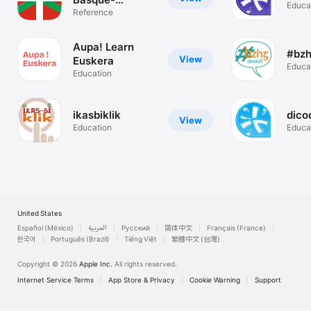
Educa
Français
Reference
Aupa! Learn
#bzh
View
Euskera
Educa
Education
ikasbiklik
dico
View
Education
Educa
United States
Español (México)
العربية
Русский
简体中文
Français (France)
한국어
Português (Brazil)
Tiếng Việt
繁體中文 (台灣)
Copyright © 2026
Apple Inc.
All rights reserved.
Internet Service Terms
App Store & Privacy
Cookie Warning
Support