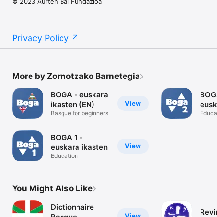
© 2023 Aurten Bai Fundazioa
Privacy Policy
More by Zornotzako Barnetegia
BOGA - euskara
BOG
View
ikasten (EN)
eusk
Basque for beginners
Educa
BOGA 1 -
View
euskara ikasten
Education
You Might Also Like
Dictionnaire
Revi
View
Basque-