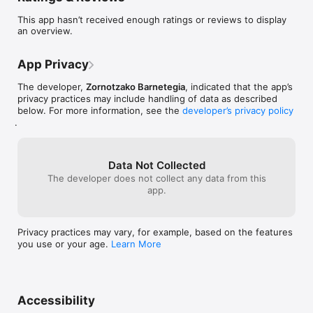
This app hasn’t received enough ratings or reviews to display
BOGA vous offre une expérience interactive avec des vidéos 
an overview.
animées, des textes, des explications grammaticales, du 
vocabulaire et une grande variété de tâches pour apprendre le 
basque de manière facile et amusante.

App Privacy
The developer,
Zornotzako Barnetegia
, indicated that the app’s
Le meilleur de tout, c'est que vous n'avez pas besoin de vous 
privacy practices may include handling of data as described
inscrire ni de fournir vos informations personnelles. Et c'est 
below. For more information, see the
developer’s privacy policy
totalement gratuit! Vos progrès seront sauvegardés 
.
uniquement sur votre appareil mobile, et vous avez un 
contrôle total sur les contenus à tout moment.

Data Not Collected
Caractéristiques remarquables de BOGA : 

The developer does not collect any data from this
• Gratuit : Apprenez le basque sans aucun frais! 

app.
• Divertissant : Plongez dans des histoires captivantes et des 
activités passionnantes. 

• Créé par des experts : Nos meilleurs professeurs ont conçu 
Privacy practices may vary, for example, based on the features
le cours avec une grande attention aux détails.

you use or your age.
Learn More
Contenu du cours : 

• 470 vidéos courtes racontant 15 histoires uniques. 

• Des images originales créées exclusivement pour BOGA par 
des artistes talentueux. 

Accessibility
• 10 000 fichiers audio pour améliorer votre compréhension 