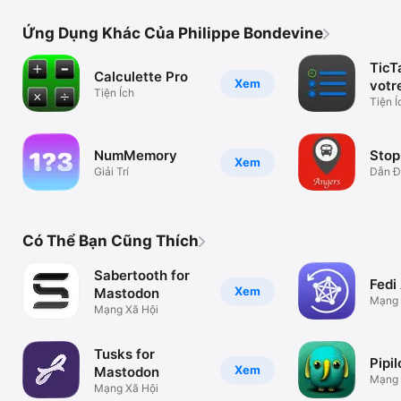
Ứng Dụng Khác Của Philippe Bondevine
TicT
Calculette Pro
Xem
votr
Tiện Ích
Tiện Í
NumMemory
Stop
Xem
Giải Trí
Dẫn Đ
Có Thể Bạn Cũng Thích
Sabertooth for
Fedi
Xem
Mastodon
Mạng 
Mạng Xã Hội
Tusks for
Pipil
Xem
Mastodon
Mạng 
Mạng Xã Hội