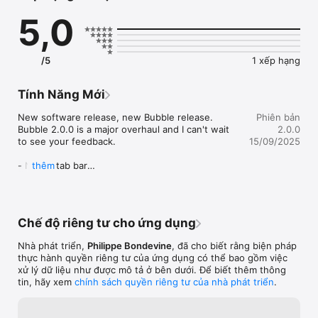
Federated

5,0
- Trending hashtags

- A rich post composer with polls, emojis, and attachments

- Suggestions

- Grouped Notifications

/5
1 xếp hạng
- A restricted user list

Bubble+ also allows you to get a handful of useful features 
Tính Năng Mới
such as attachment saving, more accounts...

New software release, new Bubble release. 
Phiên bản
And there is so much more to see!

Bubble 2.0.0 is a major overhaul and I can't wait 
2.0.0
to see your feedback.

15/09/2025
============================================
========

- Native tab bar

thêm
- New branding

Bubble+ Terms of Service: https://d.lumaa.fr/tosplus

- Apple Intelligence when writing posts

Bubble is not affiliated with Mastodon gGmbH.
- Less bugs

- More love
Chế độ riêng tư cho ứng dụng
Nhà phát triển,
Philippe Bondevine
, đã cho biết rằng biện pháp
thực hành quyền riêng tư của ứng dụng có thể bao gồm việc
xử lý dữ liệu như được mô tả ở bên dưới. Để biết thêm thông
tin, hãy xem
chính sách quyền riêng tư của nhà phát triển
.