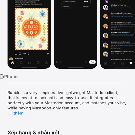
Watch
TV
iPhone
Bubble is a very simple native lightweight Mastodon client, 
that is meant to look soft and easy-to-use. It integrates 
perfectly with your Mastodon account, and matches your vibe, 
while having Mastodon-only features.

thêm
Bubble also includes a ton of features you know and love:

- A powerful content filter

- Report user content

Xếp hạng & nhận xét
- All of your favorite timelines: Home, Trending, Local, and 