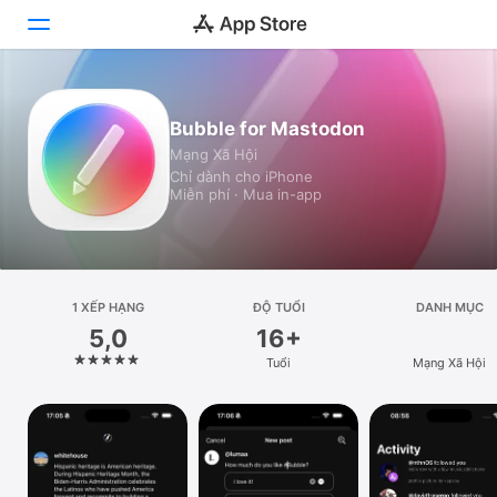
Hôm nay
Bubble for Mastodon
Mạng Xã Hội
Trò chơi
Chỉ dành cho iPhone
Miễn phí · Mua in-app
Ứng dụng
Arcade
Tìm kiếm
1 XẾP HẠNG
ĐỘ TUỔI
DANH MỤC
5,0
16+
Nền tảng
Tuổi
Mạng Xã Hội
iPhone
iPad
Máy Mac
Vision