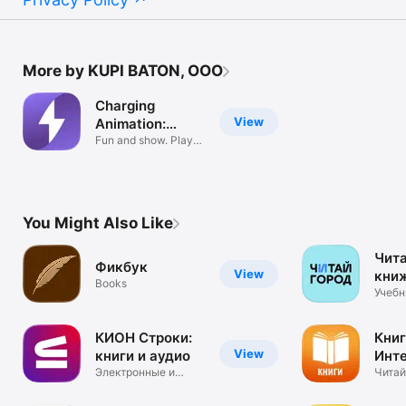
More by KUPI BATON, OOO
Charging
View
Animation:
Charger+
Fun and show. Play
and charge
You Might Also Like
Чита
Фикбук
View
кни
Books
маг
Учебн
канце
КИОН Строки:
Книг
View
книги и аудио
Инт
Электронные и
202
Читай
аудиокниги
книги