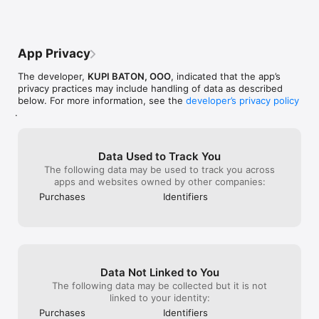
* РОМАНТИЧЕСКИЕ ИСТОРИИ. В нашем клубе романтики 
вы найдете чувственные истории про любовь, романы о 
любви. Они настолько яркие, как будто действие 
происходит на ваших глазах.

App Privacy
The developer,
KUPI BATON, OOO
, indicated that the app’s
* ФАНФИКИ. Это истории по мотивам известных книг, 
privacy practices may include handling of data as described
фильмов, сериалов и персонажей. В нашей книге фанфиков 
below. For more information, see the
developer’s privacy policy
(почти Фикбук, Ficbook). Если не нашли своего любимого 
.
фанфика, то напишите свой фанфик про Драмиону, Драко 
Малфоя, Г.Поттера, Наруто, BTS (k-pop). Можно ли читать 
фанфики без интернета в приложении? Пока нет. Где 
писать фанфики? Конечно, во Взахлёб – просто отправь нам 
Data Used to Track You
свою историю.

The following data may be used to track you across
apps and websites owned by other companies:
Purchases
Identifiers
* ПЕРЕПИСКИ. Любишь читать чужие переписки? Загляни в 
наши чат-переписки: захватывающие чат-истории про 
любовь, с озвучкой, страшные. Покруче переписок в 
формате A4.

Data Not Linked to You
* КНИГИ. В формате историй и любых жанров: романтика, 
ужасы, фантастика, фэнтези, детективы и др. Книги-
The following data may be collected but it is not
истории можно читать бесплатно.

linked to your identity:
Purchases
Identifiers