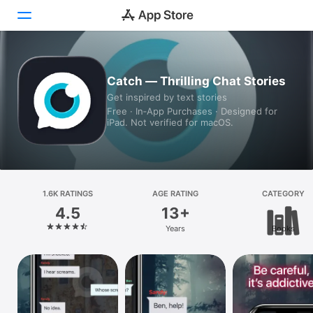
Today
Catch — Thrilling Chat Stories
Get inspired by text stories
Games
Free · In‑App Purchases · Designed for
iPad. Not verified for macOS.
Apps
Arcade
Search
1.6K RATINGS
AGE RATING
CATEGORY
4.5
13+
Platform
Years
Books
iPhone
iPad
Mac
Vision