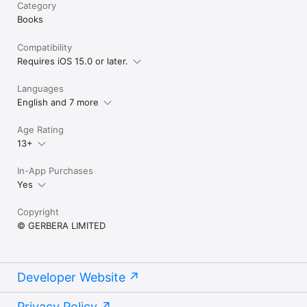
Category
Политика конфиденциальности: 
Books
https://write.as/wmbjw9x734pwd.md

Условия использования: https://write.as/e33idl5smdfk2.md

Compatibility
Requires iOS 15.0 or later.
Languages
English and 7 more
Age Rating
13+
In-App Purchases
Yes
Copyright
© GERBERA LIMITED
Developer Website
Privacy Policy