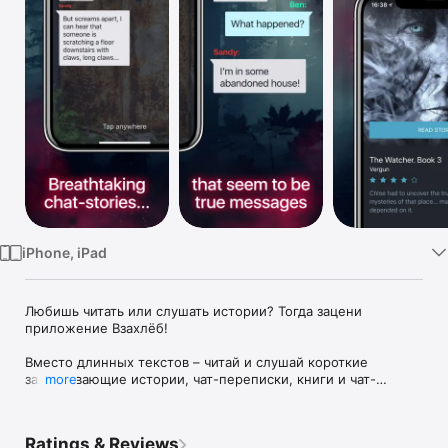
Watch
TV
iPhone, iPad
Любишь читать или слушать истории? Тогда зацени 
приложение Взахлёб! 

Вместо длинных текстов – читай и слушай короткие 
захватывающие истории, чат-переписки, книги и чат-
more
квесты! Историй много и все они разные: страшные, 
мистические, жуткие и, конечно, романтические из нашего 
«клуба романтики». Прочувствуй эмоции героев онлайн: 
Ratings & Reviews
загляни в их переписку, раскрой тайны и узнай, чем 