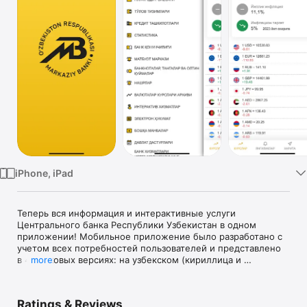
Watch
TV
iPhone, iPad
Теперь вся информация и интерактивные услуги 
Центрального банка Республики Узбекистан в одном 
приложении! Мобильное приложение было разработано с 
учетом всех потребностей пользователей и представлено 
в 4 языковых версиях: на узбекском (кириллица и 
more
латиница), русском и английском.

Основные преимущества приложения включают в себя 
Ratings & Reviews
курс валют с возможностью фильтрации по дате, а также 