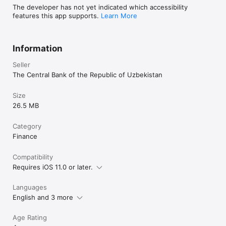
найти нужный нормативно-правовой акт, а при желании 
The developer has not yet indicated which accessibility
его скачать или почитать онлайн.

features this app supports.
Learn More
Ещё одной характерной чертой приложения является 
сервис push-уведомлений, позволяющий в автоматическом 
Information
режиме получать уведомления о новых информационных 
материалах и об изменении курса валют. В настройках 
Seller
приложения по желанию можно отключить все 
уведомления или включить только необходимые. 

The Central Bank of the Republic of Uzbekistan
Помимо всего перечисленного, мобильное приложение 
Size
имеет встроенный модуль поиска по всей 
26.5 MB
информационной базе, размещенной на сайте 
Центрального банка Республики Узбекистан 
https://www.cbu.uz. Таким образом, приложение включает 
Category
в себя весь контент и содержит полный перечень 
Finance
интерактивных услуг официального веб-сайта. 
Compatibility
Requires iOS 11.0 or later.
Languages
English and 3 more
Age Rating