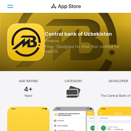
Today
Central bank of Uzbekistan
Finance
Games
Free · Designed for iPad. Not verified for
macOS.
Apps
Arcade
Search
AGE RATING
CATEGORY
DEVELOPER
4+
Platform
Years
Finance
The Central Bank of
iPhone
Republic of Uzbeki
iPad
Mac
Vision