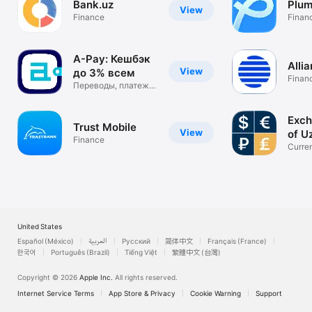
Bank.uz
Plum
View
Finance
Finan
A-Pay: Кешбэк
Alli
View
до 3% всем
Finan
Переводы, платежи
без комиссии
Exch
Trust Mobile
View
of U
Finance
Curren
crypt
United States
Español (México)
العربية
Русский
简体中文
Français (France)
한국어
Português (Brazil)
Tiếng Việt
繁體中文 (台灣)
Copyright © 2026
Apple Inc.
All rights reserved.
Internet Service Terms
App Store & Privacy
Cookie Warning
Support