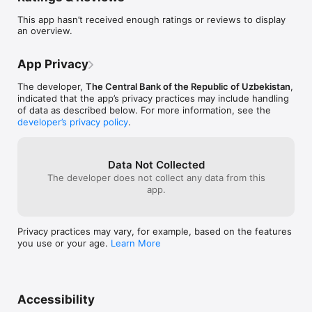
новости, информацию о мероприятиях и монетарных 
This app hasn’t received enough ratings or reviews to display
показателях, часто задаваемые вопросы и многое другое. 

an overview.
Также в приложении встроена интерактивная карта 
объектов банковской инфраструктуры, где на 
App Privacy
географической карте Узбекистана показано их 
расположение. Модуль позволяет по отправленной 
The developer,
The Central Bank of the Republic of Uzbekistan
,
локации обнаружить наиболее близко расположенные к 
indicated that the app’s privacy practices may include handling
пользователю кредитные организации и их филиалы, 
of data as described below. For more information, see the
обменные пункты, банкоматы, в том числе, 
developer’s privacy policy
.
многофункциональные пункты самообслуживания, 
работающие в круглосуточном режиме, и определить 
расстояние от пользователя до выбранного объекта. 
Data Not Collected
Данные включают в себя адрес, время работы, номера 
телефонов и фото.

The developer does not collect any data from this
app.
Приложение также позволяет подать заявление на 
рассмотрение обращений физических и юридических лиц. 
В данном разделе можно оперативно подать жалобу, 
Privacy practices may vary, for example, based on the features
указав возникшие проблемы в банках для скорейшего их 
you use or your age.
Learn More
разрешения. Здесь же имеется возможность проверки 
статуса отправленного обращения.

Кроме того, мобильное приложение содержит 
законодательную базу банковской сферы с расширенным 
Accessibility
фильтром, благодаря которому можно легко и быстро 