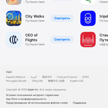
Audio Tours
Путешествия
Нави
City Walks
tripd
Смотреть
Путешествия
Путе
CEO of
Ста
Смотреть
Flights
Пут
Путешествия
оффла
карта
США
Español (México)
العربية
简体中文
Français (France)
한국어
Português (Brazil)
Tiếng Việt
繁體中文 (台灣)
English (US)
Copyright © 2026
Apple Inc.
Все права защищены.
Условия пользования интернет-сервисами
App Store и конфи­денциальность
Предупреждение об использовании файлов cookie
Поддержка