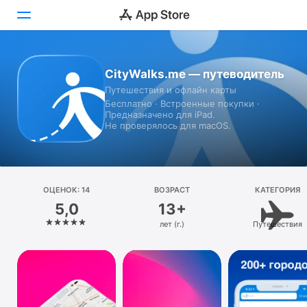
Сегодня
CityWalks.me — путеводитель
Путешествия и офлайн карты
Игры
Бесплатно · Встроенные покупки ·
Предназначено для iPad.
Приложения
Не проверялось для macOS.
Arcade
Поиск
ОЦЕНОК: 14
ВОЗРАСТ
КАТЕГОРИЯ
5,0
13+
Платформа
лет (г.)
Путешествия
iPhone
iPad
Mac
Vision