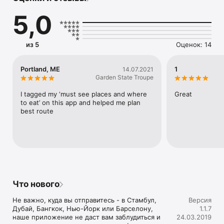
поездкой в любой новый город? Сколько часов и боли 
5,0
уходит на то, чтобы найти ответы?

Ищете подходящий бумажный путеводитель, которыми так 
не удобно пользоваться и таскать с собой? А зачем?

из 5
Оценок: 14
Больше не нужно тратить время, все ответы доступны в 
несколько кликов. Теперь про мучительный сбор 
Portland, ME
1
14.07.2021
информации по крупицам можно забыть!

Garden State Troupe
Путеводитель с необходимой информацией и подробные 
I tagged my ‘must see places and where 
Great
быстрые карты — самый лучший способ узнавать новые 
to eat’ on this app and helped me plan 
города в путешествиях. 

best route
Вот что можно делать с картами:

• Скачивать для автономной работы офлайн

• Находить даже самые запрятанные места рядом с вами

• Прокладывать пешеходные и авто маршруты до нужных 
мест

• Искать по категориям (кафе, банкоматы, транспорт и 
Что нового
другие) в любой точке планеты

Не важно, куда вы отправитесь - в Стамбул, 
Версия
Наши особенности:

Дубай, Бангкок, Нью-Йорк или Барселону, 
1.1.7
наше приложение не даст вам заблудиться и 
24.03.2019
• КРАСОЧНЫЕ КАРТЫ 
