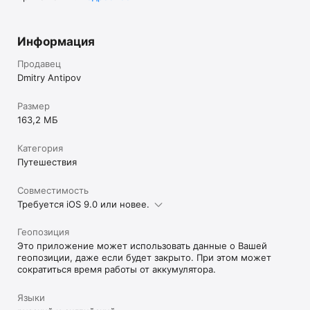
со стабильным WiFi

• БЕСПЛАТНО

Информация
Путеводитель и карты предоставляются совершенно 
бесплатно

Продавец
Dmitry Antipov
• ТЕМАТИЧЕСКИЕ МАРШРУТЫ И ПОДБОРКИ

Размер
Любите что-то особенное или хотите узнать любимые 
163,2 МБ
места местных жителей без толп туристов? Теперь нет 
ничего проще - мы сделали это за вас! Вам доступны 
самые разные варианты подборок мест и маршрутов на 
Категория
самый утонченный вкус.

Путешествия
Совместимость
Скачайте приложение и просто наслаждайтесь вашими 
путешествиями.
Требуется iOS 9.0 или новее.
Геопозиция
Это приложение может использовать данные о Вашей
геопозиции, даже если будет закрыто. При этом может
сократиться время работы от аккумулятора.
Языки