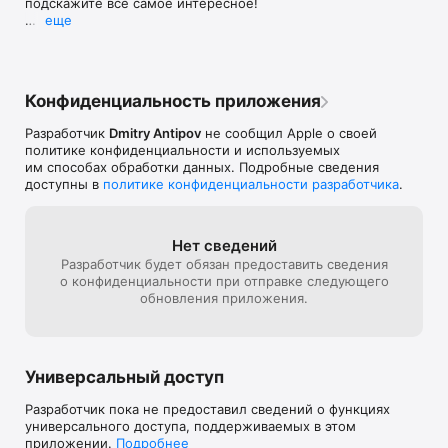
подскажите все самое интересное!

— Красивые приятные иконки мест

еще
— Удобная карта в стиле минимал

В этой версии исправлена проблема на 
— Быстрые и подробные карты

некоторых устройствах с некорректным 
— Выделено все самое интересное

определением русского языка.
Конфиденциальность приложения
• ГИД НА 150 ГОРОДОВ 

— Информация по самым популярным городам мира 
Разработчик
Dmitry Antipov
не сообщил Apple о своей
(более 150 городов!)

политике конфиденциальности и используемых
— Вам не нужно ничего дополнительно скачивать, все уже 
им способах обработки данных. Подробные сведения
доступно в приложении

доступны в
политике конфиденциальности разработчика
.
• ОТВЕТЫ НА РУТИННЫЕ ВОПРОСЫ

Нет сведений
— Что попробовать в новом городе? Есть.

Разработчик будет обязан предоставить сведения
— Как добраться до аэропорта и за сколько? Есть.

о конфиденциальности при отправке следующего
— Какие примерные цены на еду и покупки? Есть.

обновления приложения.
— На чем передвигаться? Есть.

— На все ваши самые частые вопросы мы уже подготовили 
ответы!

Универсальный доступ
• РАБОТА ОФФЛАЙН БЕЗ ИНТЕРНЕТА

Наш путеводитель и скачанные карты работают без 
Разработчик пока не предоставил сведений о функциях
интернета. Загрузите один раз нужные карты и забудьте о 
универсального доступа, поддерживаемых в этом
проблемах с роумингом или бесконечным поиском кафе 
приложении.
Подробнее