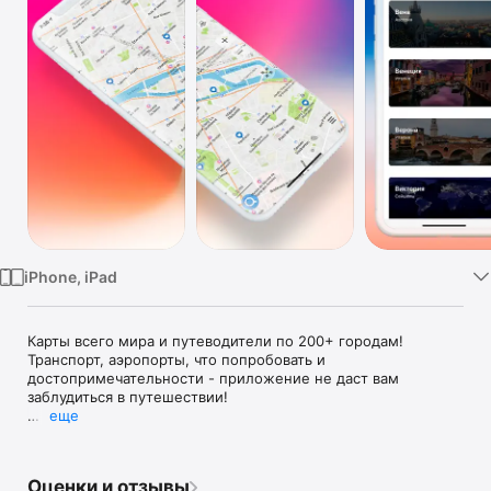
Watch
TV
iPhone, iPad
Карты всего мира и путеводители по 200+ городам! 
Транспорт, аэропорты, что попробовать и 
достопримечательности - приложение не даст вам 
заблудиться в путешествии!

еще
Что посмотреть в Дубае? Где устроить шопинг в Париже? 
Найти вегетарианские кафе в поездке? Что съесть в Праге? 
Цены в Сингапуре? Аэропорты Стамбула? Вам знакома та 
Оценки и отзывы
бесконечная гора вопросов, которую нужно узнать перед 