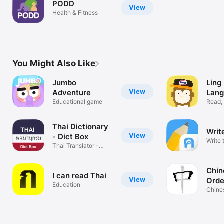
PODD
View
Health & Fitness
You Might Also Like
Jumbo
Ling 
View
Adventure
Lan
Educational game
Lear
Read,
Thai 
Thai Dictionary
Write
View
- Dict Box
Write 
Thai Translator -
Translate
Chin
I can read Thai
View
Orde
Education
Chine
Pract