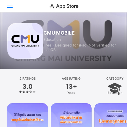
Today
CMU MOBILE
Education
Games
Free · Designed for iPad. Not verified for
macOS.
Apps
Arcade
Search
2 RATINGS
AGE RATING
CATEGORY
3.0
13+
Platform
Years
Education
iPhone
iPad
Mac
Vision