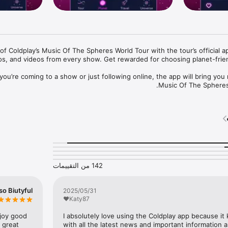
142 من التقييمات
Biutyful :)
31‏/05‏/2025
Katy87❤️
joy good 
I absolutely love using the Coldplay app because it
 great 
with all the latest news and important information a