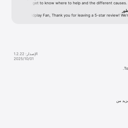
place to get to know where to help and the different causes. I
a kid who loves games, they are so many of them! My kids love 
طور
mostly we love Coldplay and everything that represents Chris,
Dear Coldplay Fan, Thank you for leaving a 5-star review! We’r
Will, Guy and Phil.
delighted you like the app! Best, Team Coldplay
● Make your own Music Of The Spheres video. Use AR filters to place you and your friends among 
planets and aliens from the album universe. Do as many takes as you like before you record and share 
الإصدار: 1.2.22
01‏/10‏/2025
زيد من