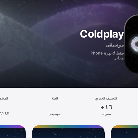
Coldplay
موسيقى
فقط لأجهزة iPhone
مجاني
التصنيف العمري
الفئة
المطو
سنوات
موسيقى
AP SE