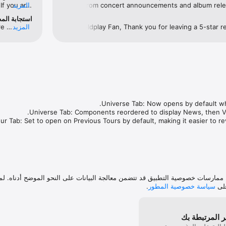
band. From concert announcements and album rele
المزيد
f you are 
it, but 
scenes content and interviews, the app delivers eve
استجابة الم
 Johnny, 
stay connected with Coldplay. It even provides notifi
Dear Coldplay Fan, Thank you for leaving a 5-star re
المزيد
e 
events and exclusive merchandise releases, making 
delighted you like the app! Best, Team Coldplay
out on anything exciting related to the band. ❤️❤️❤
 ممارسات خصوصية التطبيق قد تتضمن معالجة البيانات على النحو الموضح أدناه. لم
على
سياسة خصوصية المطور
.
ير المرتبطة بك