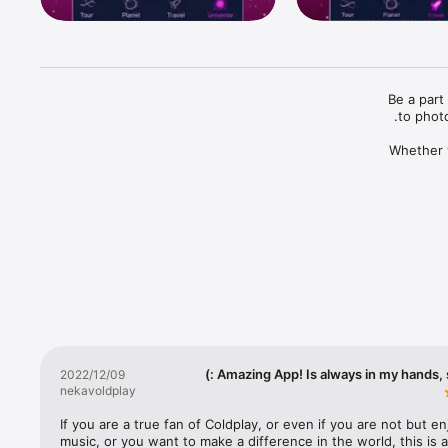
Be a part of Coldplay’s Music Of The Spheres World Tour with the tour’s official app. Includes free access 
Whether you’re coming to a show or just following online, the app will bring you right to the heart of the 
● Track the tour - follow dates leg-by-leg as the band tour the world. Get updates on new show 
● Add your favorites - add specific shows to your favourites for a daily countdown and detailed info, 
● Use the app to make informed choices on how you travel to the show. The app’s carbon calculator will 
estimate your CO2 emissions to and from the concert, based on your selected means of transport. 
● The app will feed your travel choice back to a central database so that the band can offset the 
Amazing App! Is always in my hands, so 
09‏/12‏/2022
nekavoldplay
If you are a true fan of Coldplay, or even if you are not but en
music, or you want to make a difference in the world, this is a