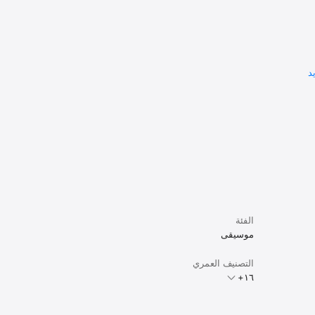
د
الفئة
موسيقى
التصنيف العمري