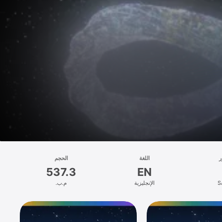
ر
اللغة
الحجم
537.3
EN
S
الإنجليزية
م.ب.