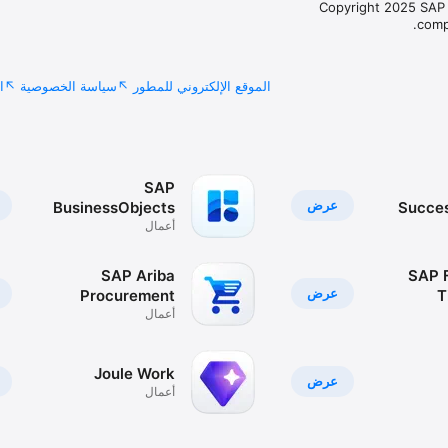
© Copyright 2025 SAP 
compa
الموقع الإلكتروني للمطور
سياسة الخصوصية
ا
SAP
عرض
BusinessObjects
Succe
أعمال
Mobile
SAP Ariba
SAP F
عرض
Procurement
T
أعمال
Joule Work
عرض
أعمال