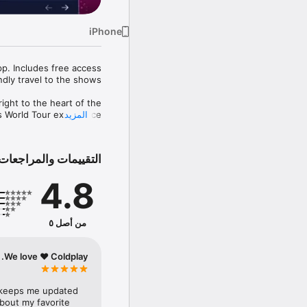
المزيد
التقييمات والمراجعات
4.8
من أصل ٥
We love ❤️ Coldplay.
 keeps me updated 
bout my favorite 