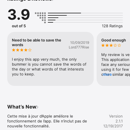
modes.

3.9
● Un dictionnaire des citations : les citations les plus belles et 
les plus riches de la langue française, triées par thèmes.

● Un dictionnaire historique : la date du jour à travers 
l’histoire, et bien plus avec une recherche thématique.

out of 5
128 Ratings
Cette application nécessite une connexion 3G ou internet. 
Pour les utilisateurs d’iPod Touch : cette application est 
Need to be able to save the
Good enough
10/09/2019
accessible seulement en mode wi-fi. 

words
Lord777Rise
Vous souhaitez nous faire une suggestion, nous signaler un 
My review is ve
problème ? Contactez-nous par e-mail : 
I enjoy this app very much, the only 
This application
iphone@linternaute.com
bummer is you cannot save the words of 
face any seriou
the day or what words of that interests  
using it for fe
you to keep.
other similar ap
more
I do really like t
helping me to e
vocabulary.
What’s New
Cette mise à jour d’Apple améliore le 
Version
fonctionnement de l’app. Elle n’inclut pas de 
2.1.1
nouvelle fonctionnalité.

12/19/2017