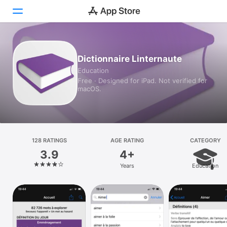
Today
Dictionnaire Linternaute
Education
Games
Free · Designed for iPad. Not verified for
macOS.
Apps
Arcade
Search
128 RATINGS
AGE RATING
CATEGORY
3.9
4+
Platform
Years
Education
iPhone
iPad
Mac
Vision