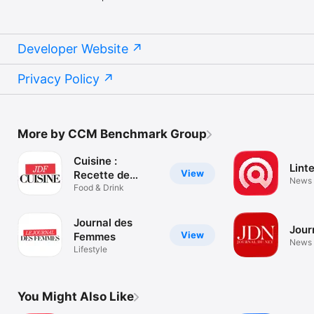
Developer Website
Privacy Policy
More by CCM Benchmark Group
Cuisine :
Lint
View
Recette de
News
cuisine
Food & Drink
Journal des
Jour
View
Femmes
News
Lifestyle
You Might Also Like