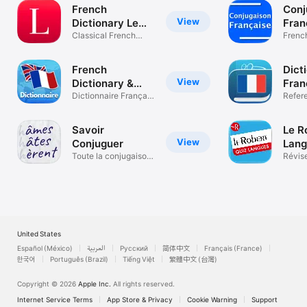
French
Conj
View
Dictionary Le
Fran
Littré
Classical French
Frenc
Dictionary
Conju
French
Dict
View
Dictionary &
Fran
Translator
Dictionnaire Français
Refer
Anglais
Savoir
Le R
View
Conjuguer
Lang
Toute la conjugaison
Révise
française
irrégul
United States
Español (México)
العربية
Русский
简体中文
Français (France)
한국어
Português (Brazil)
Tiếng Việt
繁體中文 (台灣)
Copyright © 2026
Apple Inc.
All rights reserved.
Internet Service Terms
App Store & Privacy
Cookie Warning
Support