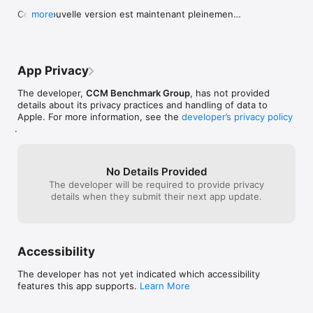
Cette nouvelle version est maintenant pleinement 
more
compatible avec l’iPhone X, elle intègre également 
diverses optimisations et améliorations mineures.
App Privacy
The developer,
CCM Benchmark Group
, has not provided
details about its privacy practices and handling of data to
Apple. For more information, see the
developer’s privacy policy
.
No Details Provided
The developer will be required to provide privacy
details when they submit their next app update.
Accessibility
The developer has not yet indicated which accessibility
features this app supports.
Learn More