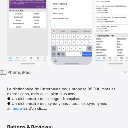
Watch
TV
iPhone, iPad
Le dictionnaire de Linternaute vous propose 95 000 mots et 
expressions, mais aussi bien plus avec :

● Un dictionnaire de la langue française.

● Un dictionnaire des synonymes : tous les synonymes 
accessibles d’un clic.

more
● Un dictionnaire des expressions : découvrez le sens et 
l’origine de milliers d’expressions connues ou méconnues.

● Un dictionnaire de conjugaison : tous les verbes de la 
Ratings & Reviews
langue française conjugués à tous les temps, et tous les 