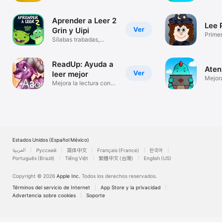
para n
Aprender a Leer 2
Lee 
Ver
Grin y Uipi
Primer
Sílabas trabadas,
Españ
comprensión
ReadUp: Ayuda a
Aten
Ver
leer mejor
Mejor
Mejora la lectura con
Dislex
Glifing
Estados Unidos (Español México)
العربية
Русский
简体中文
Français (France)
한국어
Português (Brazil)
Tiếng Việt
繁體中文 (台灣)
English (US)
Copyright © 2026
Apple Inc.
Todos los derechos reservados.
Términos del servicio de Internet
App Store y la privacidad
Advertencia sobre cookies
Soporte