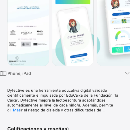
Watch
TV
iPhone, iPad
Dytective es una herramienta educativa digital validada 
científicamente e impulsada por EduCaixa de la Fundación “la 
Caixa”. Dytective mejora la lectoescritura adaptándose 
automáticamente al nivel de cada niño/a. Además, permite 
detectar el riesgo de dislexia y otras dificultades de 
Más
lectoescritura gracias a su prueba de cribado.

Su diseño se basa en la investigación científica liderada por la 
Calificaciones y reseñas
doctora Luz Rello, en colaboración con Carnegie Mellon 