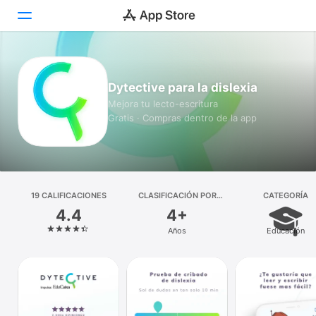
Hoy
Dytective para la dislexia
Juegos
Mejora tu lecto-escritura
Gratis · Compras dentro de la app
Apps
Arcade
Buscar
19 CALIFICACIONES
CLASIFICACIÓN POR
CATEGORÍA
EDADES
4.4
4+
Plataforma
Años
Educación
iPhone
iPad
Mac
Vision