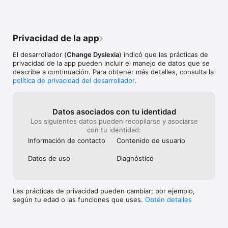
fracaso escolar debido a las dificultades de lecto-escritura. 
Optimizarás los recursos de tu centro gracias a la 
personalización automática de los ejercicios y la generación 
automática de informes. Únete a nuestra comunidad científica 
Privacidad de la app
y reconocida por prestigiosos premios. Además, gracias al 
impulso de EduCaixa de la Fundación “la Caixa”, puedes 
El desarrollador (
Change Dyslexia
) indicó que las prácticas de
disfrutar de Dytective sin coste para tu colegio.

privacidad de la app pueden incluir el manejo de datos que se
describe a continuación. Para obtener más detalles, consulta la
– Para terapeutas: formarás parte de la red educativa más 
política de privacidad del desarrollador
.
innovadora que dará prestigio a tu trabajo y más de 240.000 
alumnos tendrán acceso a tu perfil profesional. Con Dytective 
ahorrarás tiempo y aumentarás tu productividad gracias a la 
personalización automática de los ejercicios y la generación 
Datos asociados con tu identidad
automática de los informes. Fideliza a tus clientes 
Los siguientes datos pueden recopilarse y asociarse
ofreciéndoles una herramienta científicamente validada, 
con tu identidad:
divertida y eficaz.

Información de contacto
Contenido de usuario
– Para familias: tu hijo superará sus dificultades en la escuela a 
Datos de uso
Diagnóstico
través de un juego, contarás con el apoyo de profesionales 
especializados y ahorrarás tiempo sin tener que supervisar el 
juego.

Las prácticas de privacidad pueden cambiar; por ejemplo,
según tu edad o las funciones que uses.
Obtén detalles