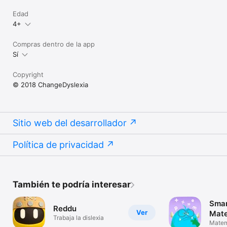
Edad
4+
Compras dentro de la app
Sí
Copyright
© 2018 ChangeDyslexia
Sitio web del desarrollador
Política de privacidad
También te podría interesar
Smar
Reddu
Ver
Mate
Trabaja la dislexia
Lect
Matem