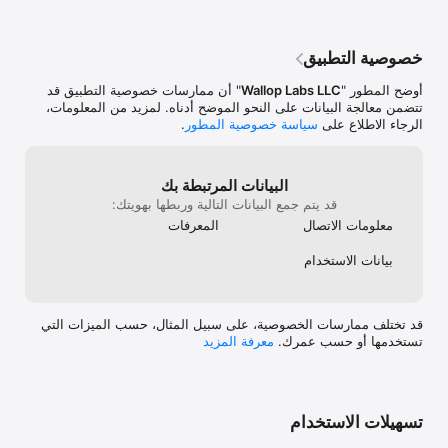
oice.We really 
n 150 words) 
our experience—
d whistles on 
ext version of 
ort entries then 
 wider range of 
خصوصية التطبيق
 you are like me, 
 are not that 
أوضح المطور "
Wallop Labs LLC
" أن ممارسات خصوصية التطبيق قد
e the app for 
تتضمن معالجة البيانات على النحو الموضح أدناه. لمزيد من المعلومات،
AI flair  but I 
الرجاء الاطلاع على
سياسة خصوصية المطور
.
 it is journal 
I am looking for.
البيانات المرتبطة بك
قد يتم جمع البيانات التالية وربطها بهويتك:
معلومات الاتصال
المعرفات
بيانات الاستخدام
قد تختلف ممارسات الخصوصية، على سبيل المثال، حسب الميزات التي
تستخدمها أو حسب عمرك.
معرفة المزيد
تسهيلات الاستخدام