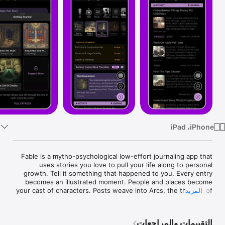
Watch
TV
Fable is a mytho-psychological low-effort journaling app that 
uses stories you love to pull your life along to personal 
growth. Tell it something that happened to you. Every entry 
becomes an illustrated moment. People and places become 
المزيد
your cast of characters. Posts weave into Arcs, the threads of 
Load a Story World like King Arthur, Winnie the Pooh, or the 
التقييمات والمراجعات
Call of Cthulhu. Fable shows you scenes from the story and 