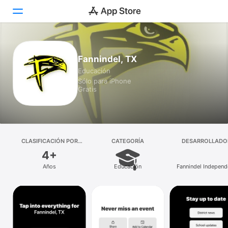
Hoy
Fannindel, TX
Educación
Juegos
Sólo para iPhone
Gratis
Apps
Arcade
Buscar
CLASIFICACIÓN POR
CATEGORÍA
DESARROLLADO
EDADES
4+
Plataforma
Años
Educación
Fannindel Independ
iPhone
School District
iPad
Mac
Vision