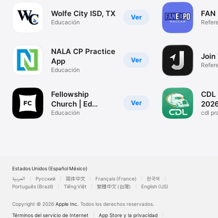
Wolfe City ISD, TX
FAN 
Ver
Educación
Refer
NALA CP Practice
Join
Ver
App
Refer
Educación
Fellowship
CDL 
Ver
Church | Ed
2026
Young
Educación
cdl pr
Estados Unidos (Español México)
العربية
Русский
简体中文
Français (France)
한국어
Português (Brazil)
Tiếng Việt
繁體中文 (台灣)
English (US)
Copyright © 2026
Apple Inc.
Todos los derechos reservados.
Términos del servicio de Internet
App Store y la privacidad