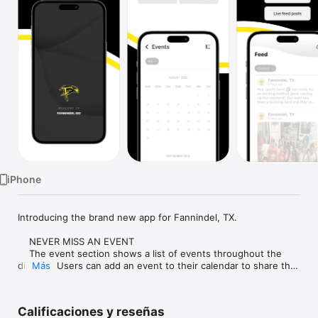
Watch
TV
iPhone
Introducing the brand new app for Fannindel, TX.

    NEVER MISS AN EVENT

    The event section shows a list of events throughout the 
district.  Users can add an event to their calendar to share the 
Más
event with friends and family with one tap.

    CUSTOMIZE NOTIFICATIONS

Calificaciones y reseñas
    Select your student's organization within the app and make 