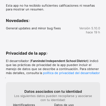
sure you never miss a message.

Esta app no ha recibido suficientes calificaciones ni reseñas
para mostrar un resumen.
    CAFETERIA MENUS

    Within the dining section, you'll find an easy to navigate, 
weekly menu, sorted by day and meal type.

Novedades
    DISTRICT UPDATES

General updates and minor bug fixes
Versión 5.10.0
    In the Live Feed is where you'll find updates from the 
hace 19 h
administration about what's going on in the district right now. 
Whether that's celebrating a student's success, or reminding 
you about an upcoming deadline.

    CONTACT STAFF & DEPARTMENTS

Privacidad de la app
    Find relevant staff and department contacts under an easy-
to-navigate directory.
El desarrollador (
Fannindel Independent School District
) indicó
que las prácticas de privacidad de la app pueden incluir el
manejo de datos que se describe a continuación. Para obtener
más detalles, consulta la
política de privacidad del desarrollador
.
Datos asociados con tu identidad
Los siguientes datos pueden recopilarse y asociarse
con tu identidad:
Identificado­res
Datos de uso