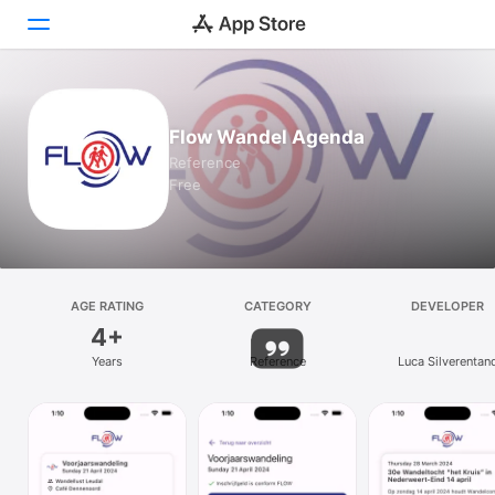
Today
Flow Wandel Agenda
Games
Reference
Free
Apps
Arcade
Search
AGE RATING
CATEGORY
DEVELOPER
4+
Platform
Years
Reference
Luca Silverentan
iPhone
iPad
Mac
Vision