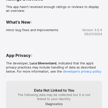
zodoende het lidmaatschap voor de leden van de 
This app hasn’t received enough ratings or reviews to display
verenigingen betaalbaar te houden.
an overview.
What’s New
minor bug fixes and improvements
Version 3.0.4
05/07/2024
App Privacy
The developer,
Luca Silverentand
, indicated that the app’s
privacy practices may include handling of data as described
below. For more information, see the
developer’s privacy policy
.
Data Not Linked to You
The following data may be collected but it is not
linked to your identity:
Diagnostics