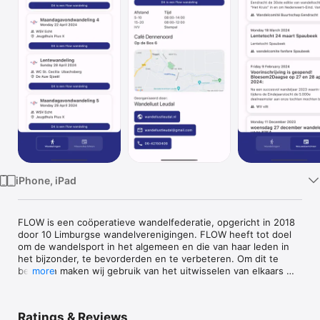
Watch
TV
iPhone, iPad
FLOW is een coöperatieve wandelfederatie, opgericht in 2018 
door 10 Limburgse wandelverenigingen. FLOW heeft tot doel 
om de wandelsport in het algemeen en die van haar leden in 
het bijzonder, te bevorderden en te verbeteren. Om dit te 
bereiken maken wij gebruik van het uitwisselen van elkaars 
more
ervaring, kennis en contacten  zodat we gezamenlijk de  
nadruk te leggen op de organisatie van goed bezochte en 
verzorgde lokale wandel-activiteiten in Limburg. Dit alles te 
Ratings & Reviews
realiseren op basis van zo laag mogelijke kosten, om 