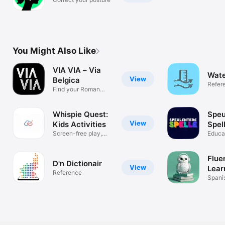
You Might Also Like
VIA VIA – Via
Wate
View
Belgica
Refer
Find your Roman
South-Limburg
Whispie Quest:
Speu
View
Kids Activities
Spel
Screen-free play,
Educa
ages 0-6
Flue
D'n Dictionair
View
Lear
Reference
Spani
Japan